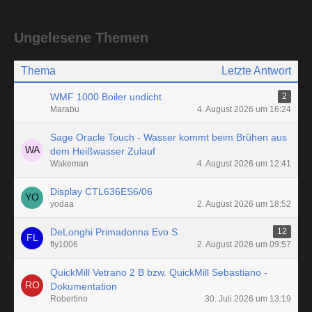
Ungelesene Themen
Thema
Letzte Antwort
WMF 1000 Boiler undicht
2
Marabu
4. August 2026 um 16:24
Sage Oracle Touch - Wasser kommt beim Brühen aus
dem Heißwasser Zulauf
Wakeman
4. August 2026 um 12:41
Display CTL636ES6/06
yodaa
2. August 2026 um 18:52
DeLonghi Primadonna Evo S
12
fly1006
2. August 2026 um 09:57
QuickMill Vetrano 2 B bzw. QuickMill Sebastiano -
Dokumentation
Robertino
30. Juli 2026 um 13:19