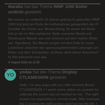
Marabu
hat das Thema
WMF 1000 Boiler
undicht
gestartet.
Bei meiner vor vielleicht 10 Jahren gebraucht gekauften WMF
1000 löst jetzt am Ende der Aufheizphase gelegentlich der FI
Schalter der Küche aus. Beobachtung: An einem der Boiler
tritt an der im Bild markierten Stelle zwischen Metall und
Dichtmasse Wasser aus und schäumt auf dem heißen Boiler
auf. Hypothese: Die Blasen sorgen mit dem Kalk für einen
Leckstrom zwischen den spannungsführenden Leitungen am
Boiler und dem Schutzleiter. a) Wozu dient dieser Anschluss?
b) Wie bekommt man das…
4. August 2026 um 11:56
yodaa
hat das Thema
Display
CTL636ES6/06
gestartet.
Hello, I m very angry with my coffe machine Bosch
CTL636ES6/06 !! I watch some videos on youtube for
calibrate the screen but not worked for me.. The right
screen not responding in normal mode. After inversed
the 2 screens the right screen work but not the left. I