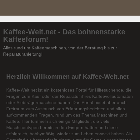
Kaffee-Welt.net - Das bohnenstarke
Kaffeeforum!
Alles rund um Kaffeemaschinen, von der Beratung bis zur
Reparaturanleitung!
Herzlich Willkommen auf Kaffee-Welt.net
Kaffee-Welt.net ist ein kostenloses Portal für Hilfesuchende, die
Fragen zum Kauf oder der Reparatur ihres Kaffeevollautomaten
oder Siebträgermaschine haben. Das Portal bietet aber auch
Freiraum zum Austausch von Erfahrungsberichten und allen
aufkommenden Fragen, rund um das Thema Maschinen und
Kaffee. Hier tummeln sich einige Mitglieder, die viele
Maschinentypen bereits in den Fingern hatten und diese
erfolgreich, hobbymäßig, wieder zum Leben erweckt haben. Als