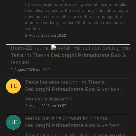
try to calibrate but not working even if i use a metallic
touch like a piece or the central ring. I decide to buy a
new touch screen after care of the screen type but
idem not working. I noticed that the electronic board
with the…
2. August 2026 um 18:52
Heini-22
hat mit
auf den Beitrag von
TeKa
im Thema
DeLonghi Primadonna Evo S
reagiert.
2. August 2026 um 10:04
TeKa
hat eine Antwort im Thema
DeLonghi Primadonna Evo S
verfasst.
Was spricht dagegen? :)
2. August 2026 um 09:57
Hero6
hat eine Antwort im Thema
DeLonghi Primadonna Evo S
verfasst.
Type: ECAM 510.55.M Nov. 2020 Ich habe dasselbe