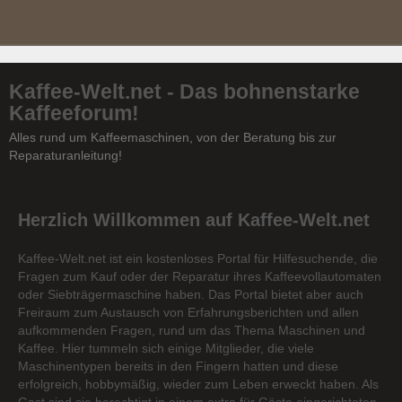
Kaffee-Welt.net - Das bohnenstarke
Kaffeeforum!
Alles rund um Kaffeemaschinen, von der Beratung bis zur
Reparaturanleitung!
Herzlich Willkommen auf Kaffee-Welt.net
Kaffee-Welt.net ist ein kostenloses Portal für Hilfesuchende, die
Fragen zum Kauf oder der Reparatur ihres Kaffeevollautomaten
oder Siebträgermaschine haben. Das Portal bietet aber auch
Freiraum zum Austausch von Erfahrungsberichten und allen
aufkommenden Fragen, rund um das Thema Maschinen und
Kaffee. Hier tummeln sich einige Mitglieder, die viele
Maschinentypen bereits in den Fingern hatten und diese
erfolgreich, hobbymäßig, wieder zum Leben erweckt haben. Als