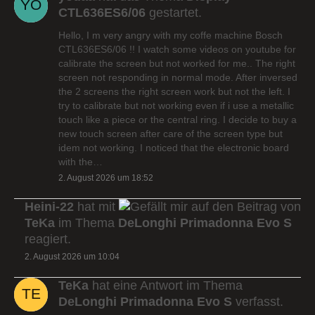
CTL636ES6/06
gestartet.
Hello, I m very angry with my coffe machine Bosch
CTL636ES6/06 !! I watch some videos on youtube for
calibrate the screen but not worked for me.. The right
screen not responding in normal mode. After inversed
the 2 screens the right screen work but not the left. I
try to calibrate but not working even if i use a metallic
touch like a piece or the central ring. I decide to buy a
new touch screen after care of the screen type but
idem not working. I noticed that the electronic board
with the…
2. August 2026 um 18:52
Heini-22
hat mit
auf den Beitrag von
TeKa
im Thema
DeLonghi Primadonna Evo S
reagiert.
2. August 2026 um 10:04
TeKa
hat eine Antwort im Thema
DeLonghi Primadonna Evo S
verfasst.