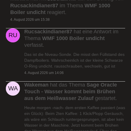
Rucsackindianer87
im Thema
WMF 1000
Boiler undicht
reagiert.
4. August 2026 um 15:38
Rucsackindianer87
hat eine Antwort im
Thema
WMF 1000 Boiler undicht
verfasst.
Das ist die Niveau-Sonde. Die misst den Füllstand des
Dampfboilers. Wahrscheinlich ist der kleine Schwarze
O-Ring undicht. rausschrauben, wechseln, gut ist
4. August 2026 um 14:06
Wakeman
hat das Thema
Sage Oracle
Touch - Wasser kommt beim Brühen
aus dem Heißwasser Zulauf
gestartet.
Heute morgen -nach- dem ersten Kaffee passiert (was
ein Glück): Beim 2ten Kaffee: 1 Klick/Plopp Geräusch,
als wäre ein Schlauch runtergesprungen, ist aber kein
Wasser in der Maschine. Jetzt kommt beim Brühen
das Wasser aus dem Heißwasserzulauf. Über den