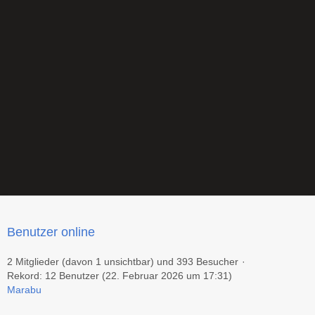
Benutzer online
2 Mitglieder (davon 1 unsichtbar) und 393 Besucher
Rekord: 12 Benutzer (
22. Februar 2026 um 17:31
)
Marabu