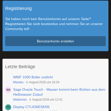
Registrierung
Sie haben noch kein Benutzerkonto auf unserer Seite?
Registrieren Sie sich kostenlos
und nehmen Sie an unserer
Community teil!
Benutzerkonto erstellen
Letzte Beiträge
WMF 1000 Boiler undicht
Marabu
4. August 2026 um 16:24
Sage Oracle Touch - Wasser kommt beim Brühen aus dem
Heißwasser Zulauf
Wakeman
4. August 2026 um 12:41
Display CTL636ES6/06