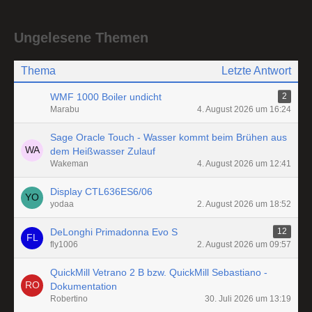
Ungelesene Themen
Thema
Letzte Antwort
WMF 1000 Boiler undicht
2
Marabu
4. August 2026 um 16:24
Sage Oracle Touch - Wasser kommt beim Brühen aus
dem Heißwasser Zulauf
Wakeman
4. August 2026 um 12:41
Display CTL636ES6/06
yodaa
2. August 2026 um 18:52
DeLonghi Primadonna Evo S
12
fly1006
2. August 2026 um 09:57
QuickMill Vetrano 2 B bzw. QuickMill Sebastiano -
Dokumentation
Robertino
30. Juli 2026 um 13:19