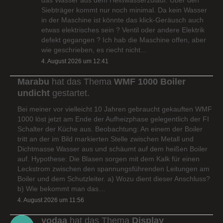
Siebträger kommt nur noch minimal. Da kein Wasser
in der Maschine ist könnte das klick-Geräusch auch
etwas elektrisches sein ? Ventil oder andere Elektrik
defekt gegangen ? Ich hab die Maschine offen, aber
wie geschrieben, es riecht nicht…
4. August 2026 um 12:41
Marabu
hat das Thema
WMF 1000 Boiler
undicht
gestartet.
Bei meiner vor vielleicht 10 Jahren gebraucht gekauften WMF
1000 löst jetzt am Ende der Aufheizphase gelegentlich der FI
Schalter der Küche aus. Beobachtung: An einem der Boiler
tritt an der im Bild markierten Stelle zwischen Metall und
Dichtmasse Wasser aus und schäumt auf dem heißen Boiler
auf. Hypothese: Die Blasen sorgen mit dem Kalk für einen
Leckstrom zwischen den spannungsführenden Leitungen am
Boiler und dem Schutzleiter. a) Wozu dient dieser Anschluss?
b) Wie bekommt man das…
4. August 2026 um 11:56
yodaa
hat das Thema
Display