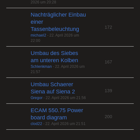
2026 um 20:28
Nachträglicher Einbau
einer
172
Tassenbeleuchtung
michael2
-
22. April 2026 um
22:00
Umbau des Siebes
am unteren Kolben
167
Schlenkman
-
22. April 2026 um
21:57
Umbau Schaerer
139
Siena auf Siena 2
Gregor
-
22. April 2026 um 21:56
ECAM 550.75 Power
200
board diagram
clod22
-
22. April 2026 um 21:51