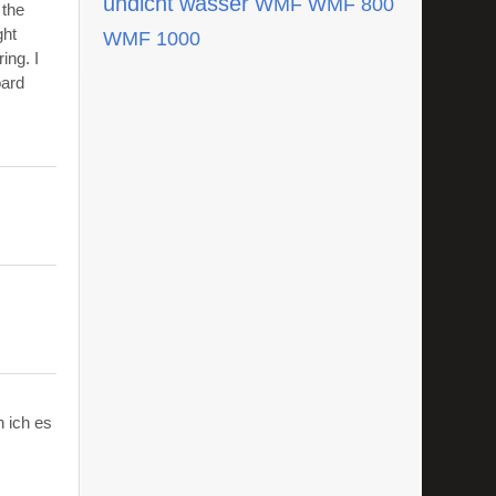
undicht
wasser
WMF
WMF 800
 the
ght
WMF 1000
ing. I
oard
 ich es