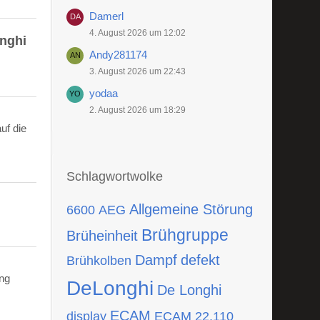
Damerl
4. August 2026 um 12:02
onghi
Andy281174
3. August 2026 um 22:43
yodaa
2. August 2026 um 18:29
uf die
Schlagwortwolke
Allgemeine Störung
6600
AEG
Brühgruppe
Brüheinheit
Dampf
defekt
Brühkolben
ing
DeLonghi
De Longhi
ECAM
display
ECAM 22.110