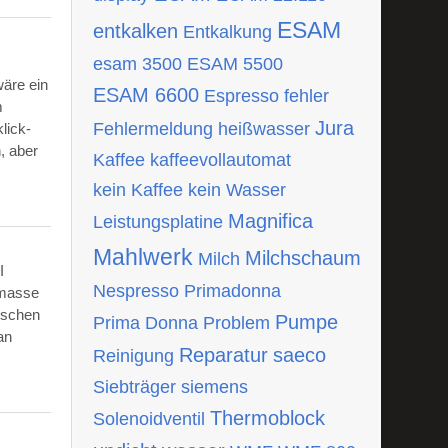
ESAM
entkalken
Entkalkung
esam 3500
ESAM 5500
wäre ein
ESAM 6600
Espresso
fehler
m
Jura
Fehlermeldung
heißwasser
lick-
, aber
Kaffee
kaffeevollautomat
kein Kaffee
kein Wasser
Magnifica
Leistungsplatine
Mahlwerk
Milchschaum
Milch
I
Nespresso
Primadonna
tmasse
ischen
Pumpe
Prima Donna
Problem
an
Reparatur
saeco
Reinigung
Siebträger
siemens
Thermoblock
Solenoidventil