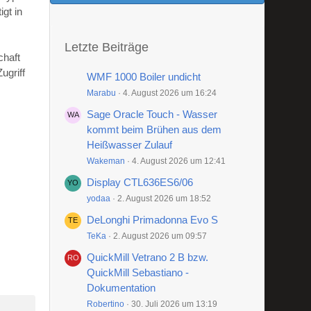
gt in
Letzte Beiträge
chaft
ugriff
WMF 1000 Boiler undicht
Marabu
4. August 2026 um 16:24
Sage Oracle Touch - Wasser
kommt beim Brühen aus dem
Heißwasser Zulauf
Wakeman
4. August 2026 um 12:41
Display CTL636ES6/06
yodaa
2. August 2026 um 18:52
DeLonghi Primadonna Evo S
TeKa
2. August 2026 um 09:57
QuickMill Vetrano 2 B bzw.
QuickMill Sebastiano -
Dokumentation
Robertino
30. Juli 2026 um 13:19