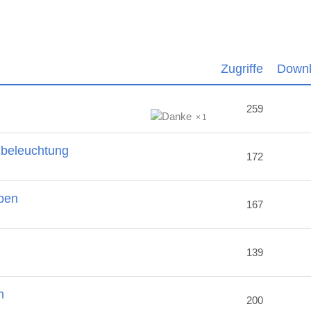
Zugriffe
Down
259
1
nbeleuchtung
172
ben
167
2
139
m
200