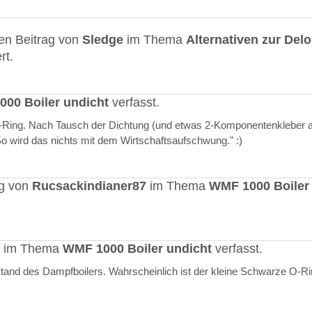
en Beitrag von
Sledge
im Thema
Alternativen zur Del
rt.
00 Boiler undicht
verfasst.
O-Ring. Nach Tausch der Dichtung (und etwas 2-Komponentenkleber a
"So wird das nichts mit dem Wirtschaftsaufschwung." :)
ag von
Rucsackindianer87
im Thema
WMF 1000 Boiler
rt im Thema
WMF 1000 Boiler undicht
verfasst.
stand des Dampfboilers. Wahrscheinlich ist der kleine Schwarze O-R