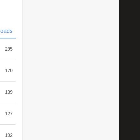
loads
295
170
139
127
192