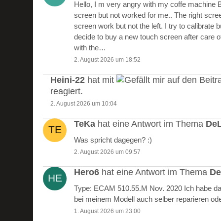
Hello, I m very angry with my coffe machine 
screen but not worked for me.. The right scre
screen work but not the left. I try to calibrate 
decide to buy a new touch screen after care of
with the…
2. August 2026 um 18:52
Heini-22
hat mit
auf den Beitr
reagiert.
2. August 2026 um 10:04
TeKa
hat eine Antwort im Thema
DeL
Was spricht dagegen? :)
2. August 2026 um 09:57
Hero6
hat eine Antwort im Thema
De
Type: ECAM 510.55.M Nov. 2020 Ich habe das
bei meinem Modell auch selber reparieren od
1. August 2026 um 23:00