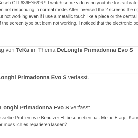
Bosch CTL636ES6/06 !! I watch some videos on youtube for calibrate
en not responding in normal mode. After inversed the 2 screens the ri
but not working even if i use a metallic touch like a piece or the central r
 the screen type but idem not working. I noticed that the electronic b
ag von
TeKa
im Thema
DeLonghi Primadonna Evo S
onghi Primadonna Evo S
verfasst.
Longhi Primadonna Evo S
verfasst.
selbe Problem wie Benutzer FL beschrieben hat. Meine Frage: Kann
er muss ich es reparieren lassen?