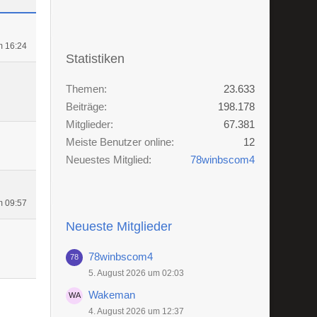
m 16:24
Statistiken
Themen
23.633
Beiträge
198.178
Mitglieder
67.381
Meiste Benutzer online
12
Neuestes Mitglied
78winbscom4
m 09:57
Neueste Mitglieder
78winbscom4
5. August 2026 um 02:03
Wakeman
4. August 2026 um 12:37