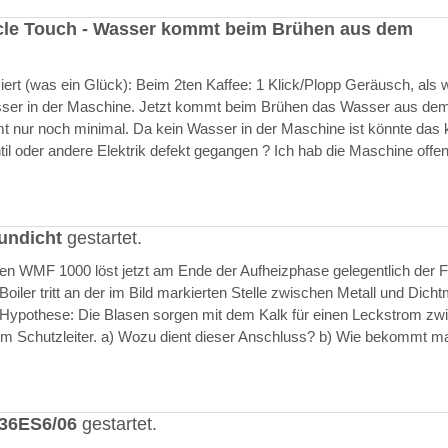
cle Touch - Wasser kommt beim Brühen aus dem
rt (was ein Glück): Beim 2ten Kaffee: 1 Klick/Plopp Geräusch, als 
asser in der Maschine. Jetzt kommt beim Brühen das Wasser aus de
 nur noch minimal. Da kein Wasser in der Maschine ist könnte das k
il oder andere Elektrik defekt gegangen ? Ich hab die Maschine offen
undicht
gestartet.
ften WMF 1000 löst jetzt am Ende der Aufheizphase gelegentlich der F
iler tritt an der im Bild markierten Stelle zwischen Metall und Dich
 Hypothese: Die Blasen sorgen mit dem Kalk für einen Leckstrom zw
m Schutzleiter. a) Wozu dient dieser Anschluss? b) Wie bekommt m
636ES6/06
gestartet.