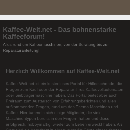
Kaffee-Welt.net - Das bohnenstarke
Kaffeeforum!
Alles rund um Kaffeemaschinen, von der Beratung bis zur
Reparaturanleitung!
Herzlich Willkommen auf Kaffee-Welt.net
Kaffee-Welt.net ist ein kostenloses Portal für Hilfesuchende, die
Fragen zum Kauf oder der Reparatur ihres Kaffeevollautomaten
oder Siebträgermaschine haben. Das Portal bietet aber auch
Freiraum zum Austausch von Erfahrungsberichten und allen
aufkommenden Fragen, rund um das Thema Maschinen und
Kaffee. Hier tummeln sich einige Mitglieder, die viele
Maschinentypen bereits in den Fingern hatten und diese
erfolgreich, hobbymäßig, wieder zum Leben erweckt haben. Als