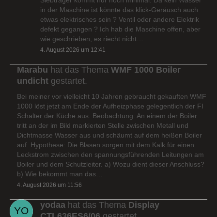
in der Maschine ist könnte das klick-Geräusch auch
etwas elektrisches sein ? Ventil oder andere Elektrik
defekt gegangen ? Ich hab die Maschine offen, aber
wie geschrieben, es riecht nicht…
4. August 2026 um 12:41
Marabu
hat das Thema
WMF 1000 Boiler
undicht
gestartet.
Bei meiner vor vielleicht 10 Jahren gebraucht gekauften WMF
1000 löst jetzt am Ende der Aufheizphase gelegentlich der FI
Schalter der Küche aus. Beobachtung: An einem der Boiler
tritt an der im Bild markierten Stelle zwischen Metall und
Dichtmasse Wasser aus und schäumt auf dem heißen Boiler
auf. Hypothese: Die Blasen sorgen mit dem Kalk für einen
Leckstrom zwischen den spannungsführenden Leitungen am
Boiler und dem Schutzleiter. a) Wozu dient dieser Anschluss?
b) Wie bekommt man das…
4. August 2026 um 11:56
yodaa
hat das Thema
Display
CTL636ES6/06
gestartet.