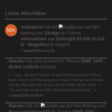
Letzte Aktivitäten
mabojessi
hat mit
auf den
Beitrag von
Sledge
im Thema
Alternativen zur Delonghi ECAM 22.110
B - Magnifica S
reagiert.
7. August 2026 um 11:16
Marabu
hat eine Antwort im Thema
WMF 1000
Boiler undicht
verfasst.
[…] Yup, das wars! Danke für den Hinweis auf den O-Ring.
Nach Tausch der Dichtung (und etwas 2-Komponentenkleber
auf die Oberseite der Sonde) ist der Boiler wieder dicht. ->
"So wird das nichts mit dem Wirtschaftsaufschwung." :)
4. August 2026 um 16:24
Marabu
hat mit
auf den Beitrag von
Rucsackindianer87
im Thema
WMF 1000