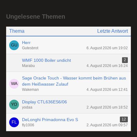
Ungelesene Themen
Thema
Letzte Antwort
Herr
Gutesbrot
6. August 2026 um 19:02
WMF 1000 Boiler undicht
2
Marabu
4. August 2026 um 16:24
Sage Oracle Touch - Wasser kommt beim Brühen aus
dem Heißwasser Zulauf
Wakeman
4. August 2026 um 12:41
Display CTL636ES6/06
yodaa
2. August 2026 um 18:52
DeLonghi Primadonna Evo S
12
fly1006
2. August 2026 um 09:57