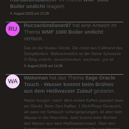
Boiler undicht
reagiert.
4. August 2026 um 15:38
Rucsackindianer87
hat eine Antwort im
Thema
WMF 1000 Boiler undicht
verfasst.
Das ist die Niveau-Sonde. Die misst den Füllstand des
Dampfboilers. Wahrscheinlich ist der kleine Schwarze
O-Ring undicht. rausschrauben, wechseln, gut ist
4. August 2026 um 14:06
Wakeman
hat das Thema
Sage Oracle
Touch - Wasser kommt beim Brühen
aus dem Heißwasser Zulauf
gestartet.
Heute morgen -nach- dem ersten Kaffee passiert (was
ein Glück): Beim 2ten Kaffee: 1 Klick/Plopp Geräusch,
als wäre ein Schlauch runtergesprungen, ist aber kein
Wasser in der Maschine. Jetzt kommt beim Brühen
das Wasser aus dem Heißwasserzulauf. Über den
Siebträger kommt nur noch minimal. Da kein Wasser