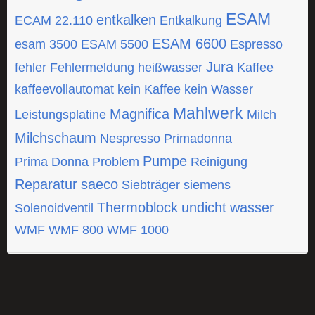
ESAM
entkalken
ECAM 22.110
Entkalkung
ESAM 6600
esam 3500
ESAM 5500
Espresso
Jura
fehler
Fehlermeldung
heißwasser
Kaffee
kaffeevollautomat
kein Kaffee
kein Wasser
Mahlwerk
Magnifica
Leistungsplatine
Milch
Milchschaum
Nespresso
Primadonna
Pumpe
Prima Donna
Problem
Reinigung
Reparatur
saeco
Siebträger
siemens
Thermoblock
undicht
wasser
Solenoidventil
WMF
WMF 800
WMF 1000