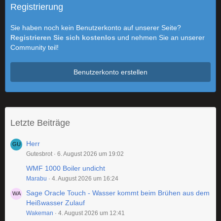
Registrierung
Sie haben noch kein Benutzerkonto auf unserer Seite?
Registrieren Sie sich kostenlos
und nehmen Sie an unserer
Community teil!
Benutzerkonto erstellen
Letzte Beiträge
Herr
Gutesbrot
6. August 2026 um 19:02
WMF 1000 Boiler undicht
Marabu
4. August 2026 um 16:24
Sage Oracle Touch - Wasser kommt beim Brühen aus dem
Heißwasser Zulauf
Wakeman
4. August 2026 um 12:41