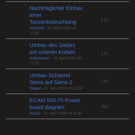
Nachträglicher Einbau
einer
173
Tassenbeleuchtung
michael2
-
22. April 2026 um
22:00
Umbau des Siebes
am unteren Kolben
171
Schlenkman
-
22. April 2026 um
21:57
Umbau Schaerer
141
Siena auf Siena 2
Gregor
-
22. April 2026 um 21:56
ECAM 550.75 Power
201
board diagram
clod22
-
22. April 2026 um 21:51