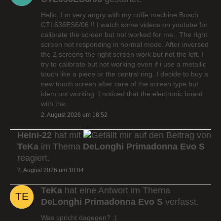
Hello, I m very angry with my coffe machine Bosch
CTL636ES6/06 !! I watch some videos on youtube for
calibrate the screen but not worked for me.. The right
screen not responding in normal mode. After inversed
the 2 screens the right screen work but not the left. I
try to calibrate but not working even if i use a metallic
touch like a piece or the central ring. I decide to buy a
new touch screen after care of the screen type but
idem not working. I noticed that the electronic board
with the…
2. August 2026 um 18:52
Heini-22
hat mit
auf den Beitrag von
TeKa
im Thema
DeLonghi Primadonna Evo S
reagiert.
2. August 2026 um 10:04
TeKa
hat eine Antwort im Thema
DeLonghi Primadonna Evo S
verfasst.
Was spricht dagegen? :)