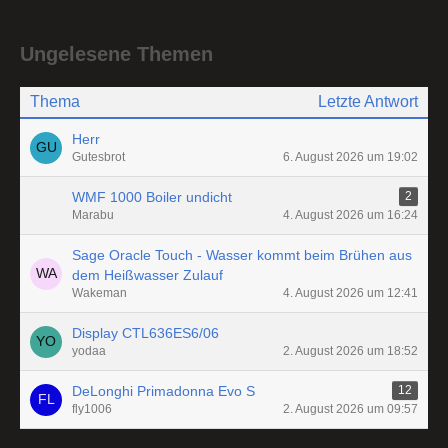
Ungelesene Themen
Thema
Letzte Antwort
Herr
Gutesbrot
6. August 2026 um 19:02
WMF 1000 Boiler undicht
2
Marabu
4. August 2026 um 16:24
Sage Oracle Touch - Wasser kommt beim Brühen aus
dem Heißwasser Zulauf
Wakeman
4. August 2026 um 12:41
Display CTL636ES6/06
yodaa
2. August 2026 um 18:52
DeLonghi Primadonna Evo S
12
fly1006
2. August 2026 um 09:57