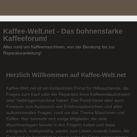
Kaffee-Welt.net - Das bohnenstarke
Kaffeeforum!
Alles rund um Kaffeemaschinen, von der Beratung bis zur
Reparaturanleitung!
Herzlich Willkommen auf Kaffee-Welt.net
Kaffee-Welt.net ist ein kostenloses Portal für Hilfesuchende, die
Fragen zum Kauf oder der Reparatur ihres Kaffeevollautomaten
oder Siebträgermaschine haben. Das Portal bietet aber auch
Freiraum zum Austausch von Erfahrungsberichten und allen
aufkommenden Fragen, rund um das Thema Maschinen und
Kaffee. Hier tummeln sich einige Mitglieder, die viele
Maschinentypen bereits in den Fingern hatten und diese
erfolgreich, hobbymäßig, wieder zum Leben erweckt haben. Als