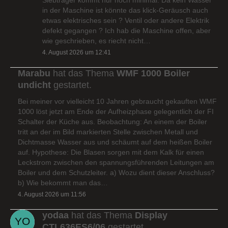
in der Maschine ist könnte das klick-Geräusch auch
etwas elektrisches sein ? Ventil oder andere Elektrik
defekt gegangen ? Ich hab die Maschine offen, aber
wie geschrieben, es riecht nicht…
4. August 2026 um 12:41
Marabu
hat das Thema
WMF 1000 Boiler
undicht
gestartet.
Bei meiner vor vielleicht 10 Jahren gebraucht gekauften WMF
1000 löst jetzt am Ende der Aufheizphase gelegentlich der FI
Schalter der Küche aus. Beobachtung: An einem der Boiler
tritt an der im Bild markierten Stelle zwischen Metall und
Dichtmasse Wasser aus und schäumt auf dem heißen Boiler
auf. Hypothese: Die Blasen sorgen mit dem Kalk für einen
Leckstrom zwischen den spannungsführenden Leitungen am
Boiler und dem Schutzleiter. a) Wozu dient dieser Anschluss?
b) Wie bekommt man das…
4. August 2026 um 11:56
yodaa
hat das Thema
Display
CTL636ES6/06
gestartet.