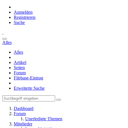
Anmelden
Registrieren
Suche
Alles
Alles
Artikel
Seiten
Forum
Filebase-Eintrag
Erweiterte Suche
Dashboard
Forum
Unerledigte Themen
Mitglieder