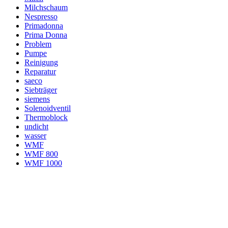
Milchschaum
Nespresso
Primadonna
Prima Donna
Problem
Pumpe
Reinigung
Reparatur
saeco
Siebträger
siemens
Solenoidventil
Thermoblock
undicht
wasser
WMF
WMF 800
WMF 1000