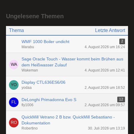
Ungelesene Themen
Thema
Letzte Antwort
WMF 1000 Boiler undicht
2
Marabu
4. August 2026 um 16:24
Sage Oracle Touch - Wasser kommt beim Brühen aus
dem Heißwasser Zulauf
Wakeman
4. August 2026 um 12:41
Display CTL636ES6/06
yodaa
2. August 2026 um 18:52
DeLonghi Primadonna Evo S
12
fly1006
2. August 2026 um 09:57
QuickMill Vetrano 2 B bzw. QuickMill Sebastiano -
Dokumentation
Robertino
30. Juli 2026 um 13:19