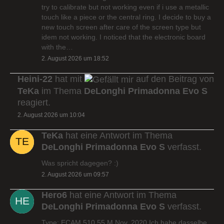
try to calibrate but not working even if i use a metallic
touch like a piece or the central ring. I decide to buy a
new touch screen after care of the screen type but
idem not working. I noticed that the electronic board
with the…
2. August 2026 um 18:52
Heini-22
hat mit
auf den Beitrag von
TeKa
im Thema
DeLonghi Primadonna Evo S
reagiert.
2. August 2026 um 10:04
TeKa
hat eine Antwort im Thema
DeLonghi Primadonna Evo S
verfasst.
Was spricht dagegen? :)
2. August 2026 um 09:57
Hero6
hat eine Antwort im Thema
DeLonghi Primadonna Evo S
verfasst.
Type: ECAM 510.55.M Nov. 2020 Ich habe dasselbe