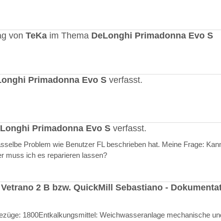
ag von
TeKa
im Thema
DeLonghi Primadonna Evo S
onghi Primadonna Evo S
verfasst.
Longhi Primadonna Evo S
verfasst.
selbe Problem wie Benutzer FL beschrieben hat. Meine Frage: Kann
er muss ich es reparieren lassen?
 Vetrano 2 B bzw. QuickMill Sebastiano - Dokumenta
l Bezüge: 1800Entkalkungsmittel: Weichwasseranlage mechanische un