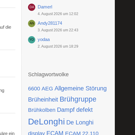
Damerl
4. August 2026 um 12:02
Andy281174
uf die
3. August 2026 um 22:43
yodaa
2. August 2026 um 18:29
Schlagwortwolke
Allgemeine Störung
6600
AEG
ing
Brühgruppe
Brüheinheit
Dampf
defekt
Brühkolben
DeLonghi
De Longhi
ECAM
display
ECAM 22.110
wäre ein