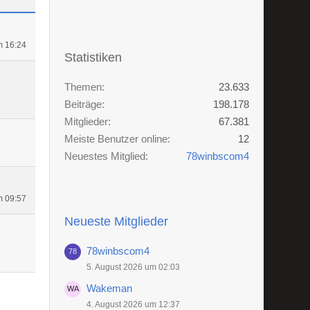
m 16:24
Statistiken
Themen
23.633
Beiträge
198.178
Mitglieder
67.381
Meiste Benutzer online
12
Neuestes Mitglied
78winbscom4
m 09:57
Neueste Mitglieder
78winbscom4
5. August 2026 um 02:03
Wakeman
4. August 2026 um 12:37