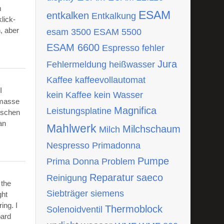
m
ESAM
entkalken
Entkalkung
lick-
, aber
esam 3500
ESAM 5500
ESAM 6600
Espresso
fehler
Jura
Fehlermeldung
heißwasser
Kaffee
kaffeevollautomat
I
kein Kaffee
kein Wasser
tmasse
Magnifica
Leistungsplatine
ischen
an
Mahlwerk
Milchschaum
Milch
Nespresso
Primadonna
Pumpe
Prima Donna
Problem
Reparatur
saeco
Reinigung
 the
Siebträger
siemens
ght
ing. I
Thermoblock
Solenoidventil
oard