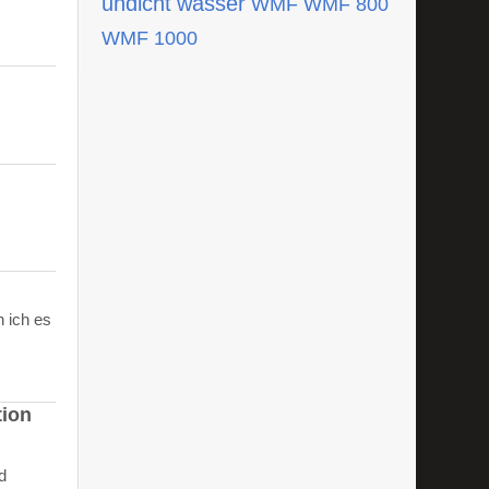
undicht
wasser
WMF
WMF 800
WMF 1000
 ich es
tion
d