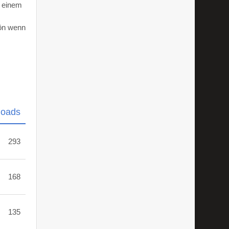
d einem
hön wenn
loads
293
168
135