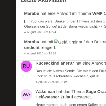
Letzte Aktivitäten
Marabu
hat eine Antwort im Thema
WMF 10
[…] Yup, das wars! Danke für den Hinweis auf den 
Oberseite der Sonde) ist der Boiler wieder dicht. -> 
4. August 2026 um 16:24
Marabu
hat mit
auf den Beitr
undicht
reagiert.
4. August 2026 um 15:38
Rucsackindianer87
hat eine Antwo
Das ist die Niveau-Sonde. Die misst den Füll
undicht. rausschrauben, wechseln, gut ist
4. August 2026 um 14:06
Wakeman
hat das Thema
Sage Ora
Heißwasser Zulauf
gestartet.
Heute morgen -nach- dem ersten Kaffee passie