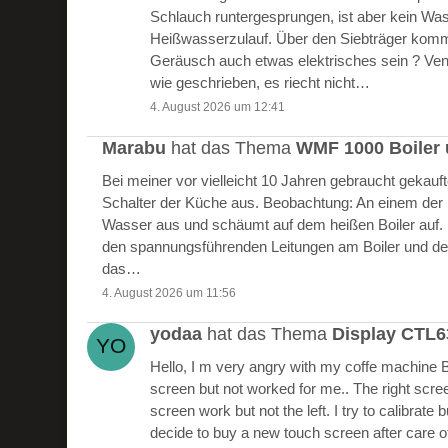
Schlauch runtergesprungen, ist aber kein W
Heißwasserzulauf. Über den Siebträger kommt
Geräusch auch etwas elektrisches sein ? Vent
wie geschrieben, es riecht nicht…
4. August 2026 um 12:41
Marabu
hat das Thema
WMF 1000 Boiler 
Bei meiner vor vielleicht 10 Jahren gebraucht gekau
Schalter der Küche aus. Beobachtung: An einem der Bo
Wasser aus und schäumt auf dem heißen Boiler auf.
den spannungsführenden Leitungen am Boiler und de
das…
4. August 2026 um 11:56
yodaa
hat das Thema
Display CTL
Hello, I m very angry with my coffe machine 
screen but not worked for me.. The right scre
screen work but not the left. I try to calibrate 
decide to buy a new touch screen after care of