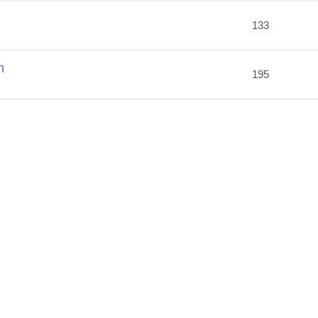
2
133
m
195