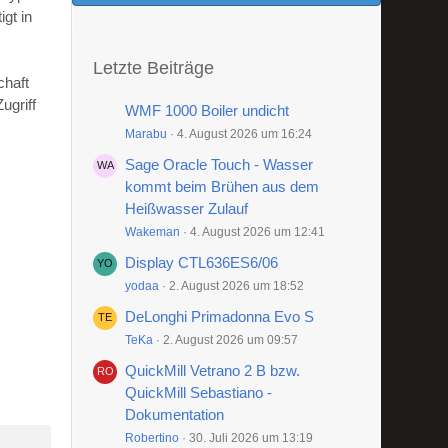
gt in
Letzte Beiträge
chaft
ugriff
WMF 1000 Boiler undicht
Marabu
4. August 2026 um 16:24
Sage Oracle Touch - Wasser
kommt beim Brühen aus dem
Heißwasser Zulauf
Wakeman
4. August 2026 um 12:41
Display CTL636ES6/06
yodaa
2. August 2026 um 18:52
DeLonghi Primadonna Evo S
TeKa
2. August 2026 um 09:57
QuickMill Vetrano 2 B bzw.
QuickMill Sebastiano -
Dokumentation
Robertino
30. Juli 2026 um 13:19