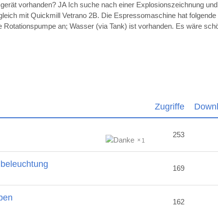
sgerät vorhanden? JA Ich suche nach einer Explosionszeichnung un
ugleich mit Quickmill Vetrano 2B. Die Espressomaschine hat folgende
die Rotationspumpe an; Wasser (via Tank) ist vorhanden. Es wäre sc
Zugriffe
Down
253
1
nbeleuchtung
169
ben
162