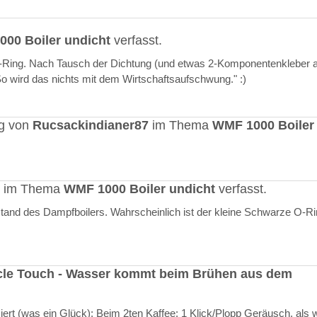
00 Boiler undicht
verfasst.
O-Ring. Nach Tausch der Dichtung (und etwas 2-Komponentenkleber a
"So wird das nichts mit dem Wirtschaftsaufschwung." :)
ag von
Rucsackindianer87
im Thema
WMF 1000 Boiler
rt im Thema
WMF 1000 Boiler undicht
verfasst.
stand des Dampfboilers. Wahrscheinlich ist der kleine Schwarze O-R
cle Touch - Wasser kommt beim Brühen aus dem
rt (was ein Glück): Beim 2ten Kaffee: 1 Klick/Plopp Geräusch, als 