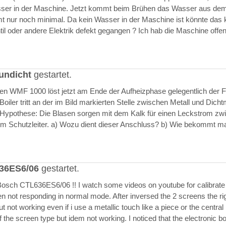
asser in der Maschine. Jetzt kommt beim Brühen das Wasser aus de
 nur noch minimal. Da kein Wasser in der Maschine ist könnte das k
il oder andere Elektrik defekt gegangen ? Ich hab die Maschine offen
undicht
gestartet.
ften WMF 1000 löst jetzt am Ende der Aufheizphase gelegentlich der F
iler tritt an der im Bild markierten Stelle zwischen Metall und Dich
 Hypothese: Die Blasen sorgen mit dem Kalk für einen Leckstrom zw
m Schutzleiter. a) Wozu dient dieser Anschluss? b) Wie bekommt m
636ES6/06
gestartet.
Bosch CTL636ES6/06 !! I watch some videos on youtube for calibrate
en not responding in normal mode. After inversed the 2 screens the ri
but not working even if i use a metallic touch like a piece or the central r
 the screen type but idem not working. I noticed that the electronic b