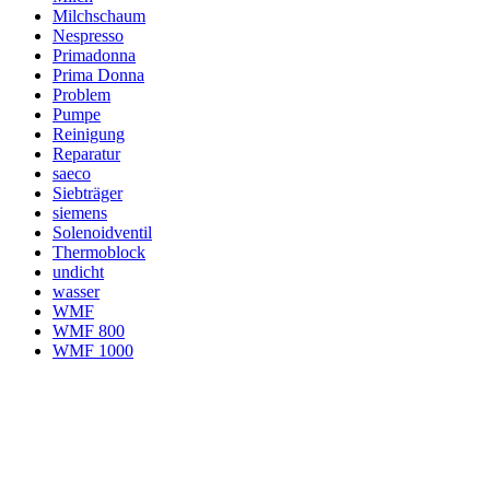
Milchschaum
Nespresso
Primadonna
Prima Donna
Problem
Pumpe
Reinigung
Reparatur
saeco
Siebträger
siemens
Solenoidventil
Thermoblock
undicht
wasser
WMF
WMF 800
WMF 1000