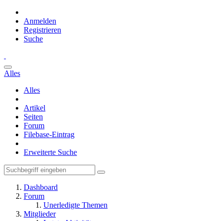
Anmelden
Registrieren
Suche
Alles
Alles
Artikel
Seiten
Forum
Filebase-Eintrag
Erweiterte Suche
Dashboard
Forum
Unerledigte Themen
Mitglieder