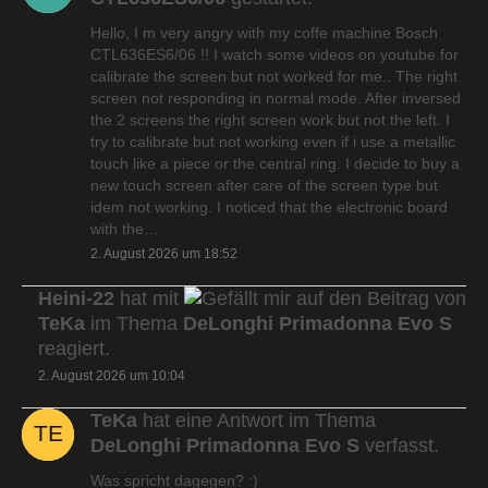
Hello, I m very angry with my coffe machine Bosch
CTL636ES6/06 !! I watch some videos on youtube for
calibrate the screen but not worked for me.. The right
screen not responding in normal mode. After inversed
the 2 screens the right screen work but not the left. I
try to calibrate but not working even if i use a metallic
touch like a piece or the central ring. I decide to buy a
new touch screen after care of the screen type but
idem not working. I noticed that the electronic board
with the…
2. August 2026 um 18:52
Heini-22
hat mit
auf den Beitrag von
TeKa
im Thema
DeLonghi Primadonna Evo S
reagiert.
2. August 2026 um 10:04
TeKa
hat eine Antwort im Thema
DeLonghi Primadonna Evo S
verfasst.
Was spricht dagegen? :)