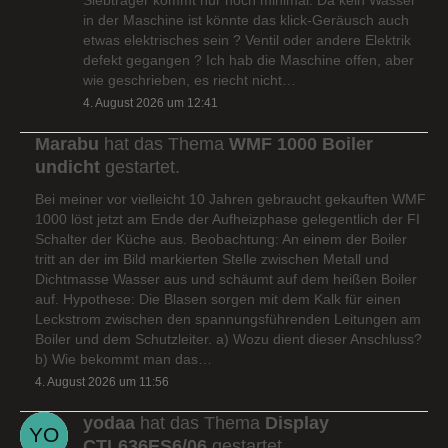
in der Maschine ist könnte das klick-Geräusch auch
etwas elektrisches sein ? Ventil oder andere Elektrik
defekt gegangen ? Ich hab die Maschine offen, aber
wie geschrieben, es riecht nicht…
4. August 2026 um 12:41
Marabu
hat das Thema
WMF 1000 Boiler
undicht
gestartet.
Bei meiner vor vielleicht 10 Jahren gebraucht gekauften WMF
1000 löst jetzt am Ende der Aufheizphase gelegentlich der FI
Schalter der Küche aus. Beobachtung: An einem der Boiler
tritt an der im Bild markierten Stelle zwischen Metall und
Dichtmasse Wasser aus und schäumt auf dem heißen Boiler
auf. Hypothese: Die Blasen sorgen mit dem Kalk für einen
Leckstrom zwischen den spannungsführenden Leitungen am
Boiler und dem Schutzleiter. a) Wozu dient dieser Anschluss?
b) Wie bekommt man das…
4. August 2026 um 11:56
yodaa
hat das Thema
Display
CTL636ES6/06
gestartet.