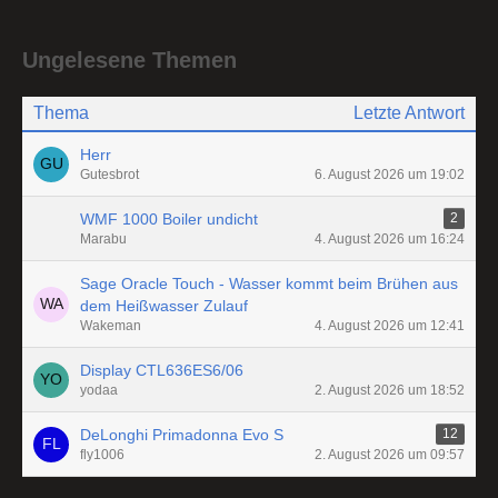
Ungelesene Themen
Thema
Letzte Antwort
Herr
Gutesbrot
6. August 2026 um 19:02
WMF 1000 Boiler undicht
2
Marabu
4. August 2026 um 16:24
Sage Oracle Touch - Wasser kommt beim Brühen aus
dem Heißwasser Zulauf
Wakeman
4. August 2026 um 12:41
Display CTL636ES6/06
yodaa
2. August 2026 um 18:52
DeLonghi Primadonna Evo S
12
fly1006
2. August 2026 um 09:57