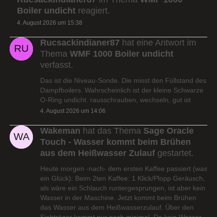
Boiler undicht
reagiert.
4. August 2026 um 15:38
Rucsackindianer87
hat eine Antwort im
Thema
WMF 1000 Boiler undicht
verfasst.
Das ist die Niveau-Sonde. Die misst den Füllstand des
Dampfboilers. Wahrscheinlich ist der kleine Schwarze
O-Ring undicht. rausschrauben, wechseln, gut ist
4. August 2026 um 14:06
Wakeman
hat das Thema
Sage Oracle
Touch - Wasser kommt beim Brühen
aus dem Heißwasser Zulauf
gestartet.
Heute morgen -nach- dem ersten Kaffee passiert (was
ein Glück): Beim 2ten Kaffee: 1 Klick/Plopp Geräusch,
als wäre ein Schlauch runtergesprungen, ist aber kein
Wasser in der Maschine. Jetzt kommt beim Brühen
das Wasser aus dem Heißwasserzulauf. Über den
Siebträger kommt nur noch minimal. Da kein Wasser