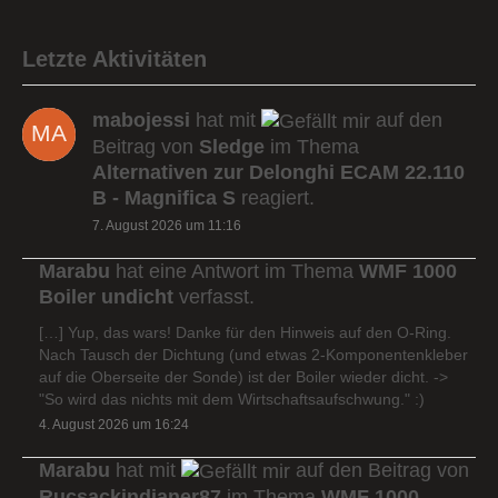
Letzte Aktivitäten
mabojessi
hat mit
auf den
Beitrag von
Sledge
im Thema
Alternativen zur Delonghi ECAM 22.110
B - Magnifica S
reagiert.
7. August 2026 um 11:16
Marabu
hat eine Antwort im Thema
WMF 1000
Boiler undicht
verfasst.
[…] Yup, das wars! Danke für den Hinweis auf den O-Ring.
Nach Tausch der Dichtung (und etwas 2-Komponentenkleber
auf die Oberseite der Sonde) ist der Boiler wieder dicht. ->
"So wird das nichts mit dem Wirtschaftsaufschwung." :)
4. August 2026 um 16:24
Marabu
hat mit
auf den Beitrag von
Rucsackindianer87
im Thema
WMF 1000