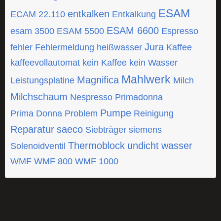
ESAM
entkalken
ECAM 22.110
Entkalkung
ESAM 6600
esam 3500
ESAM 5500
Espresso
Jura
fehler
Fehlermeldung
heißwasser
Kaffee
kaffeevollautomat
kein Kaffee
kein Wasser
Mahlwerk
Magnifica
Leistungsplatine
Milch
Milchschaum
Nespresso
Primadonna
Pumpe
Prima Donna
Problem
Reinigung
Reparatur
saeco
Siebträger
siemens
Thermoblock
undicht
wasser
Solenoidventil
WMF
WMF 800
WMF 1000