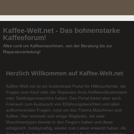
Kaffee-Welt.net - Das bohnenstarke
Kaffeeforum!
Alles rund um Kaffeemaschinen, von der Beratung bis zur
Reparaturanleitung!
Herzlich Willkommen auf Kaffee-Welt.net
Kaffee-Welt.net ist ein kostenloses Portal für Hilfesuchende, die
Fragen zum Kauf oder der Reparatur ihres Kaffeevollautomaten
oder Siebträgermaschine haben. Das Portal bietet aber auch
Freiraum zum Austausch von Erfahrungsberichten und allen
aufkommenden Fragen, rund um das Thema Maschinen und
Kaffee. Hier tummeln sich einige Mitglieder, die viele
Maschinentypen bereits in den Fingern hatten und diese
erfolgreich, hobbymäßig, wieder zum Leben erweckt haben. Als