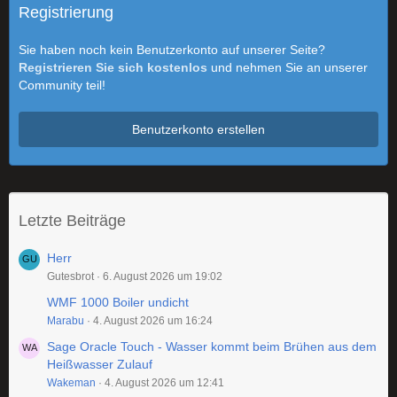
Registrierung
Sie haben noch kein Benutzerkonto auf unserer Seite?
Registrieren Sie sich kostenlos
und nehmen Sie an unserer
Community teil!
Benutzerkonto erstellen
Letzte Beiträge
Herr
Gutesbrot
6. August 2026 um 19:02
WMF 1000 Boiler undicht
Marabu
4. August 2026 um 16:24
Sage Oracle Touch - Wasser kommt beim Brühen aus dem
Heißwasser Zulauf
Wakeman
4. August 2026 um 12:41