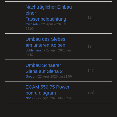
Nachträglicher Einbau
einer
174
Tassenbeleuchtung
michael2
-
22. April 2026 um
22:00
Umbau des Siebes
am unteren Kolben
174
Schlenkman
-
22. April 2026 um
21:57
Umbau Schaerer
142
Siena auf Siena 2
Gregor
-
22. April 2026 um 21:56
ECAM 550.75 Power
202
board diagram
clod22
-
22. April 2026 um 21:51