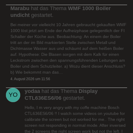
Marabu
hat das Thema
WMF 1000 Boiler
undicht
gestartet.
Bei meiner vor vielleicht 10 Jahren gebraucht gekauften WMF
1000 löst jetzt am Ende der Aufheizphase gelegentlich der FI
Schalter der Küche aus. Beobachtung: An einem der Boiler
tritt an der im Bild markierten Stelle zwischen Metall und
Dichtmasse Wasser aus und schäumt auf dem heißen Boiler
auf. Hypothese: Die Blasen sorgen mit dem Kalk für einen
Leckstrom zwischen den spannungsführenden Leitungen am
Boiler und dem Schutzleiter. a) Wozu dient dieser Anschluss?
b) Wie bekommt man das…
4. August 2026 um 11:56
yodaa
hat das Thema
Display
CTL636ES6/06
gestartet.
Hello, I m very angry with my coffe machine Bosch
CTL636ES6/06 !! I watch some videos on youtube for
calibrate the screen but not worked for me.. The right
screen not responding in normal mode. After inversed
the 2 screens the right screen work but not the left. I