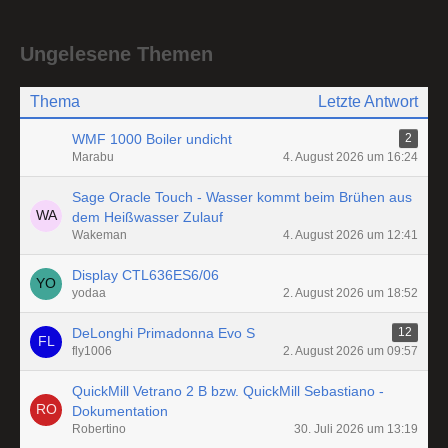
Ungelesene Themen
Thema
Letzte Antwort
WMF 1000 Boiler undicht
2
Marabu
4. August 2026 um 16:24
Sage Oracle Touch - Wasser kommt beim Brühen aus
dem Heißwasser Zulauf
Wakeman
4. August 2026 um 12:41
Display CTL636ES6/06
yodaa
2. August 2026 um 18:52
DeLonghi Primadonna Evo S
12
fly1006
2. August 2026 um 09:57
QuickMill Vetrano 2 B bzw. QuickMill Sebastiano -
Dokumentation
Robertino
30. Juli 2026 um 13:19