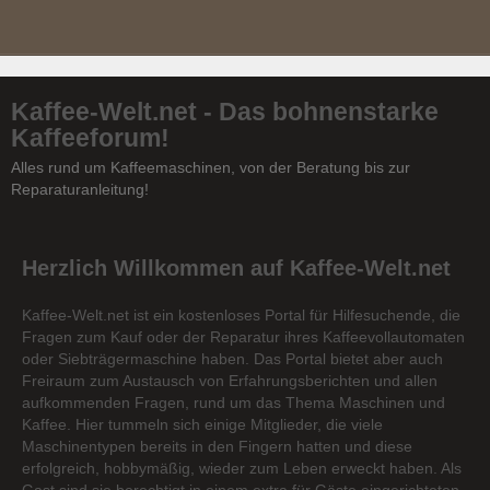
Kaffee-Welt.net - Das bohnenstarke
Kaffeeforum!
Alles rund um Kaffeemaschinen, von der Beratung bis zur
Reparaturanleitung!
Herzlich Willkommen auf Kaffee-Welt.net
Kaffee-Welt.net ist ein kostenloses Portal für Hilfesuchende, die
Fragen zum Kauf oder der Reparatur ihres Kaffeevollautomaten
oder Siebträgermaschine haben. Das Portal bietet aber auch
Freiraum zum Austausch von Erfahrungsberichten und allen
aufkommenden Fragen, rund um das Thema Maschinen und
Kaffee. Hier tummeln sich einige Mitglieder, die viele
Maschinentypen bereits in den Fingern hatten und diese
erfolgreich, hobbymäßig, wieder zum Leben erweckt haben. Als