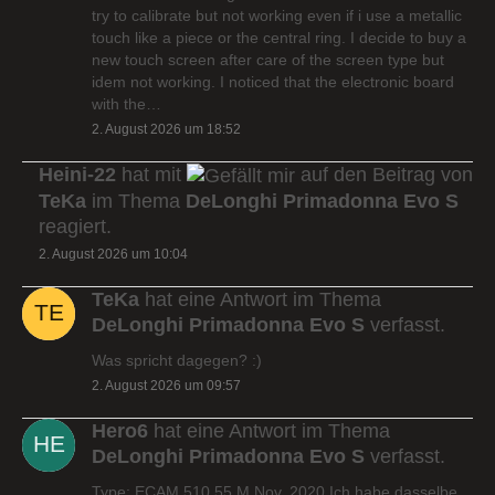
try to calibrate but not working even if i use a metallic
touch like a piece or the central ring. I decide to buy a
new touch screen after care of the screen type but
idem not working. I noticed that the electronic board
with the…
2. August 2026 um 18:52
Heini-22
hat mit
auf den Beitrag von
TeKa
im Thema
DeLonghi Primadonna Evo S
reagiert.
2. August 2026 um 10:04
TeKa
hat eine Antwort im Thema
DeLonghi Primadonna Evo S
verfasst.
Was spricht dagegen? :)
2. August 2026 um 09:57
Hero6
hat eine Antwort im Thema
DeLonghi Primadonna Evo S
verfasst.
Type: ECAM 510.55.M Nov. 2020 Ich habe dasselbe