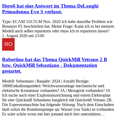
Hero6
hat eine Antwort im Thema
DeLonghi
Primadonna Evo S
verfasst.
Type: ECAM 510.55.M Nov. 2020 Ich habe dasselbe Problem wie
Benutzer FL beschrieben hat. Meine Frage: Kann ich es bei meinem
Modell auch selber reparieren oder muss ich es reparieren lassen?
1. August 2026 um 23:00
Robertino
hat das Thema
QuickMill Vetrano 2 B
bzw. QuickMill Sebastiano - Dokumentation
gestartet.
Modell: Sebastiano | Baujahr: 2024 | Anzahl Bezüge:
1800Entkalkungsmittel: Weichwasseranlage mechanische und
elektrische Kenntnisse vorhanden? JA | Messgerät vorhanden? JA
Ich suche nach einer Explosionszeichnung und einem Elektroplan
für eine Quickmill Sebastiano baugleich mit Quickmill Vetrano 2B.
Die Espressomaschine hat folgende Störung: Nach dem Einschalten
läuft sofort die Rotationspumpe an; Wasser (via Tank) ist vorhanden.
Es wäre schön wenn mir hier jemand mich hier unterstützen…