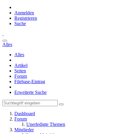
Anmelden
Registrieren
Suche
Alles
Alles
Artikel
Seiten
Forum
Filebase-Eintrag
Erweiterte Suche
Dashboard
Forum
Unerledigte Themen
Mitglieder