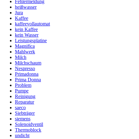
Fehlermeldung
heißwasser
Jura
Kaffee
kaffeevollautomat
kein Kaffee
kein Wasser
Leistungsplatine
Magnifica
Mahlwerk
Milch
Milchschaum
Nespresso
Primadonna
Prima Donna
Problem
Pumpe
Reinigung
Reparatur
saeco
Siebträger
siemens
Solenoidventil
Thermoblock
undicht