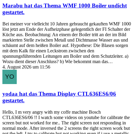
Marabu
hat das Thema
WMF 1000 Boiler undicht
gestartet.
Bei meiner vor vielleicht 10 Jahren gebraucht gekauften WMF 1000
löst jetzt am Ende der Aufheizphase gelegentlich der FI Schalter der
Küche aus. Beobachtung: An einem der Boiler tritt an der im Bild
markierten Stelle zwischen Metall und Dichtmasse Wasser aus und
schäumt auf dem heißen Boiler auf. Hypothese: Die Blasen sorgen
mit dem Kalk für einen Leckstrom zwischen den
spannungsführenden Leitungen am Boiler und dem Schutzleiter. a)
Wozu dient dieser Anschluss? b) Wie bekommt man das…
4. August 2026 um 11:56
yodaa
hat das Thema
Display CTL636ES6/06
gestartet.
Hello, I m very angry with my coffe machine Bosch
CTL636ES6/06 !! I watch some videos on youtube for calibrate the
screen but not worked for me.. The right screen not responding in
normal mode. After inversed the 2 screens the right screen work but
not the left. I try to calibrate but not working even if i use a metallic