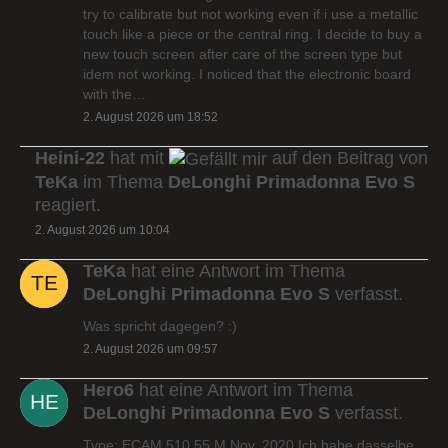
try to calibrate but not working even if i use a metallic
touch like a piece or the central ring. I decide to buy a
new touch screen after care of the screen type but
idem not working. I noticed that the electronic board
with the…
2. August 2026 um 18:52
Heini-22
hat mit
auf den Beitrag von
TeKa
im Thema
DeLonghi Primadonna Evo S
reagiert.
2. August 2026 um 10:04
TeKa
hat eine Antwort im Thema
DeLonghi Primadonna Evo S
verfasst.
Was spricht dagegen? :)
2. August 2026 um 09:57
Hero6
hat eine Antwort im Thema
DeLonghi Primadonna Evo S
verfasst.
Type: ECAM 510.55.M Nov. 2020 Ich habe dasselbe