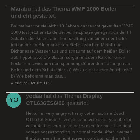
Marabu
hat das Thema
WMF 1000 Boiler
undicht
gestartet.
Bei meiner vor vielleicht 10 Jahren gebraucht gekauften WMF
1000 löst jetzt am Ende der Aufheizphase gelegentlich der FI
Schalter der Küche aus. Beobachtung: An einem der Boiler
tritt an der im Bild markierten Stelle zwischen Metall und
Dichtmasse Wasser aus und schäumt auf dem heißen Boiler
auf. Hypothese: Die Blasen sorgen mit dem Kalk für einen
Leckstrom zwischen den spannungsführenden Leitungen am
Boiler und dem Schutzleiter. a) Wozu dient dieser Anschluss?
b) Wie bekommt man das…
4. August 2026 um 11:56
yodaa
hat das Thema
Display
CTL636ES6/06
gestartet.
Hello, I m very angry with my coffe machine Bosch
CTL636ES6/06 !! I watch some videos on youtube for
calibrate the screen but not worked for me.. The right
screen not responding in normal mode. After inversed
the 2 screens the right screen work but not the left. I