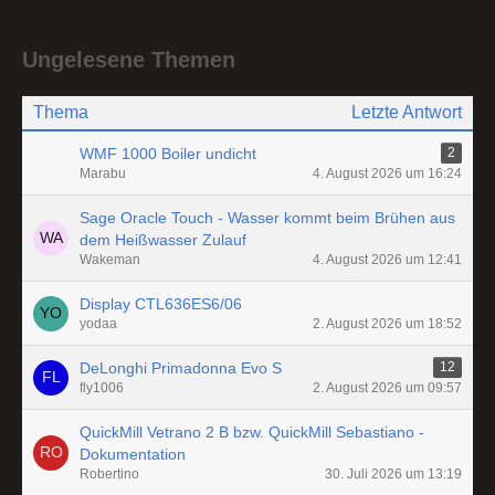
Ungelesene Themen
Thema
Letzte Antwort
WMF 1000 Boiler undicht
2
Marabu
4. August 2026 um 16:24
Sage Oracle Touch - Wasser kommt beim Brühen aus
dem Heißwasser Zulauf
Wakeman
4. August 2026 um 12:41
Display CTL636ES6/06
yodaa
2. August 2026 um 18:52
DeLonghi Primadonna Evo S
12
fly1006
2. August 2026 um 09:57
QuickMill Vetrano 2 B bzw. QuickMill Sebastiano -
Dokumentation
Robertino
30. Juli 2026 um 13:19