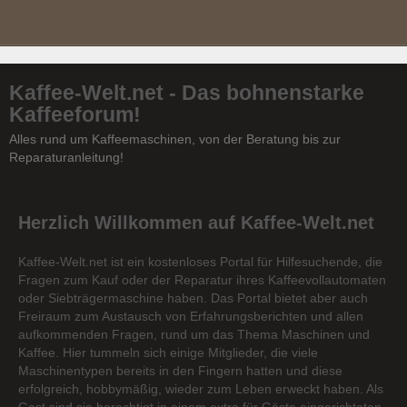
Kaffee-Welt.net - Das bohnenstarke
Kaffeeforum!
Alles rund um Kaffeemaschinen, von der Beratung bis zur
Reparaturanleitung!
Herzlich Willkommen auf Kaffee-Welt.net
Kaffee-Welt.net ist ein kostenloses Portal für Hilfesuchende, die
Fragen zum Kauf oder der Reparatur ihres Kaffeevollautomaten
oder Siebträgermaschine haben. Das Portal bietet aber auch
Freiraum zum Austausch von Erfahrungsberichten und allen
aufkommenden Fragen, rund um das Thema Maschinen und
Kaffee. Hier tummeln sich einige Mitglieder, die viele
Maschinentypen bereits in den Fingern hatten und diese
erfolgreich, hobbymäßig, wieder zum Leben erweckt haben. Als