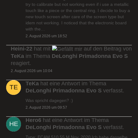
try to calibrate but not working even if i use a metallic
touch like a piece or the central ring. I decide to buy a
new touch screen after care of the screen type but
idem not working. I noticed that the electronic board
with the…
2. August 2026 um 18:52
Heini-22
hat mit
auf den Beitrag von
TeKa
im Thema
DeLonghi Primadonna Evo S
reagiert.
2. August 2026 um 10:04
TeKa
hat eine Antwort im Thema
DeLonghi Primadonna Evo S
verfasst.
Was spricht dagegen? :)
2. August 2026 um 09:57
Hero6
hat eine Antwort im Thema
DeLonghi Primadonna Evo S
verfasst.
Type: ECAM 510.55.M Nov. 2020 Ich habe dasselbe