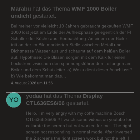
Marabu
hat das Thema
WMF 1000 Boiler
undicht
gestartet.
Bei meiner vor vielleicht 10 Jahren gebraucht gekauften WMF
1000 löst jetzt am Ende der Aufheizphase gelegentlich der FI
Schalter der Küche aus. Beobachtung: An einem der Boiler
tritt an der im Bild markierten Stelle zwischen Metall und
Dichtmasse Wasser aus und schäumt auf dem heißen Boiler
auf. Hypothese: Die Blasen sorgen mit dem Kalk für einen
Leckstrom zwischen den spannungsführenden Leitungen am
Boiler und dem Schutzleiter. a) Wozu dient dieser Anschluss?
b) Wie bekommt man das…
4. August 2026 um 11:56
yodaa
hat das Thema
Display
CTL636ES6/06
gestartet.
Hello, I m very angry with my coffe machine Bosch
CTL636ES6/06 !! I watch some videos on youtube for
calibrate the screen but not worked for me.. The right
screen not responding in normal mode. After inversed
the 2 screens the right screen work but not the left. I