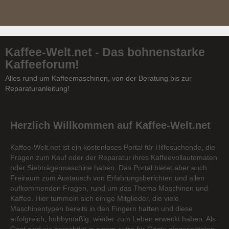
Kaffee-Welt.net - Das bohnenstarke
Kaffeeforum!
Alles rund um Kaffeemaschinen, von der Beratung bis zur
Reparaturanleitung!
Herzlich Willkommen auf Kaffee-Welt.net
Kaffee-Welt.net ist ein kostenloses Portal für Hilfesuchende, die
Fragen zum Kauf oder der Reparatur ihres Kaffeevollautomaten
oder Siebträgermaschine haben. Das Portal bietet aber auch
Freiraum zum Austausch von Erfahrungsberichten und allen
aufkommenden Fragen, rund um das Thema Maschinen und
Kaffee. Hier tummeln sich einige Mitglieder, die viele
Maschinentypen bereits in den Fingern hatten und diese
erfolgreich, hobbymäßig, wieder zum Leben erweckt haben. Als