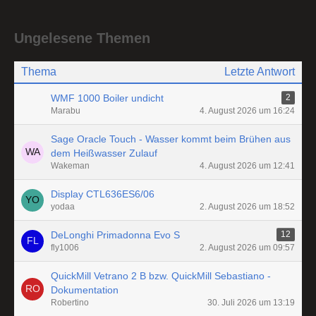
Ungelesene Themen
Thema
Letzte Antwort
WMF 1000 Boiler undicht
2
Marabu
4. August 2026 um 16:24
Sage Oracle Touch - Wasser kommt beim Brühen aus
dem Heißwasser Zulauf
Wakeman
4. August 2026 um 12:41
Display CTL636ES6/06
yodaa
2. August 2026 um 18:52
DeLonghi Primadonna Evo S
12
fly1006
2. August 2026 um 09:57
QuickMill Vetrano 2 B bzw. QuickMill Sebastiano -
Dokumentation
Robertino
30. Juli 2026 um 13:19