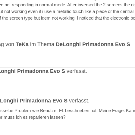
en not responding in normal mode. After inversed the 2 screens the ri
but not working even if i use a metallic touch like a piece or the central r
 the screen type but idem not working. I noticed that the electronic b
ag von
TeKa
im Thema
DeLonghi Primadonna Evo S
onghi Primadonna Evo S
verfasst.
Longhi Primadonna Evo S
verfasst.
selbe Problem wie Benutzer FL beschrieben hat. Meine Frage: Kann
er muss ich es reparieren lassen?