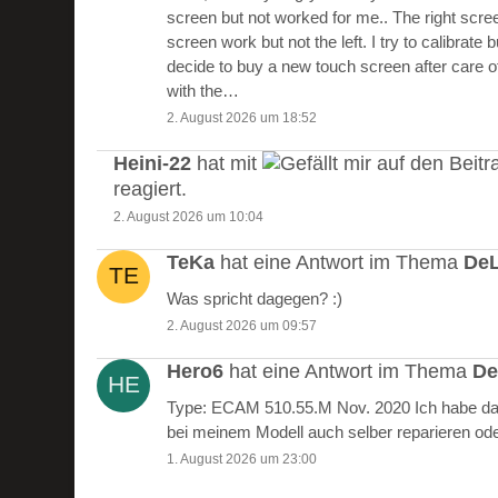
screen but not worked for me.. The right scre
screen work but not the left. I try to calibrate 
decide to buy a new touch screen after care of
with the…
2. August 2026 um 18:52
Heini-22
hat mit
auf den Beitr
reagiert.
2. August 2026 um 10:04
TeKa
hat eine Antwort im Thema
DeL
Was spricht dagegen? :)
2. August 2026 um 09:57
Hero6
hat eine Antwort im Thema
De
Type: ECAM 510.55.M Nov. 2020 Ich habe das
bei meinem Modell auch selber reparieren od
1. August 2026 um 23:00