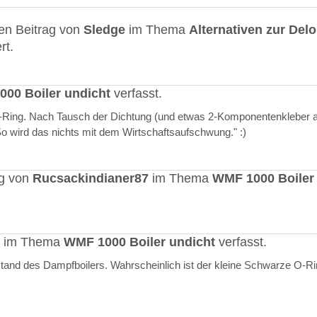
en Beitrag von
Sledge
im Thema
Alternativen zur Del
rt.
00 Boiler undicht
verfasst.
O-Ring. Nach Tausch der Dichtung (und etwas 2-Komponentenkleber a
"So wird das nichts mit dem Wirtschaftsaufschwung." :)
ag von
Rucsackindianer87
im Thema
WMF 1000 Boiler
rt im Thema
WMF 1000 Boiler undicht
verfasst.
stand des Dampfboilers. Wahrscheinlich ist der kleine Schwarze O-R