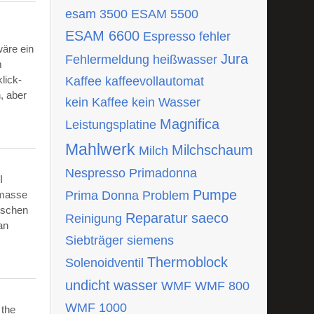
esam 3500
ESAM 5500
ESAM 6600
Espresso
fehler
wäre ein
Jura
Fehlermeldung
heißwasser
m
lick-
Kaffee
kaffeevollautomat
, aber
kein Kaffee
kein Wasser
Magnifica
Leistungsplatine
Mahlwerk
Milchschaum
Milch
Nespresso
Primadonna
I
Pumpe
tmasse
Prima Donna
Problem
ischen
Reparatur
saeco
Reinigung
an
Siebträger
siemens
Thermoblock
Solenoidventil
undicht
wasser
WMF
WMF 800
WMF 1000
 the