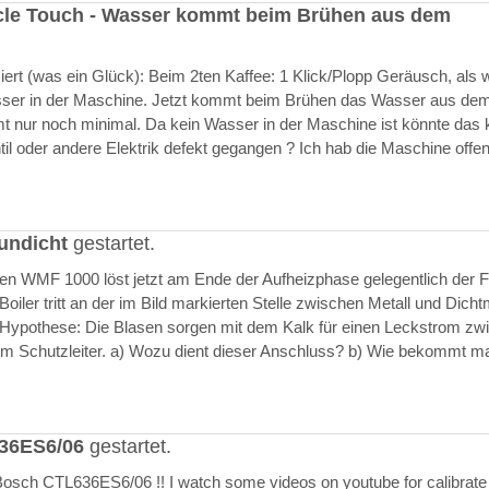
cle Touch - Wasser kommt beim Brühen aus dem
rt (was ein Glück): Beim 2ten Kaffee: 1 Klick/Plopp Geräusch, als 
asser in der Maschine. Jetzt kommt beim Brühen das Wasser aus de
 nur noch minimal. Da kein Wasser in der Maschine ist könnte das k
il oder andere Elektrik defekt gegangen ? Ich hab die Maschine offen
undicht
gestartet.
ften WMF 1000 löst jetzt am Ende der Aufheizphase gelegentlich der F
iler tritt an der im Bild markierten Stelle zwischen Metall und Dich
 Hypothese: Die Blasen sorgen mit dem Kalk für einen Leckstrom zw
m Schutzleiter. a) Wozu dient dieser Anschluss? b) Wie bekommt m
636ES6/06
gestartet.
Bosch CTL636ES6/06 !! I watch some videos on youtube for calibrate