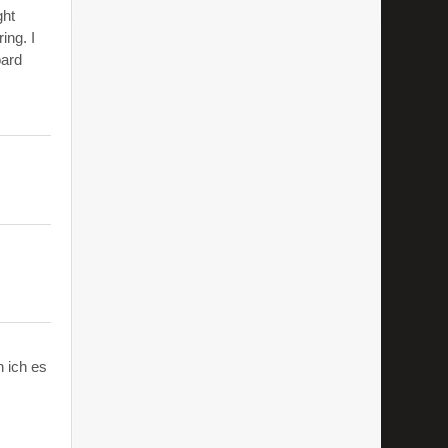
ght
ing. I
oard
 ich es