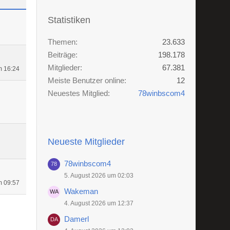
Statistiken
Themen
23.633
Beiträge
198.178
Mitglieder
67.381
m 16:24
Meiste Benutzer online
12
Neuestes Mitglied
78winbscom4
Neueste Mitglieder
78winbscom4
5. August 2026 um 02:03
m 09:57
Wakeman
4. August 2026 um 12:37
Damerl