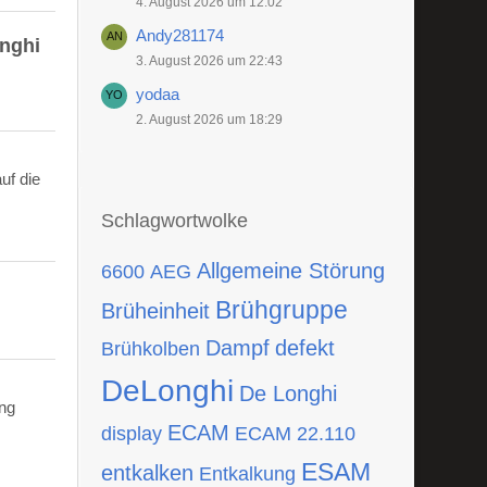
4. August 2026 um 12:02
Andy281174
onghi
3. August 2026 um 22:43
yodaa
2. August 2026 um 18:29
uf die
Schlagwortwolke
Allgemeine Störung
6600
AEG
Brühgruppe
Brüheinheit
Dampf
defekt
Brühkolben
DeLonghi
De Longhi
ing
ECAM
display
ECAM 22.110
ESAM
entkalken
Entkalkung