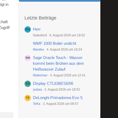
gt in
Letzte Beiträge
chaft
ugriff
Herr
Gutesbrot
6. August 2026 um 19:02
WMF 1000 Boiler undicht
Marabu
4. August 2026 um 16:24
Sage Oracle Touch - Wasser
kommt beim Brühen aus dem
Heißwasser Zulauf
Wakeman
4. August 2026 um 12:41
Display CTL636ES6/06
yodaa
2. August 2026 um 18:52
DeLonghi Primadonna Evo S
TeKa
2. August 2026 um 09:57