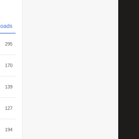
loads
295
170
139
127
194