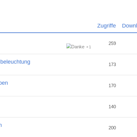
Zugriffe
Down
259
1
nbeleuchtung
173
ben
170
2
140
m
200