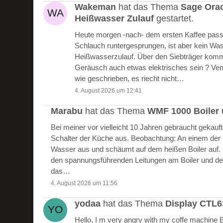
Wakeman
hat das Thema
Sage Ora
Heißwasser Zulauf
gestartet.
Heute morgen -nach- dem ersten Kaffee passie
Schlauch runtergesprungen, ist aber kein W
Heißwasserzulauf. Über den Siebträger kommt
Geräusch auch etwas elektrisches sein ? Vent
wie geschrieben, es riecht nicht…
4. August 2026 um 12:41
Marabu
hat das Thema
WMF 1000 Boiler 
Bei meiner vor vielleicht 10 Jahren gebraucht gekau
Schalter der Küche aus. Beobachtung: An einem der Bo
Wasser aus und schäumt auf dem heißen Boiler auf.
den spannungsführenden Leitungen am Boiler und de
das…
4. August 2026 um 11:56
yodaa
hat das Thema
Display CTL
Hello, I m very angry with my coffe machine 