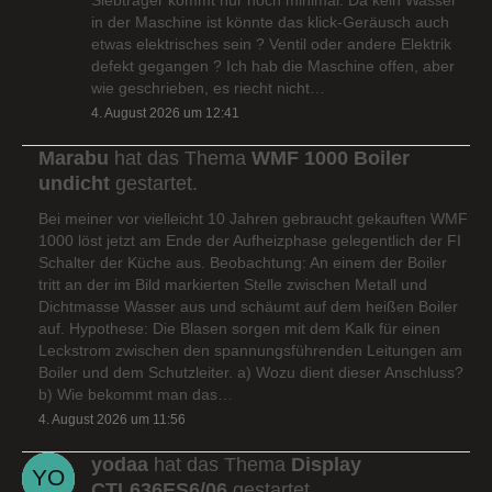
in der Maschine ist könnte das klick-Geräusch auch
etwas elektrisches sein ? Ventil oder andere Elektrik
defekt gegangen ? Ich hab die Maschine offen, aber
wie geschrieben, es riecht nicht…
4. August 2026 um 12:41
Marabu
hat das Thema
WMF 1000 Boiler
undicht
gestartet.
Bei meiner vor vielleicht 10 Jahren gebraucht gekauften WMF
1000 löst jetzt am Ende der Aufheizphase gelegentlich der FI
Schalter der Küche aus. Beobachtung: An einem der Boiler
tritt an der im Bild markierten Stelle zwischen Metall und
Dichtmasse Wasser aus und schäumt auf dem heißen Boiler
auf. Hypothese: Die Blasen sorgen mit dem Kalk für einen
Leckstrom zwischen den spannungsführenden Leitungen am
Boiler und dem Schutzleiter. a) Wozu dient dieser Anschluss?
b) Wie bekommt man das…
4. August 2026 um 11:56
yodaa
hat das Thema
Display
CTL636ES6/06
gestartet.