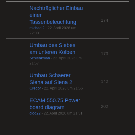
Nachträglicher Einbau
einer
174
Tassenbeleuchtung
michael2
-
22. April 2026 um
22:00
Umbau des Siebes
am unteren Kolben
173
Schlenkman
-
22. April 2026 um
21:57
Umbau Schaerer
142
Siena auf Siena 2
Gregor
-
22. April 2026 um 21:56
ECAM 550.75 Power
202
board diagram
clod22
-
22. April 2026 um 21:51