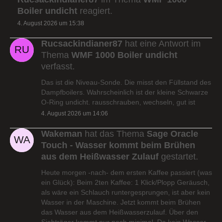
Boiler undicht
reagiert.
4. August 2026 um 15:38
Rucsackindianer87
hat eine Antwort im
Thema
WMF 1000 Boiler undicht
verfasst.
Das ist die Niveau-Sonde. Die misst den Füllstand des
Dampfboilers. Wahrscheinlich ist der kleine Schwarze
O-Ring undicht. rausschrauben, wechseln, gut ist
4. August 2026 um 14:06
Wakeman
hat das Thema
Sage Oracle
Touch - Wasser kommt beim Brühen
aus dem Heißwasser Zulauf
gestartet.
Heute morgen -nach- dem ersten Kaffee passiert (was
ein Glück): Beim 2ten Kaffee: 1 Klick/Plopp Geräusch,
als wäre ein Schlauch runtergesprungen, ist aber kein
Wasser in der Maschine. Jetzt kommt beim Brühen
das Wasser aus dem Heißwasserzulauf. Über den
Siebträger kommt nur noch minimal. Da kein Wasser