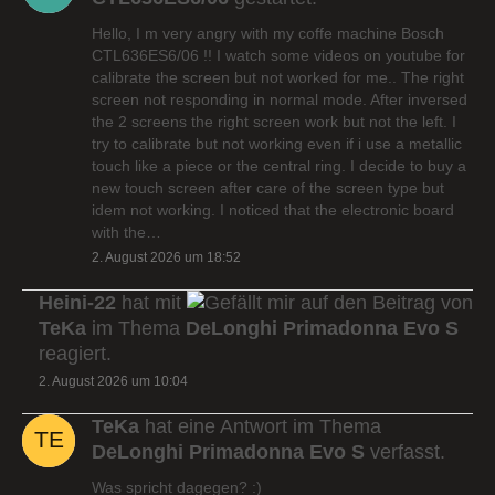
Hello, I m very angry with my coffe machine Bosch
CTL636ES6/06 !! I watch some videos on youtube for
calibrate the screen but not worked for me.. The right
screen not responding in normal mode. After inversed
the 2 screens the right screen work but not the left. I
try to calibrate but not working even if i use a metallic
touch like a piece or the central ring. I decide to buy a
new touch screen after care of the screen type but
idem not working. I noticed that the electronic board
with the…
2. August 2026 um 18:52
Heini-22
hat mit
auf den Beitrag von
TeKa
im Thema
DeLonghi Primadonna Evo S
reagiert.
2. August 2026 um 10:04
TeKa
hat eine Antwort im Thema
DeLonghi Primadonna Evo S
verfasst.
Was spricht dagegen? :)