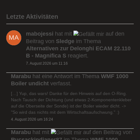
Letzte Aktivitäten
mabojessi
hat mit
auf den
Beitrag von
Sledge
im Thema
Alternativen zur Delonghi ECAM 22.110
B - Magnifica S
reagiert.
7. August 2026 um 11:16
Marabu
hat eine Antwort im Thema
WMF 1000
Boiler undicht
verfasst.
[…] Yup, das wars! Danke für den Hinweis auf den O-Ring.
Nach Tausch der Dichtung (und etwas 2-Komponentenkleber
auf die Oberseite der Sonde) ist der Boiler wieder dicht. ->
"So wird das nichts mit dem Wirtschaftsaufschwung." :)
4. August 2026 um 16:24
Marabu
hat mit
auf den Beitrag von
Rucsackindianer87
im Thema
WMF 1000