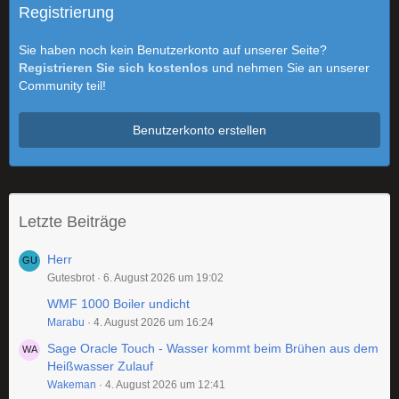
Registrierung
Sie haben noch kein Benutzerkonto auf unserer Seite?
Registrieren Sie sich kostenlos
und nehmen Sie an unserer
Community teil!
Benutzerkonto erstellen
Letzte Beiträge
Herr
Gutesbrot
6. August 2026 um 19:02
WMF 1000 Boiler undicht
Marabu
4. August 2026 um 16:24
Sage Oracle Touch - Wasser kommt beim Brühen aus dem
Heißwasser Zulauf
Wakeman
4. August 2026 um 12:41