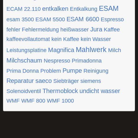
ESAM
entkalken
ECAM 22.110
Entkalkung
ESAM 6600
esam 3500
ESAM 5500
Espresso
Jura
fehler
Fehlermeldung
heißwasser
Kaffee
kaffeevollautomat
kein Kaffee
kein Wasser
Mahlwerk
Magnifica
Leistungsplatine
Milch
Milchschaum
Nespresso
Primadonna
Pumpe
Prima Donna
Problem
Reinigung
Reparatur
saeco
Siebträger
siemens
Thermoblock
undicht
wasser
Solenoidventil
WMF
WMF 800
WMF 1000