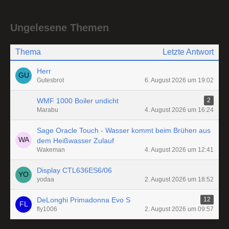
Ungelesene Themen
Thema
Letzte Antwort
Herr
Gutesbrot
6. August 2026 um 19:02
WMF 1000 Boiler undicht
2
Marabu
4. August 2026 um 16:24
Sage Oracle Touch - Wasser kommt beim Brühen aus
dem Heißwasser Zulauf
Wakeman
4. August 2026 um 12:41
Display CTL636ES6/06
yodaa
2. August 2026 um 18:52
DeLonghi Primadonna Evo S
12
fly1006
2. August 2026 um 09:57