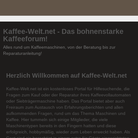
Kaffee-Welt.net - Das bohnenstarke
Kaffeeforum!
Alles rund um Kaffeemaschinen, von der Beratung bis zur
Reparaturanleitung!
Herzlich Willkommen auf Kaffee-Welt.net
Kaffee-Welt.net ist ein kostenloses Portal für Hilfesuchende, die
Fragen zum Kauf oder der Reparatur ihres Kaffeevollautomaten
oder Siebträgermaschine haben. Das Portal bietet aber auch
Freiraum zum Austausch von Erfahrungsberichten und allen
aufkommenden Fragen, rund um das Thema Maschinen und
Kaffee. Hier tummeln sich einige Mitglieder, die viele
Maschinentypen bereits in den Fingern hatten und diese
erfolgreich, hobbymäßig, wieder zum Leben erweckt haben. Als