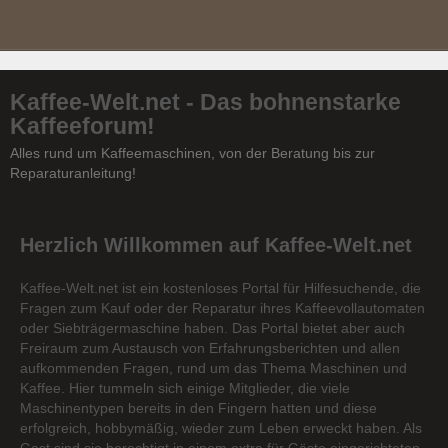
Kaffee-Welt.net - Das bohnenstarke
Kaffeeforum!
Alles rund um Kaffeemaschinen, von der Beratung bis zur
Reparaturanleitung!
Herzlich Willkommen auf Kaffee-Welt.net
Kaffee-Welt.net ist ein kostenloses Portal für Hilfesuchende, die
Fragen zum Kauf oder der Reparatur ihres Kaffeevollautomaten
oder Siebträgermaschine haben. Das Portal bietet aber auch
Freiraum zum Austausch von Erfahrungsberichten und allen
aufkommenden Fragen, rund um das Thema Maschinen und
Kaffee. Hier tummeln sich einige Mitglieder, die viele
Maschinentypen bereits in den Fingern hatten und diese
erfolgreich, hobbymäßig, wieder zum Leben erweckt haben. Als