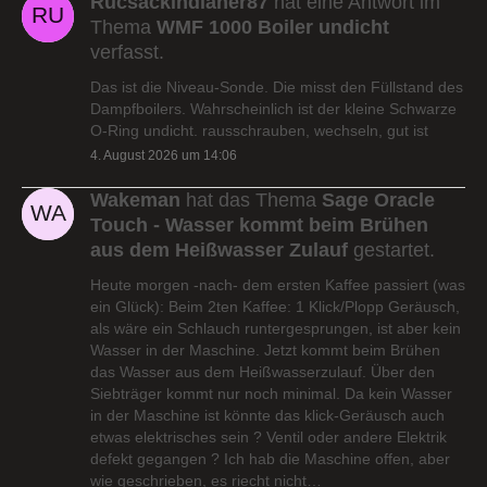
Rucsackindianer87
hat eine Antwort im
Thema
WMF 1000 Boiler undicht
verfasst.
Das ist die Niveau-Sonde. Die misst den Füllstand des
Dampfboilers. Wahrscheinlich ist der kleine Schwarze
O-Ring undicht. rausschrauben, wechseln, gut ist
4. August 2026 um 14:06
Wakeman
hat das Thema
Sage Oracle
Touch - Wasser kommt beim Brühen
aus dem Heißwasser Zulauf
gestartet.
Heute morgen -nach- dem ersten Kaffee passiert (was
ein Glück): Beim 2ten Kaffee: 1 Klick/Plopp Geräusch,
als wäre ein Schlauch runtergesprungen, ist aber kein
Wasser in der Maschine. Jetzt kommt beim Brühen
das Wasser aus dem Heißwasserzulauf. Über den
Siebträger kommt nur noch minimal. Da kein Wasser
in der Maschine ist könnte das klick-Geräusch auch
etwas elektrisches sein ? Ventil oder andere Elektrik
defekt gegangen ? Ich hab die Maschine offen, aber
wie geschrieben, es riecht nicht…