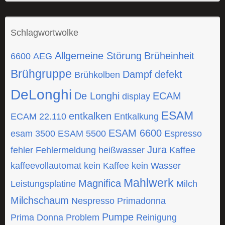
Schlagwortwolke
Allgemeine Störung
Brüheinheit
6600
AEG
Brühgruppe
Dampf
defekt
Brühkolben
DeLonghi
De Longhi
ECAM
display
ESAM
entkalken
ECAM 22.110
Entkalkung
ESAM 6600
esam 3500
ESAM 5500
Espresso
Jura
fehler
Fehlermeldung
heißwasser
Kaffee
kaffeevollautomat
kein Kaffee
kein Wasser
Mahlwerk
Magnifica
Leistungsplatine
Milch
Milchschaum
Nespresso
Primadonna
Pumpe
Prima Donna
Problem
Reinigung