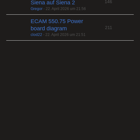
146
Siena auf Siena 2
Gregor
-
22. April 2026 um 21:56
ECAM 550.75 Power
211
board diagram
clod22
-
22. April 2026 um 21:51