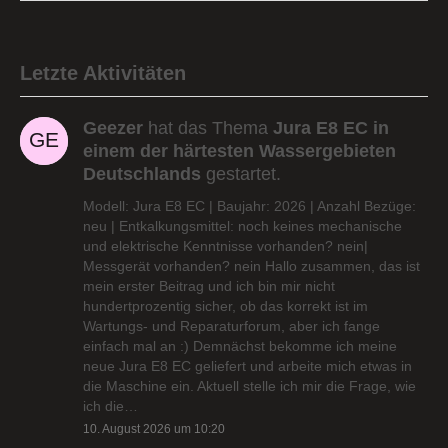
Letzte Aktivitäten
Geezer
hat das Thema
Jura E8 EC in
einem der härtesten Wassergebieten
Deutschlands
gestartet.
Modell: Jura E8 EC | Baujahr: 2026 | Anzahl Bezüge:
neu | Entkalkungsmittel: noch keines mechanische
und elektrische Kenntnisse vorhanden? nein|
Messgerät vorhanden? nein Hallo zusammen, das ist
mein erster Beitrag und ich bin mir nicht
hundertprozentig sicher, ob das korrekt ist im
Wartungs- und Reparaturforum, aber ich fange
einfach mal an :) Demnächst bekomme ich meine
neue Jura E8 EC geliefert und arbeite mich etwas in
die Maschine ein. Aktuell stelle ich mir die Frage, wie
ich die…
10. August 2026 um 10:20