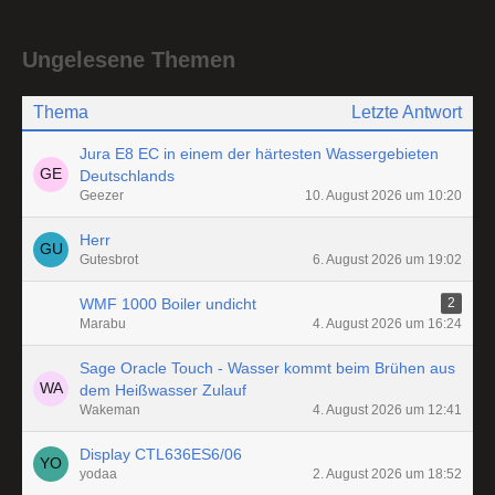
Ungelesene Themen
Thema
Letzte Antwort
Jura E8 EC in einem der härtesten Wassergebieten
Deutschlands
Geezer
10. August 2026 um 10:20
Herr
Gutesbrot
6. August 2026 um 19:02
WMF 1000 Boiler undicht
2
Marabu
4. August 2026 um 16:24
Sage Oracle Touch - Wasser kommt beim Brühen aus
dem Heißwasser Zulauf
Wakeman
4. August 2026 um 12:41
Display CTL636ES6/06
yodaa
2. August 2026 um 18:52