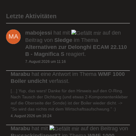
Letzte Aktivitäten
mabojessi
hat mit
auf den
Beitrag von
Sledge
im Thema
Alternativen zur Delonghi ECAM 22.110
B - Magnifica S
reagiert.
7. August 2026 um 11:16
Marabu
hat eine Antwort im Thema
WMF 1000
Boiler undicht
verfasst.
[…] Yup, das wars! Danke für den Hinweis auf den O-Ring.
Nach Tausch der Dichtung (und etwas 2-Komponentenkleber
auf die Oberseite der Sonde) ist der Boiler wieder dicht. ->
"So wird das nichts mit dem Wirtschaftsaufschwung." :)
4. August 2026 um 16:24
Marabu
hat mit
auf den Beitrag von
Rucsackindianer87
im Thema
WMF 1000