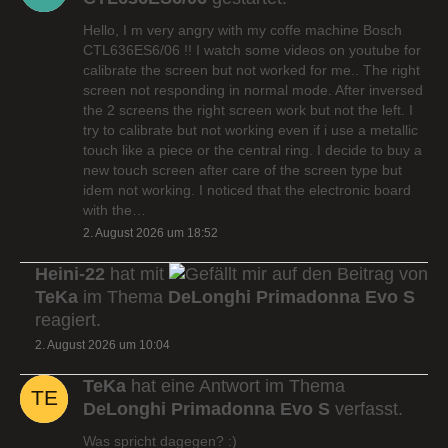
Hello, I m very angry with my coffe machine Bosch
CTL636ES6/06 !! I watch some videos on youtube for
calibrate the screen but not worked for me.. The right
screen not responding in normal mode. After inversed
the 2 screens the right screen work but not the left. I
try to calibrate but not working even if i use a metallic
touch like a piece or the central ring. I decide to buy a
new touch screen after care of the screen type but
idem not working. I noticed that the electronic board
with the…
2. August 2026 um 18:52
Heini-22
hat mit
auf den Beitrag von
TeKa
im Thema
DeLonghi Primadonna Evo S
reagiert.
2. August 2026 um 10:04
TeKa
hat eine Antwort im Thema
DeLonghi Primadonna Evo S
verfasst.
Was spricht dagegen? :)