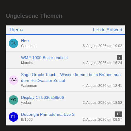
Ungelesene Themen
Thema
Letzte Antwort
Herr
Gutesbrot
6. August 2026 um 19:02
WMF 1000 Boiler undicht
2
Marabu
4. August 2026 um 16:24
Sage Oracle Touch - Wasser kommt beim Brühen aus
dem Heißwasser Zulauf
Wakeman
4. August 2026 um 12:41
Display CTL636ES6/06
yodaa
2. August 2026 um 18:52
DeLonghi Primadonna Evo S
12
fly1006
2. August 2026 um 09:57