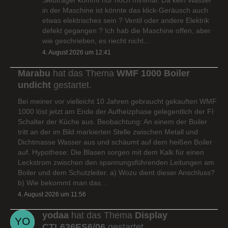
in der Maschine ist könnte das klick-Geräusch auch
etwas elektrisches sein ? Ventil oder andere Elektrik
defekt gegangen ? Ich hab die Maschine offen, aber
wie geschrieben, es riecht nicht…
4. August 2026 um 12:41
Marabu
hat das Thema
WMF 1000 Boiler
undicht
gestartet.
Bei meiner vor vielleicht 10 Jahren gebraucht gekauften WMF
1000 löst jetzt am Ende der Aufheizphase gelegentlich der FI
Schalter der Küche aus. Beobachtung: An einem der Boiler
tritt an der im Bild markierten Stelle zwischen Metall und
Dichtmasse Wasser aus und schäumt auf dem heißen Boiler
auf. Hypothese: Die Blasen sorgen mit dem Kalk für einen
Leckstrom zwischen den spannungsführenden Leitungen am
Boiler und dem Schutzleiter. a) Wozu dient dieser Anschluss?
b) Wie bekommt man das…
4. August 2026 um 11:56
yodaa
hat das Thema
Display
CTL636ES6/06
gestartet.