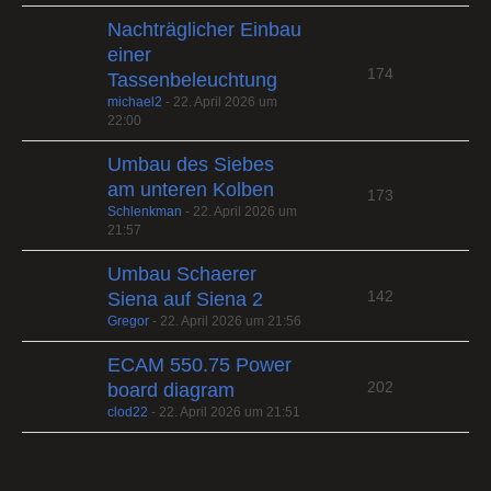
Nachträglicher Einbau
einer
174
Tassenbeleuchtung
michael2
-
22. April 2026 um
22:00
Umbau des Siebes
am unteren Kolben
173
Schlenkman
-
22. April 2026 um
21:57
Umbau Schaerer
142
Siena auf Siena 2
Gregor
-
22. April 2026 um 21:56
ECAM 550.75 Power
202
board diagram
clod22
-
22. April 2026 um 21:51