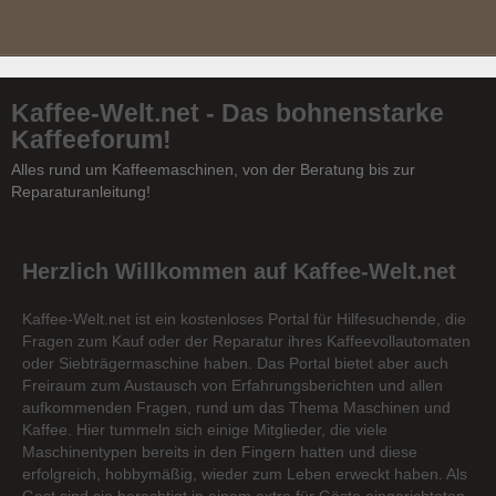
Kaffee-Welt.net - Das bohnenstarke
Kaffeeforum!
Alles rund um Kaffeemaschinen, von der Beratung bis zur
Reparaturanleitung!
Herzlich Willkommen auf Kaffee-Welt.net
Kaffee-Welt.net ist ein kostenloses Portal für Hilfesuchende, die
Fragen zum Kauf oder der Reparatur ihres Kaffeevollautomaten
oder Siebträgermaschine haben. Das Portal bietet aber auch
Freiraum zum Austausch von Erfahrungsberichten und allen
aufkommenden Fragen, rund um das Thema Maschinen und
Kaffee. Hier tummeln sich einige Mitglieder, die viele
Maschinentypen bereits in den Fingern hatten und diese
erfolgreich, hobbymäßig, wieder zum Leben erweckt haben. Als