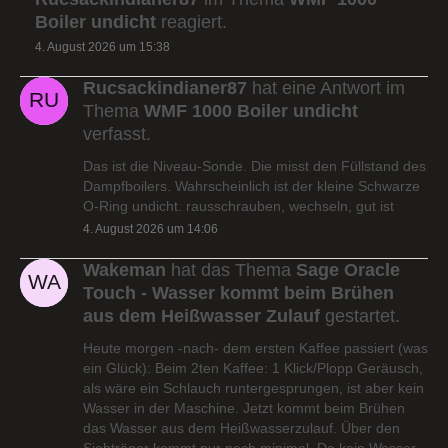
Boiler undicht
reagiert.
4. August 2026 um 15:38
Rucsackindianer87
hat eine Antwort im
Thema
WMF 1000 Boiler undicht
verfasst.
Das ist die Niveau-Sonde. Die misst den Füllstand des
Dampfboilers. Wahrscheinlich ist der kleine Schwarze
O-Ring undicht. rausschrauben, wechseln, gut ist
4. August 2026 um 14:06
Wakeman
hat das Thema
Sage Oracle
Touch - Wasser kommt beim Brühen
aus dem Heißwasser Zulauf
gestartet.
Heute morgen -nach- dem ersten Kaffee passiert (was
ein Glück): Beim 2ten Kaffee: 1 Klick/Plopp Geräusch,
als wäre ein Schlauch runtergesprungen, ist aber kein
Wasser in der Maschine. Jetzt kommt beim Brühen
das Wasser aus dem Heißwasserzulauf. Über den
Siebträger kommt nur noch minimal. Da kein Wasser