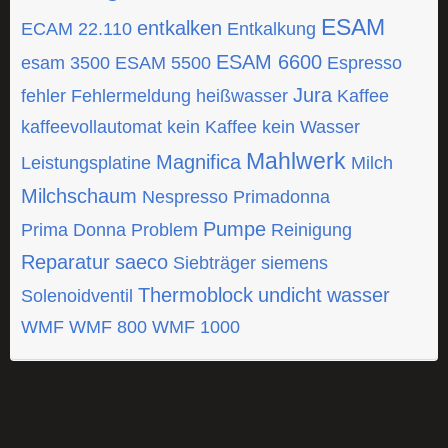
ESAM
entkalken
ECAM 22.110
Entkalkung
ESAM 6600
esam 3500
ESAM 5500
Espresso
Jura
fehler
Fehlermeldung
heißwasser
Kaffee
kaffeevollautomat
kein Kaffee
kein Wasser
Mahlwerk
Magnifica
Leistungsplatine
Milch
Milchschaum
Nespresso
Primadonna
Pumpe
Prima Donna
Problem
Reinigung
Reparatur
saeco
Siebträger
siemens
Thermoblock
undicht
wasser
Solenoidventil
WMF
WMF 800
WMF 1000