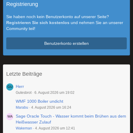
Registrierung
Sie haben noch kein Benutzerkonto auf unserer Seite?
Registrieren Sie sich kostenlos
und nehmen Sie an unserer
Community teil!
Benutzerkonto erstellen
Letzte Beiträge
Herr
Gutesbrot
6. August 2026 um 19:02
WMF 1000 Boiler undicht
Marabu
4. August 2026 um 16:24
Sage Oracle Touch - Wasser kommt beim Brühen aus dem
Heißwasser Zulauf
Wakeman
4. August 2026 um 12:41