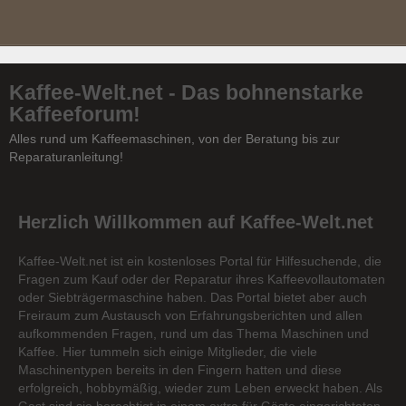
Kaffee-Welt.net - Das bohnenstarke
Kaffeeforum!
Alles rund um Kaffeemaschinen, von der Beratung bis zur
Reparaturanleitung!
Herzlich Willkommen auf Kaffee-Welt.net
Kaffee-Welt.net ist ein kostenloses Portal für Hilfesuchende, die
Fragen zum Kauf oder der Reparatur ihres Kaffeevollautomaten
oder Siebträgermaschine haben. Das Portal bietet aber auch
Freiraum zum Austausch von Erfahrungsberichten und allen
aufkommenden Fragen, rund um das Thema Maschinen und
Kaffee. Hier tummeln sich einige Mitglieder, die viele
Maschinentypen bereits in den Fingern hatten und diese
erfolgreich, hobbymäßig, wieder zum Leben erweckt haben. Als