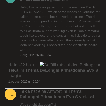
Hello, I m very angry with my coffe machine Bosch
CTL636ES6/06 !! I watch some videos on youtube for
calibrate the screen but not worked for me.. The right
screen not responding in normal mode. After inversed
the 2 screens the right screen work but not the left. I
try to calibrate but not working even if i use a metallic
touch like a piece or the central ring. I decide to buy a
new touch screen after care of the screen type but
idem not working. I noticed that the electronic board
with the…
2. August 2026 um 18:52
Heini-22
hat mit
auf den Beitrag von
TeKa
im Thema
DeLonghi Primadonna Evo S
reagiert.
2. August 2026 um 10:04
TeKa
hat eine Antwort im Thema
DeLonghi Primadonna Evo S
verfasst.
Was spricht dagegen? :)