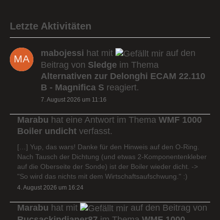
Letzte Aktivitäten
mabojessi
hat mit
auf den
Beitrag von
Sledge
im Thema
Alternativen zur Delonghi ECAM 22.110
B - Magnifica S
reagiert.
7. August 2026 um 11:16
Marabu
hat eine Antwort im Thema
WMF 1000
Boiler undicht
verfasst.
[…] Yup, das wars! Danke für den Hinweis auf den O-Ring.
Nach Tausch der Dichtung (und etwas 2-Komponentenkleber
auf die Oberseite der Sonde) ist der Boiler wieder dicht. ->
"So wird das nichts mit dem Wirtschaftsaufschwung." :)
4. August 2026 um 16:24
Marabu
hat mit
auf den Beitrag von
Rucsackindianer87
im Thema
WMF 1000