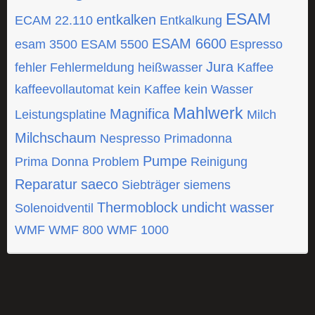
ESAM
entkalken
ECAM 22.110
Entkalkung
ESAM 6600
esam 3500
ESAM 5500
Espresso
Jura
fehler
Fehlermeldung
heißwasser
Kaffee
kaffeevollautomat
kein Kaffee
kein Wasser
Mahlwerk
Magnifica
Leistungsplatine
Milch
Milchschaum
Nespresso
Primadonna
Pumpe
Prima Donna
Problem
Reinigung
Reparatur
saeco
Siebträger
siemens
Thermoblock
undicht
wasser
Solenoidventil
WMF
WMF 800
WMF 1000