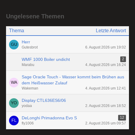
Ungelesene Themen
Thema
Letzte Antwort
Herr
Gutesbrot
6. August 2026 um 19:02
WMF 1000 Boiler undicht
2
Marabu
4. August 2026 um 16:24
Sage Oracle Touch - Wasser kommt beim Brühen aus
dem Heißwasser Zulauf
Wakeman
4. August 2026 um 12:41
Display CTL636ES6/06
yodaa
2. August 2026 um 18:52
DeLonghi Primadonna Evo S
12
fly1006
2. August 2026 um 09:57