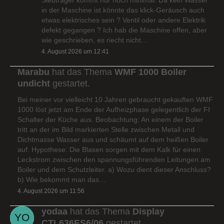
in der Maschine ist könnte das klick-Geräusch auch
etwas elektrisches sein ? Ventil oder andere Elektrik
defekt gegangen ? Ich hab die Maschine offen, aber
wie geschrieben, es riecht nicht…
4. August 2026 um 12:41
Marabu
hat das Thema
WMF 1000 Boiler
undicht
gestartet.
Bei meiner vor vielleicht 10 Jahren gebraucht gekauften WMF
1000 löst jetzt am Ende der Aufheizphase gelegentlich der FI
Schalter der Küche aus. Beobachtung: An einem der Boiler
tritt an der im Bild markierten Stelle zwischen Metall und
Dichtmasse Wasser aus und schäumt auf dem heißen Boiler
auf. Hypothese: Die Blasen sorgen mit dem Kalk für einen
Leckstrom zwischen den spannungsführenden Leitungen am
Boiler und dem Schutzleiter. a) Wozu dient dieser Anschluss?
b) Wie bekommt man das…
4. August 2026 um 11:56
yodaa
hat das Thema
Display
CTL636ES6/06
gestartet.