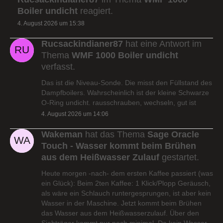
Boiler undicht
reagiert.
4. August 2026 um 15:38
Rucsackindianer87
hat eine Antwort im
Thema
WMF 1000 Boiler undicht
verfasst.
Das ist die Niveau-Sonde. Die misst den Füllstand des
Dampfboilers. Wahrscheinlich ist der kleine Schwarze
O-Ring undicht. rausschrauben, wechseln, gut ist
4. August 2026 um 14:06
Wakeman
hat das Thema
Sage Oracle
Touch - Wasser kommt beim Brühen
aus dem Heißwasser Zulauf
gestartet.
Heute morgen -nach- dem ersten Kaffee passiert (was
ein Glück): Beim 2ten Kaffee: 1 Klick/Plopp Geräusch,
als wäre ein Schlauch runtergesprungen, ist aber kein
Wasser in der Maschine. Jetzt kommt beim Brühen
das Wasser aus dem Heißwasserzulauf. Über den
Siebträger kommt nur noch minimal. Da kein Wasser