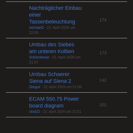
Nachträglicher Einbau
einer
174
Tassenbeleuchtung
michael2
-
22. April 2026 um
22:00
Umbau des Siebes
am unteren Kolben
173
Schlenkman
-
22. April 2026 um
21:57
Umbau Schaerer
142
Siena auf Siena 2
Gregor
-
22. April 2026 um 21:56
ECAM 550.75 Power
202
board diagram
clod22
-
22. April 2026 um 21:51