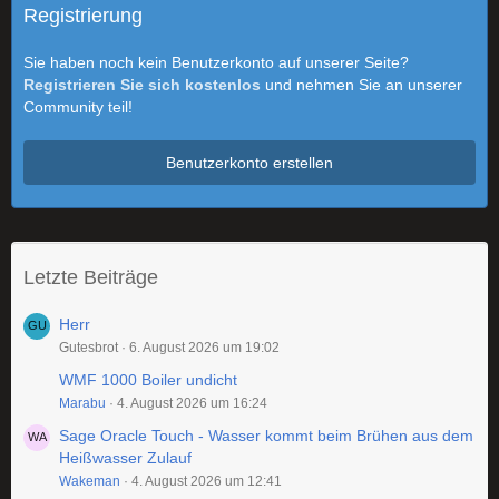
Registrierung
Sie haben noch kein Benutzerkonto auf unserer Seite?
Registrieren Sie sich kostenlos
und nehmen Sie an unserer
Community teil!
Benutzerkonto erstellen
Letzte Beiträge
Herr
Gutesbrot
6. August 2026 um 19:02
WMF 1000 Boiler undicht
Marabu
4. August 2026 um 16:24
Sage Oracle Touch - Wasser kommt beim Brühen aus dem
Heißwasser Zulauf
Wakeman
4. August 2026 um 12:41