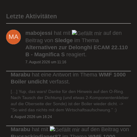
Letzte Aktivitäten
mabojessi
hat mit
auf den
Beitrag von
Sledge
im Thema
Alternativen zur Delonghi ECAM 22.110
B - Magnifica S
reagiert.
7. August 2026 um 11:16
Marabu
hat eine Antwort im Thema
WMF 1000
Boiler undicht
verfasst.
[…] Yup, das wars! Danke für den Hinweis auf den O-Ring.
Nach Tausch der Dichtung (und etwas 2-Komponentenkleber
auf die Oberseite der Sonde) ist der Boiler wieder dicht. ->
"So wird das nichts mit dem Wirtschaftsaufschwung." :)
4. August 2026 um 16:24
Marabu
hat mit
auf den Beitrag von
Rucsackindianer87
im Thema
WMF 1000