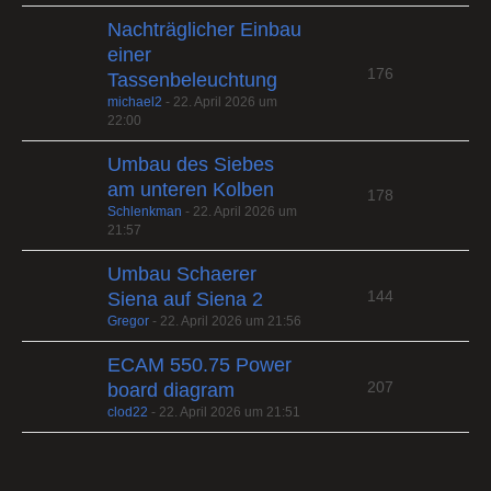
Nachträglicher Einbau
einer
176
Tassenbeleuchtung
michael2
-
22. April 2026 um
22:00
Umbau des Siebes
am unteren Kolben
178
Schlenkman
-
22. April 2026 um
21:57
Umbau Schaerer
144
Siena auf Siena 2
Gregor
-
22. April 2026 um 21:56
ECAM 550.75 Power
207
board diagram
clod22
-
22. April 2026 um 21:51