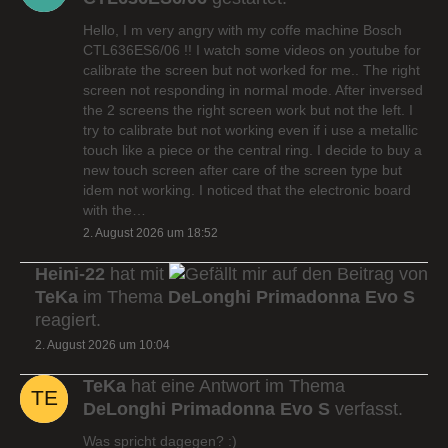
Hello, I m very angry with my coffe machine Bosch
CTL636ES6/06 !! I watch some videos on youtube for
calibrate the screen but not worked for me.. The right
screen not responding in normal mode. After inversed
the 2 screens the right screen work but not the left. I
try to calibrate but not working even if i use a metallic
touch like a piece or the central ring. I decide to buy a
new touch screen after care of the screen type but
idem not working. I noticed that the electronic board
with the…
2. August 2026 um 18:52
Heini-22
hat mit
auf den Beitrag von
TeKa
im Thema
DeLonghi Primadonna Evo S
reagiert.
2. August 2026 um 10:04
TeKa
hat eine Antwort im Thema
DeLonghi Primadonna Evo S
verfasst.
Was spricht dagegen? :)