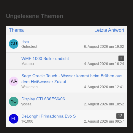
Ungelesene Themen
Thema
Letzte Antwort
Herr
Gutesbrot
6. August 2026 um 19:02
WMF 1000 Boiler undicht
2
Marabu
4. August 2026 um 16:24
Sage Oracle Touch - Wasser kommt beim Brühen aus
dem Heißwasser Zulauf
Wakeman
4. August 2026 um 12:41
Display CTL636ES6/06
yodaa
2. August 2026 um 18:52
DeLonghi Primadonna Evo S
12
fly1006
2. August 2026 um 09:57