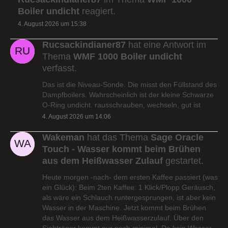
Boiler undicht
reagiert.
4. August 2026 um 15:38
Rucsackindianer87
hat eine Antwort im
Thema
WMF 1000 Boiler undicht
verfasst.
Das ist die Niveau-Sonde. Die misst den Füllstand des
Dampfboilers. Wahrscheinlich ist der kleine Schwarze
O-Ring undicht. rausschrauben, wechseln, gut ist
4. August 2026 um 14:06
Wakeman
hat das Thema
Sage Oracle
Touch - Wasser kommt beim Brühen
aus dem Heißwasser Zulauf
gestartet.
Heute morgen -nach- dem ersten Kaffee passiert (was
ein Glück): Beim 2ten Kaffee: 1 Klick/Plopp Geräusch,
als wäre ein Schlauch runtergesprungen, ist aber kein
Wasser in der Maschine. Jetzt kommt beim Brühen
das Wasser aus dem Heißwasserzulauf. Über den
Siebträger kommt nur noch minimal. Da kein Wasser