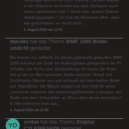
in der Maschine ist könnte das klick-Geräusch auch
etwas elektrisches sein ? Ventil oder andere Elektrik
defekt gegangen ? Ich hab die Maschine offen, aber
wie geschrieben, es riecht nicht…
4. August 2026 um 12:41
Marabu
hat das Thema
WMF 1000 Boiler
undicht
gestartet.
Bei meiner vor vielleicht 10 Jahren gebraucht gekauften WMF
1000 löst jetzt am Ende der Aufheizphase gelegentlich der FI
Schalter der Küche aus. Beobachtung: An einem der Boiler
tritt an der im Bild markierten Stelle zwischen Metall und
Dichtmasse Wasser aus und schäumt auf dem heißen Boiler
auf. Hypothese: Die Blasen sorgen mit dem Kalk für einen
Leckstrom zwischen den spannungsführenden Leitungen am
Boiler und dem Schutzleiter. a) Wozu dient dieser Anschluss?
b) Wie bekommt man das…
4. August 2026 um 11:56
yodaa
hat das Thema
Display
CTL636ES6/06
gestartet.