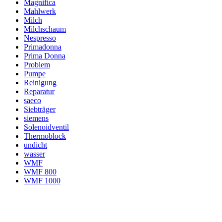
Magnifica
Mahlwerk
Milch
Milchschaum
Nespresso
Primadonna
Prima Donna
Problem
Pumpe
Reinigung
Reparatur
saeco
Siebträger
siemens
Solenoidventil
Thermoblock
undicht
wasser
WMF
WMF 800
WMF 1000