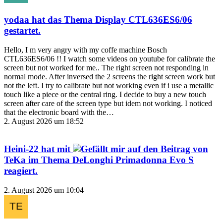
yodaa
hat das Thema
Display CTL636ES6/06
gestartet.
Hello, I m very angry with my coffe machine Bosch
CTL636ES6/06 !! I watch some videos on youtube for calibrate the
screen but not worked for me.. The right screen not responding in
normal mode. After inversed the 2 screens the right screen work but
not the left. I try to calibrate but not working even if i use a metallic
touch like a piece or the central ring. I decide to buy a new touch
screen after care of the screen type but idem not working. I noticed
that the electronic board with the…
2. August 2026 um 18:52
Heini-22
hat mit
auf den Beitrag von
TeKa
im Thema
DeLonghi Primadonna Evo S
reagiert.
2. August 2026 um 10:04