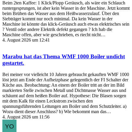
Beim 2ten Kaffee: 1 Klick/Plopp Geräusch, als wäre ein Schlauch
runtergesprungen, ist aber kein Wasser in der Maschine. Jetzt kommt
beim Brühen das Wasser aus dem Heißwasserzulauf. Über den
Siebträger kommt nur noch minimal. Da kein Wasser in der
Maschine ist könnte das klick-Geräusch auch etwas elektrisches sein
? Ventil oder andere Elektrik defekt gegangen ? Ich hab die
Maschine offen, aber wie geschrieben, es riecht nicht…
4. August 2026 um 12:41
Marabu
hat das Thema
WMF 1000 Boiler undicht
gestartet.
Bei meiner vor vielleicht 10 Jahren gebraucht gekauften WMF 1000
löst jetzt am Ende der Aufheizphase gelegentlich der FI Schalter der
Küche aus. Beobachtung: An einem der Boiler tritt an der im Bild
markierten Stelle zwischen Metall und Dichtmasse Wasser aus und
schäumt auf dem heißen Boiler auf. Hypothese: Die Blasen sorgen
mit dem Kalk für einen Leckstrom zwischen den
spannungsführenden Leitungen am Boiler und dem Schutzleiter. a)
Wozu dient dieser Anschluss? b) Wie bekommt man das…
4. August 2026 um 11:56