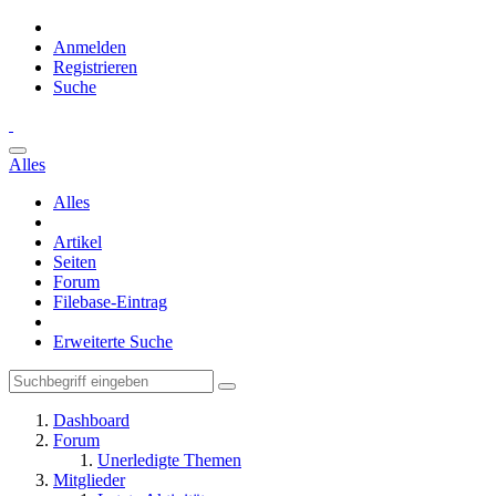
Anmelden
Registrieren
Suche
Alles
Alles
Artikel
Seiten
Forum
Filebase-Eintrag
Erweiterte Suche
Dashboard
Forum
Unerledigte Themen
Mitglieder