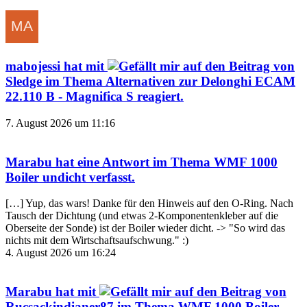
mabojessi
hat mit
auf den Beitrag von
Sledge
im Thema
Alternativen zur Delonghi ECAM
22.110 B - Magnifica S
reagiert.
7. August 2026 um 11:16
Marabu
hat eine Antwort im Thema
WMF 1000
Boiler undicht
verfasst.
[…] Yup, das wars! Danke für den Hinweis auf den O-Ring. Nach
Tausch der Dichtung (und etwas 2-Komponentenkleber auf die
Oberseite der Sonde) ist der Boiler wieder dicht. -> "So wird das
nichts mit dem Wirtschaftsaufschwung." :)
4. August 2026 um 16:24
Marabu
hat mit
auf den Beitrag von
Rucsackindianer87
im Thema
WMF 1000 Boiler