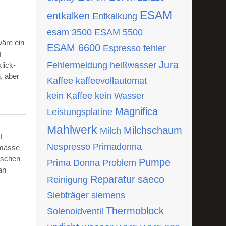
ESAM
entkalken
Entkalkung
esam 3500
ESAM 5500
wäre ein
ESAM 6600
Espresso
fehler
m
Jura
Fehlermeldung
heißwasser
lick-
, aber
Kaffee
kaffeevollautomat
kein Kaffee
kein Wasser
Magnifica
Leistungsplatine
Mahlwerk
Milchschaum
Milch
I
Nespresso
Primadonna
tmasse
ischen
Pumpe
Prima Donna
Problem
an
Reparatur
saeco
Reinigung
Siebträger
siemens
Thermoblock
Solenoidventil