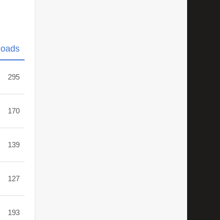
loads
295
170
139
127
193