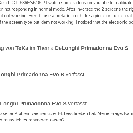
Bosch CTL636ES6/06 !! I watch some videos on youtube for calibrate
en not responding in normal mode. After inversed the 2 screens the ri
but not working even if i use a metallic touch like a piece or the central r
 the screen type but idem not working. I noticed that the electronic b
ag von
TeKa
im Thema
DeLonghi Primadonna Evo S
onghi Primadonna Evo S
verfasst.
Longhi Primadonna Evo S
verfasst.
selbe Problem wie Benutzer FL beschrieben hat. Meine Frage: Kann
er muss ich es reparieren lassen?