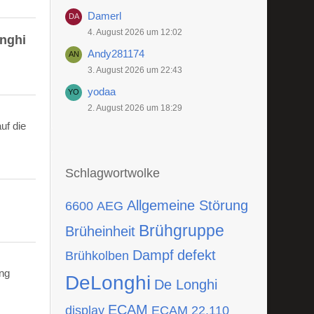
Damerl
4. August 2026 um 12:02
onghi
Andy281174
3. August 2026 um 22:43
yodaa
2. August 2026 um 18:29
uf die
Schlagwortwolke
Allgemeine Störung
6600
AEG
Brühgruppe
Brüheinheit
Dampf
defekt
Brühkolben
ing
DeLonghi
De Longhi
ECAM
display
ECAM 22.110