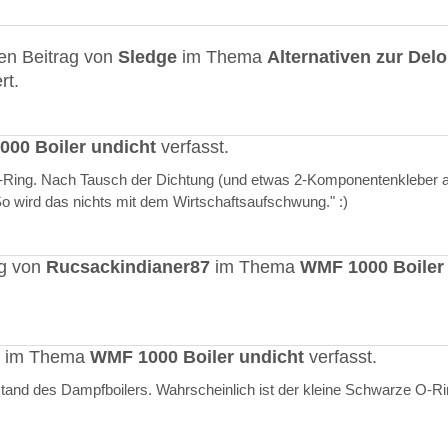
en Beitrag von
Sledge
im Thema
Alternativen zur Del
rt.
00 Boiler undicht
verfasst.
O-Ring. Nach Tausch der Dichtung (und etwas 2-Komponentenkleber a
"So wird das nichts mit dem Wirtschaftsaufschwung." :)
ag von
Rucsackindianer87
im Thema
WMF 1000 Boiler
rt im Thema
WMF 1000 Boiler undicht
verfasst.
stand des Dampfboilers. Wahrscheinlich ist der kleine Schwarze O-R