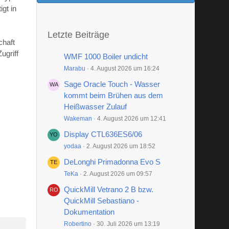
gt in
Letzte Beiträge
chaft
ugriff
WMF 1000 Boiler undicht
Marabu
4. August 2026 um 16:24
Sage Oracle Touch - Wasser
kommt beim Brühen aus dem
Heißwasser Zulauf
Wakeman
4. August 2026 um 12:41
Display CTL636ES6/06
yodaa
2. August 2026 um 18:52
DeLonghi Primadonna Evo S
TeKa
2. August 2026 um 09:57
QuickMill Vetrano 2 B bzw.
QuickMill Sebastiano -
Dokumentation
Robertino
30. Juli 2026 um 13:19