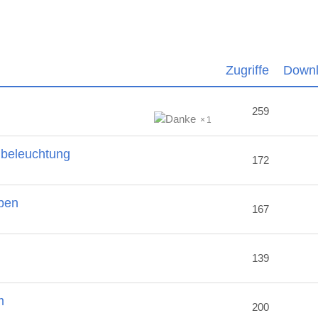
Zugriffe
Down
259
1
nbeleuchtung
172
ben
167
2
139
m
200