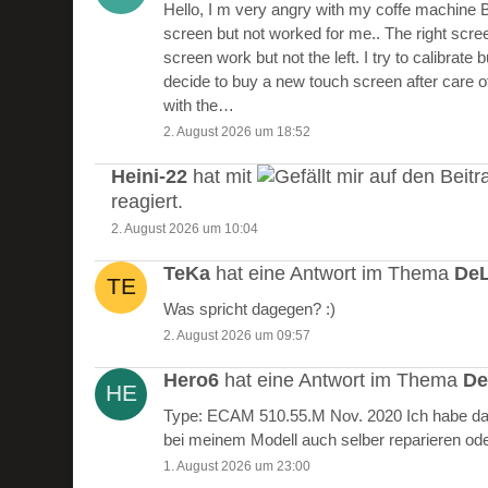
Hello, I m very angry with my coffe machine 
screen but not worked for me.. The right scre
screen work but not the left. I try to calibrate 
decide to buy a new touch screen after care of
with the…
2. August 2026 um 18:52
Heini-22
hat mit
auf den Beitr
reagiert.
2. August 2026 um 10:04
TeKa
hat eine Antwort im Thema
DeL
Was spricht dagegen? :)
2. August 2026 um 09:57
Hero6
hat eine Antwort im Thema
De
Type: ECAM 510.55.M Nov. 2020 Ich habe das
bei meinem Modell auch selber reparieren od
1. August 2026 um 23:00