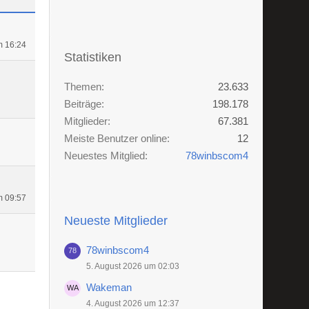
m 16:24
Statistiken
Themen
23.633
Beiträge
198.178
Mitglieder
67.381
Meiste Benutzer online
12
Neuestes Mitglied
78winbscom4
m 09:57
Neueste Mitglieder
78winbscom4
5. August 2026 um 02:03
Wakeman
4. August 2026 um 12:37