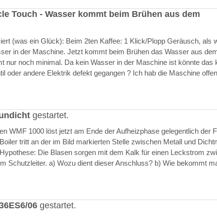
cle Touch - Wasser kommt beim Brühen aus dem
rt (was ein Glück): Beim 2ten Kaffee: 1 Klick/Plopp Geräusch, als 
asser in der Maschine. Jetzt kommt beim Brühen das Wasser aus de
 nur noch minimal. Da kein Wasser in der Maschine ist könnte das k
il oder andere Elektrik defekt gegangen ? Ich hab die Maschine offen
undicht
gestartet.
ften WMF 1000 löst jetzt am Ende der Aufheizphase gelegentlich der F
iler tritt an der im Bild markierten Stelle zwischen Metall und Dich
 Hypothese: Die Blasen sorgen mit dem Kalk für einen Leckstrom zw
m Schutzleiter. a) Wozu dient dieser Anschluss? b) Wie bekommt m
636ES6/06
gestartet.