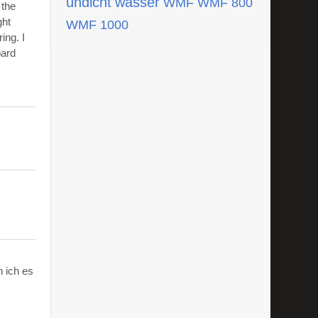
undicht
wasser
WMF
WMF 800
 the
ght
WMF 1000
ing. I
oard
 ich es