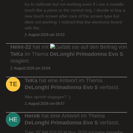
try to calibrate but not working even if i use a metallic
touch like a piece or the central ring. I decide to buy a
new touch screen after care of the screen type but
idem not working. I noticed that the electronic board
with the…
2. August 2026 um 18:52
Heini-22
hat mit
auf den Beitrag von
TeKa
im Thema
DeLonghi Primadonna Evo S
reagiert.
2. August 2026 um 10:04
TeKa
hat eine Antwort im Thema
DeLonghi Primadonna Evo S
verfasst.
Was spricht dagegen? :)
2. August 2026 um 09:57
Hero6
hat eine Antwort im Thema
DeLonghi Primadonna Evo S
verfasst.
Type: ECAM 510.55.M Nov. 2020 Ich habe dasselbe