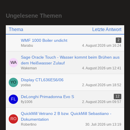
Ungelesene Themen
Thema
Letzte Antwort
WMF 1000 Boiler undicht
2
Marabu
4. August 2026 um 16:24
Sage Oracle Touch - Wasser kommt beim Brühen aus
dem Heißwasser Zulauf
Wakeman
4. August 2026 um 12:41
Display CTL636ES6/06
yodaa
2. August 2026 um 18:52
DeLonghi Primadonna Evo S
12
fly1006
2. August 2026 um 09:57
QuickMill Vetrano 2 B bzw. QuickMill Sebastiano -
Dokumentation
Robertino
30. Juli 2026 um 13:19