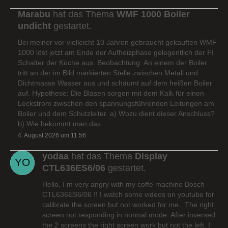
Marabu
hat das Thema
WMF 1000 Boiler
undicht
gestartet.
Bei meiner vor vielleicht 10 Jahren gebraucht gekauften WMF
1000 löst jetzt am Ende der Aufheizphase gelegentlich der FI
Schalter der Küche aus. Beobachtung: An einem der Boiler
tritt an der im Bild markierten Stelle zwischen Metall und
Dichtmasse Wasser aus und schäumt auf dem heißen Boiler
auf. Hypothese: Die Blasen sorgen mit dem Kalk für einen
Leckstrom zwischen den spannungsführenden Leitungen am
Boiler und dem Schutzleiter. a) Wozu dient dieser Anschluss?
b) Wie bekommt man das…
4. August 2026 um 11:56
yodaa
hat das Thema
Display
CTL636ES6/06
gestartet.
Hello, I m very angry with my coffe machine Bosch
CTL636ES6/06 !! I watch some videos on youtube for
calibrate the screen but not worked for me.. The right
screen not responding in normal mode. After inversed
the 2 screens the right screen work but not the left. I