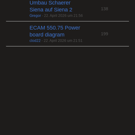
Umbau Schaerer
138
Siena auf Siena 2
Gregor
-
22. April 2026 um 21:56
ECAM 550.75 Power
199
board diagram
clod22
-
22. April 2026 um 21:51