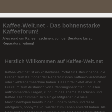
Kaffee-Welt.net - Das bohnenstarke
Kaffeeforum!
Alles rund um Kaffeemaschinen, von der Beratung bis zur
Reparaturanleitung!
Herzlich Willkommen auf Kaffee-Welt.net
Kaffee-Welt.net ist ein kostenloses Portal für Hilfesuchende, die
Fragen zum Kauf oder der Reparatur ihres Kaffeevollautomaten
oder Siebträgermaschine haben. Das Portal bietet aber auch
Freiraum zum Austausch von Erfahrungsberichten und allen
aufkommenden Fragen, rund um das Thema Maschinen und
Kaffee. Hier tummeln sich einige Mitglieder, die viele
Maschinentypen bereits in den Fingern hatten und diese
erfolgreich, hobbymäßig, wieder zum Leben erweckt haben. Als