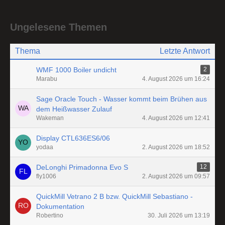
Ungelesene Themen
Thema
Letzte Antwort
WMF 1000 Boiler undicht
2
Marabu
4. August 2026 um 16:24
Sage Oracle Touch - Wasser kommt beim Brühen aus
dem Heißwasser Zulauf
Wakeman
4. August 2026 um 12:41
Display CTL636ES6/06
yodaa
2. August 2026 um 18:52
DeLonghi Primadonna Evo S
12
fly1006
2. August 2026 um 09:57
QuickMill Vetrano 2 B bzw. QuickMill Sebastiano -
Dokumentation
Robertino
30. Juli 2026 um 13:19