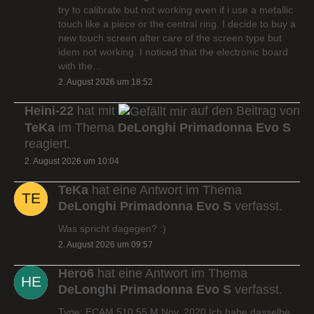
try to calibrate but not working even if i use a metallic
touch like a piece or the central ring. I decide to buy a
new touch screen after care of the screen type but
idem not working. I noticed that the electronic board
with the…
2. August 2026 um 18:52
Heini-22
hat mit
auf den Beitrag von
TeKa
im Thema
DeLonghi Primadonna Evo S
reagiert.
2. August 2026 um 10:04
TeKa
hat eine Antwort im Thema
DeLonghi Primadonna Evo S
verfasst.
Was spricht dagegen? :)
2. August 2026 um 09:57
Hero6
hat eine Antwort im Thema
DeLonghi Primadonna Evo S
verfasst.
Type: ECAM 510.55.M Nov. 2020 Ich habe dasselbe