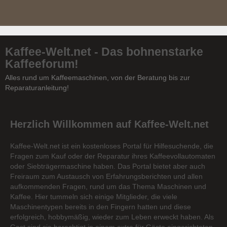
Kaffee-Welt.net - Das bohnenstarke
Kaffeeforum!
Alles rund um Kaffeemaschinen, von der Beratung bis zur
Reparaturanleitung!
Herzlich Willkommen auf Kaffee-Welt.net
Kaffee-Welt.net ist ein kostenloses Portal für Hilfesuchende, die
Fragen zum Kauf oder der Reparatur ihres Kaffeevollautomaten
oder Siebträgermaschine haben. Das Portal bietet aber auch
Freiraum zum Austausch von Erfahrungsberichten und allen
aufkommenden Fragen, rund um das Thema Maschinen und
Kaffee. Hier tummeln sich einige Mitglieder, die viele
Maschinentypen bereits in den Fingern hatten und diese
erfolgreich, hobbymäßig, wieder zum Leben erweckt haben. Als