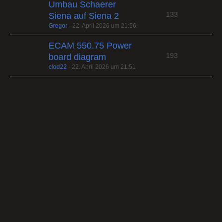
Umbau Schaerer
133
Siena auf Siena 2
Gregor
-
22. April 2026 um 21:56
ECAM 550.75 Power
193
board diagram
clod22
-
22. April 2026 um 21:51