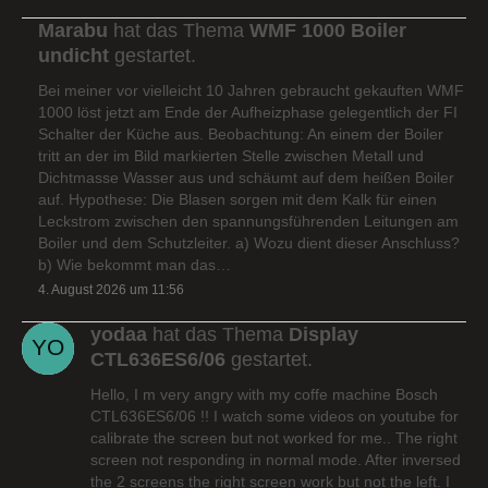
Marabu
hat das Thema
WMF 1000 Boiler
undicht
gestartet.
Bei meiner vor vielleicht 10 Jahren gebraucht gekauften WMF
1000 löst jetzt am Ende der Aufheizphase gelegentlich der FI
Schalter der Küche aus. Beobachtung: An einem der Boiler
tritt an der im Bild markierten Stelle zwischen Metall und
Dichtmasse Wasser aus und schäumt auf dem heißen Boiler
auf. Hypothese: Die Blasen sorgen mit dem Kalk für einen
Leckstrom zwischen den spannungsführenden Leitungen am
Boiler und dem Schutzleiter. a) Wozu dient dieser Anschluss?
b) Wie bekommt man das…
4. August 2026 um 11:56
yodaa
hat das Thema
Display
CTL636ES6/06
gestartet.
Hello, I m very angry with my coffe machine Bosch
CTL636ES6/06 !! I watch some videos on youtube for
calibrate the screen but not worked for me.. The right
screen not responding in normal mode. After inversed
the 2 screens the right screen work but not the left. I