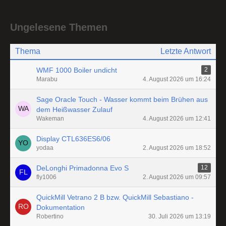
Ungelesene Themen
Thema
Letzte Antwort
WMF 1000 Boiler undicht
2
Marabu
4. August 2026 um 16:24
Sage Oracle Touch - Wasser kommt beim Brühen aus
dem Heißwasser Zulauf
Wakeman
4. August 2026 um 12:41
Display CTL636ES6/06
yodaa
2. August 2026 um 18:52
DeLonghi Primadonna Evo S
12
fly1006
2. August 2026 um 09:57
QuickMill Vetrano 2 B bzw. QuickMill Sebastiano -
Dokumentation
Robertino
30. Juli 2026 um 13:19