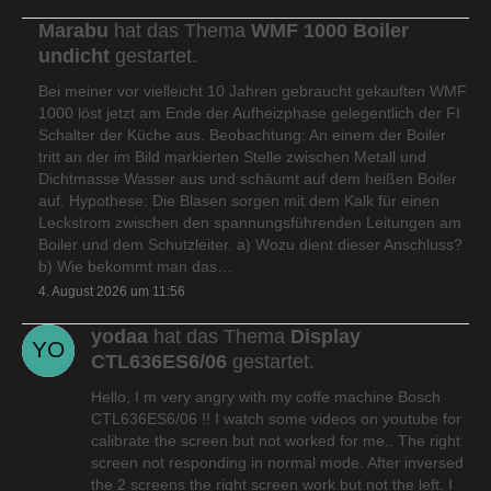
Marabu
hat das Thema
WMF 1000 Boiler
undicht
gestartet.
Bei meiner vor vielleicht 10 Jahren gebraucht gekauften WMF
1000 löst jetzt am Ende der Aufheizphase gelegentlich der FI
Schalter der Küche aus. Beobachtung: An einem der Boiler
tritt an der im Bild markierten Stelle zwischen Metall und
Dichtmasse Wasser aus und schäumt auf dem heißen Boiler
auf. Hypothese: Die Blasen sorgen mit dem Kalk für einen
Leckstrom zwischen den spannungsführenden Leitungen am
Boiler und dem Schutzleiter. a) Wozu dient dieser Anschluss?
b) Wie bekommt man das…
4. August 2026 um 11:56
yodaa
hat das Thema
Display
CTL636ES6/06
gestartet.
Hello, I m very angry with my coffe machine Bosch
CTL636ES6/06 !! I watch some videos on youtube for
calibrate the screen but not worked for me.. The right
screen not responding in normal mode. After inversed
the 2 screens the right screen work but not the left. I