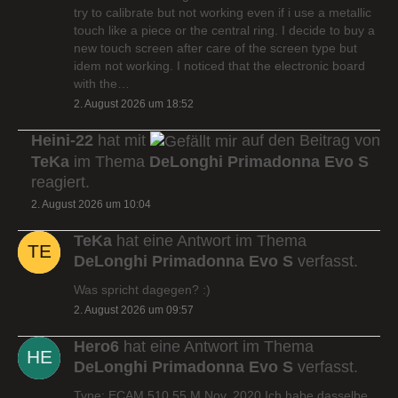
try to calibrate but not working even if i use a metallic
touch like a piece or the central ring. I decide to buy a
new touch screen after care of the screen type but
idem not working. I noticed that the electronic board
with the…
2. August 2026 um 18:52
Heini-22
hat mit
auf den Beitrag von
TeKa
im Thema
DeLonghi Primadonna Evo S
reagiert.
2. August 2026 um 10:04
TeKa
hat eine Antwort im Thema
DeLonghi Primadonna Evo S
verfasst.
Was spricht dagegen? :)
2. August 2026 um 09:57
Hero6
hat eine Antwort im Thema
DeLonghi Primadonna Evo S
verfasst.
Type: ECAM 510.55.M Nov. 2020 Ich habe dasselbe