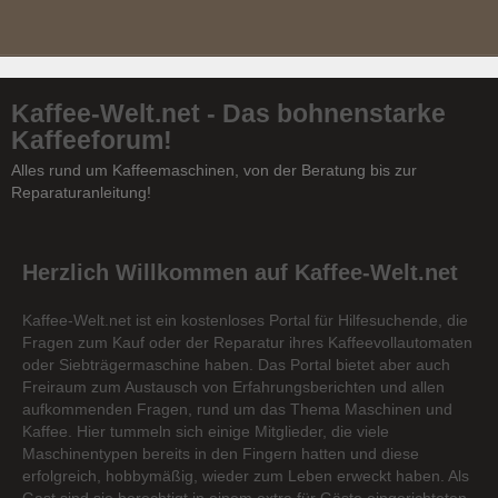
Kaffee-Welt.net - Das bohnenstarke
Kaffeeforum!
Alles rund um Kaffeemaschinen, von der Beratung bis zur
Reparaturanleitung!
Herzlich Willkommen auf Kaffee-Welt.net
Kaffee-Welt.net ist ein kostenloses Portal für Hilfesuchende, die
Fragen zum Kauf oder der Reparatur ihres Kaffeevollautomaten
oder Siebträgermaschine haben. Das Portal bietet aber auch
Freiraum zum Austausch von Erfahrungsberichten und allen
aufkommenden Fragen, rund um das Thema Maschinen und
Kaffee. Hier tummeln sich einige Mitglieder, die viele
Maschinentypen bereits in den Fingern hatten und diese
erfolgreich, hobbymäßig, wieder zum Leben erweckt haben. Als