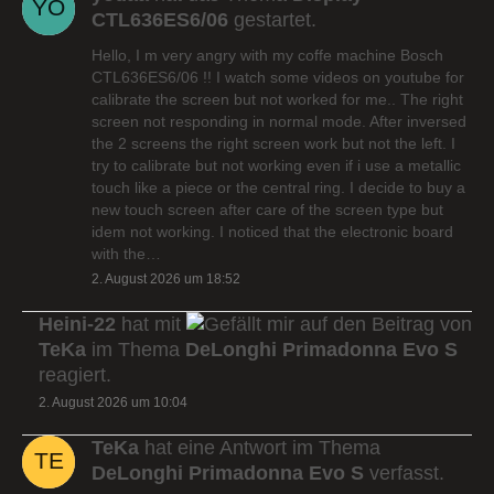
CTL636ES6/06
gestartet.
Hello, I m very angry with my coffe machine Bosch
CTL636ES6/06 !! I watch some videos on youtube for
calibrate the screen but not worked for me.. The right
screen not responding in normal mode. After inversed
the 2 screens the right screen work but not the left. I
try to calibrate but not working even if i use a metallic
touch like a piece or the central ring. I decide to buy a
new touch screen after care of the screen type but
idem not working. I noticed that the electronic board
with the…
2. August 2026 um 18:52
Heini-22
hat mit
auf den Beitrag von
TeKa
im Thema
DeLonghi Primadonna Evo S
reagiert.
2. August 2026 um 10:04
TeKa
hat eine Antwort im Thema
DeLonghi Primadonna Evo S
verfasst.