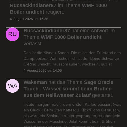
Rucsackindianer87
im Thema
WMF 1000
Boiler undicht
reagiert.
4. August 2026 um 15:38
Rucsackindianer87
hat eine Antwort im
Thema
WMF 1000 Boiler undicht
verfasst.
Das ist die Niveau-Sonde. Die misst den Füllstand des
Dampfboilers. Wahrscheinlich ist der kleine Schwarze
O-Ring undicht. rausschrauben, wechseln, gut ist
4. August 2026 um 14:06
Wakeman
hat das Thema
Sage Oracle
Touch - Wasser kommt beim Brühen
aus dem Heißwasser Zulauf
gestartet.
Heute morgen -nach- dem ersten Kaffee passiert (was
ein Glück): Beim 2ten Kaffee: 1 Klick/Plopp Geräusch,
als wäre ein Schlauch runtergesprungen, ist aber kein
Wasser in der Maschine. Jetzt kommt beim Brühen
das Wasser aus dem Heißwasserzulauf. Über den