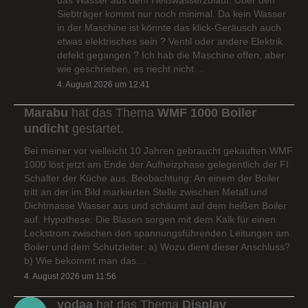
Siebträger kommt nur noch minimal. Da kein Wasser
in der Maschine ist könnte das klick-Geräusch auch
etwas elektrisches sein ? Ventil oder andere Elektrik
defekt gegangen ? Ich hab die Maschine offen, aber
wie geschrieben, es riecht nicht…
4. August 2026 um 12:41
Marabu
hat das Thema
WMF 1000 Boiler
undicht
gestartet.
Bei meiner vor vielleicht 10 Jahren gebraucht gekauften WMF
1000 löst jetzt am Ende der Aufheizphase gelegentlich der FI
Schalter der Küche aus. Beobachtung: An einem der Boiler
tritt an der im Bild markierten Stelle zwischen Metall und
Dichtmasse Wasser aus und schäumt auf dem heißen Boiler
auf. Hypothese: Die Blasen sorgen mit dem Kalk für einen
Leckstrom zwischen den spannungsführenden Leitungen am
Boiler und dem Schutzleiter. a) Wozu dient dieser Anschluss?
b) Wie bekommt man das…
4. August 2026 um 11:56
yodaa
hat das Thema
Display