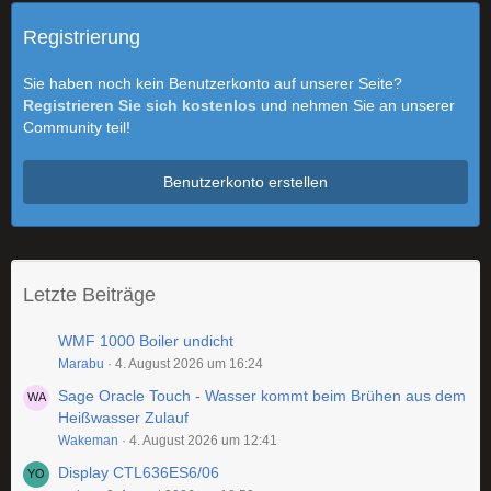
Registrierung
Sie haben noch kein Benutzerkonto auf unserer Seite?
Registrieren Sie sich kostenlos
und nehmen Sie an unserer
Community teil!
Benutzerkonto erstellen
Letzte Beiträge
WMF 1000 Boiler undicht
Marabu
4. August 2026 um 16:24
Sage Oracle Touch - Wasser kommt beim Brühen aus dem
Heißwasser Zulauf
Wakeman
4. August 2026 um 12:41
Display CTL636ES6/06