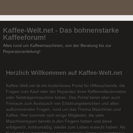
Kaffee-Welt.net - Das bohnenstarke
Kaffeeforum!
Alles rund um Kaffeemaschinen, von der Beratung bis zur
Reparaturanleitung!
Herzlich Willkommen auf Kaffee-Welt.net
Kaffee-Welt.net ist ein kostenloses Portal für Hilfesuchende, die
Fragen zum Kauf oder der Reparatur ihres Kaffeevollautomaten
oder Siebträgermaschine haben. Das Portal bietet aber auch
Freiraum zum Austausch von Erfahrungsberichten und allen
aufkommenden Fragen, rund um das Thema Maschinen und
Kaffee. Hier tummeln sich einige Mitglieder, die viele
Maschinentypen bereits in den Fingern hatten und diese
erfolgreich, hobbymäßig, wieder zum Leben erweckt haben. Als