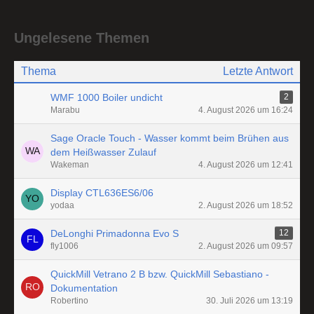
Ungelesene Themen
Thema
Letzte Antwort
WMF 1000 Boiler undicht
2
Marabu
4. August 2026 um 16:24
Sage Oracle Touch - Wasser kommt beim Brühen aus
dem Heißwasser Zulauf
Wakeman
4. August 2026 um 12:41
Display CTL636ES6/06
yodaa
2. August 2026 um 18:52
DeLonghi Primadonna Evo S
12
fly1006
2. August 2026 um 09:57
QuickMill Vetrano 2 B bzw. QuickMill Sebastiano -
Dokumentation
Robertino
30. Juli 2026 um 13:19