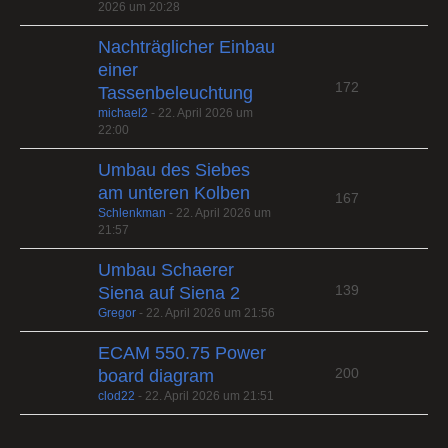
2026 um 20:28
Nachträglicher Einbau
einer
172
Tassenbeleuchtung
michael2
-
22. April 2026 um
22:00
Umbau des Siebes
am unteren Kolben
167
Schlenkman
-
22. April 2026 um
21:57
Umbau Schaerer
139
Siena auf Siena 2
Gregor
-
22. April 2026 um 21:56
ECAM 550.75 Power
200
board diagram
clod22
-
22. April 2026 um 21:51