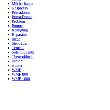
Milchschaum
Nespresso
Primadonna
Prima Donna
Problem
Pumpe
Reinigung
Reparatur
saeco
Siebträger
siemens
Solenoidventil
Thermoblock
undicht
wasser
WMF
WMF 800
WMF 1000