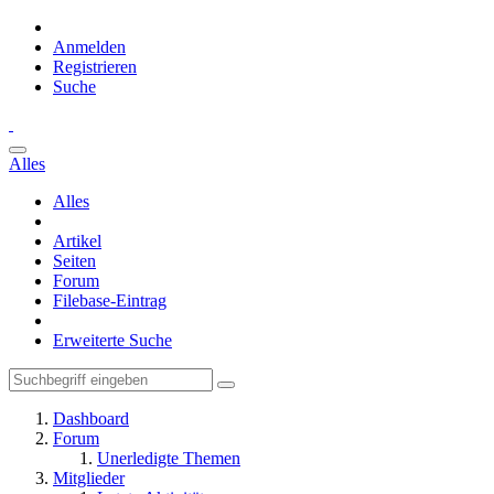
Anmelden
Registrieren
Suche
Alles
Alles
Artikel
Seiten
Forum
Filebase-Eintrag
Erweiterte Suche
Dashboard
Forum
Unerledigte Themen
Mitglieder