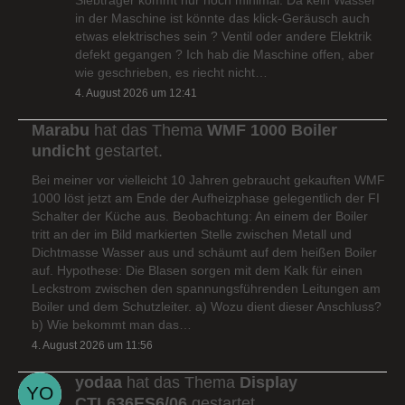
in der Maschine ist könnte das klick-Geräusch auch
etwas elektrisches sein ? Ventil oder andere Elektrik
defekt gegangen ? Ich hab die Maschine offen, aber
wie geschrieben, es riecht nicht…
4. August 2026 um 12:41
Marabu
hat das Thema
WMF 1000 Boiler
undicht
gestartet.
Bei meiner vor vielleicht 10 Jahren gebraucht gekauften WMF
1000 löst jetzt am Ende der Aufheizphase gelegentlich der FI
Schalter der Küche aus. Beobachtung: An einem der Boiler
tritt an der im Bild markierten Stelle zwischen Metall und
Dichtmasse Wasser aus und schäumt auf dem heißen Boiler
auf. Hypothese: Die Blasen sorgen mit dem Kalk für einen
Leckstrom zwischen den spannungsführenden Leitungen am
Boiler und dem Schutzleiter. a) Wozu dient dieser Anschluss?
b) Wie bekommt man das…
4. August 2026 um 11:56
yodaa
hat das Thema
Display
CTL636ES6/06
gestartet.