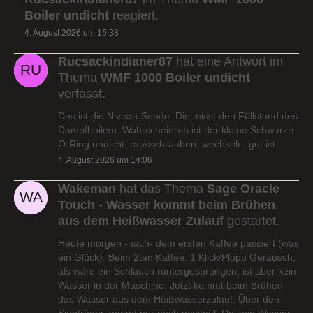
Boiler undicht
reagiert.
4. August 2026 um 15:38
Rucsackindianer87
hat eine Antwort im
Thema
WMF 1000 Boiler undicht
verfasst.
Das ist die Niveau-Sonde. Die misst den Füllstand des
Dampfboilers. Wahrscheinlich ist der kleine Schwarze
O-Ring undicht. rausschrauben, wechseln, gut ist
4. August 2026 um 14:06
Wakeman
hat das Thema
Sage Oracle
Touch - Wasser kommt beim Brühen
aus dem Heißwasser Zulauf
gestartet.
Heute morgen -nach- dem ersten Kaffee passiert (was
ein Glück): Beim 2ten Kaffee: 1 Klick/Plopp Geräusch,
als wäre ein Schlauch runtergesprungen, ist aber kein
Wasser in der Maschine. Jetzt kommt beim Brühen
das Wasser aus dem Heißwasserzulauf. Über den
Siebträger kommt nur noch minimal. Da kein Wasser