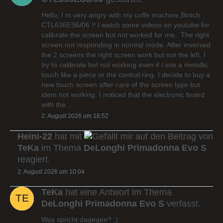
Hello, I m very angry with my coffe machine Bosch
CTL636ES6/06 !! I watch some videos on youtube for
calibrate the screen but not worked for me.. The right
screen not responding in normal mode. After inversed
the 2 screens the right screen work but not the left. I
try to calibrate but not working even if i use a metallic
touch like a piece or the central ring. I decide to buy a
new touch screen after care of the screen type but
idem not working. I noticed that the electronic board
with the…
2. August 2026 um 18:52
Heini-22
hat mit
auf den Beitrag von
TeKa
im Thema
DeLonghi Primadonna Evo S
reagiert.
2. August 2026 um 10:04
TeKa
hat eine Antwort im Thema
DeLonghi Primadonna Evo S
verfasst.
Was spricht dagegen? :)