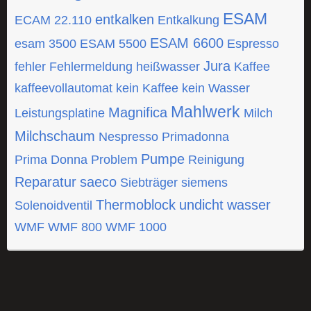
ESAM
entkalken
ECAM 22.110
Entkalkung
ESAM 6600
esam 3500
ESAM 5500
Espresso
Jura
fehler
Fehlermeldung
heißwasser
Kaffee
kaffeevollautomat
kein Kaffee
kein Wasser
Mahlwerk
Magnifica
Leistungsplatine
Milch
Milchschaum
Nespresso
Primadonna
Pumpe
Prima Donna
Problem
Reinigung
Reparatur
saeco
Siebträger
siemens
Thermoblock
undicht
wasser
Solenoidventil
WMF
WMF 800
WMF 1000