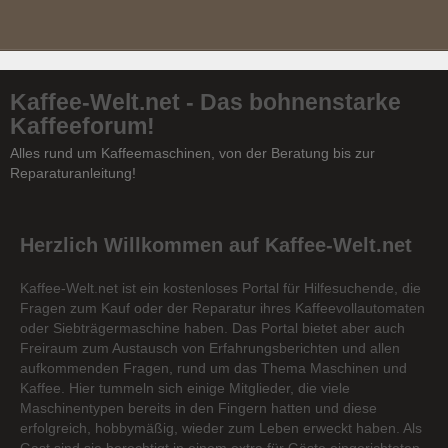
Kaffee-Welt.net - Das bohnenstarke
Kaffeeforum!
Alles rund um Kaffeemaschinen, von der Beratung bis zur
Reparaturanleitung!
Herzlich Willkommen auf Kaffee-Welt.net
Kaffee-Welt.net ist ein kostenloses Portal für Hilfesuchende, die
Fragen zum Kauf oder der Reparatur ihres Kaffeevollautomaten
oder Siebträgermaschine haben. Das Portal bietet aber auch
Freiraum zum Austausch von Erfahrungsberichten und allen
aufkommenden Fragen, rund um das Thema Maschinen und
Kaffee. Hier tummeln sich einige Mitglieder, die viele
Maschinentypen bereits in den Fingern hatten und diese
erfolgreich, hobbymäßig, wieder zum Leben erweckt haben. Als