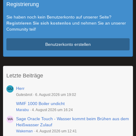
Registrierung
Sie haben noch kein Benutzerkonto auf unserer Seite?
Registrieren Sie sich kostenlos
und nehmen Sie an unserer
Community teil!
Benutzerkonto erstellen
Letzte Beiträge
Herr
Gutesbrot
6. August 2026 um 19:02
WMF 1000 Boiler undicht
Marabu
4. August 2026 um 16:24
Sage Oracle Touch - Wasser kommt beim Brühen aus dem
Heißwasser Zulauf
Wakeman
4. August 2026 um 12:41