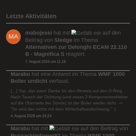
Letzte Aktivitäten
mabojessi
hat mit
auf den
Beitrag von
Sledge
im Thema
Alternativen zur Delonghi ECAM 22.110
B - Magnifica S
reagiert.
7. August 2026 um 11:16
Marabu
hat eine Antwort im Thema
WMF 1000
Boiler undicht
verfasst.
[…] Yup, das wars! Danke für den Hinweis auf den O-Ring.
Nach Tausch der Dichtung (und etwas 2-Komponentenkleber
auf die Oberseite der Sonde) ist der Boiler wieder dicht. ->
"So wird das nichts mit dem Wirtschaftsaufschwung." :)
4. August 2026 um 16:24
Marabu
hat mit
auf den Beitrag von
Rucsackindianer87
im Thema
WMF 1000