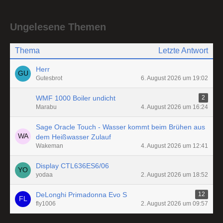
Ungelesene Themen
Thema
Letzte Antwort
Herr
Gutesbrot
6. August 2026 um 19:02
WMF 1000 Boiler undicht
2
Marabu
4. August 2026 um 16:24
Sage Oracle Touch - Wasser kommt beim Brühen aus
dem Heißwasser Zulauf
Wakeman
4. August 2026 um 12:41
Display CTL636ES6/06
yodaa
2. August 2026 um 18:52
DeLonghi Primadonna Evo S
12
fly1006
2. August 2026 um 09:57