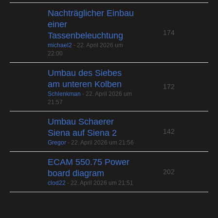
Nachträglicher Einbau
einer
174
Tassenbeleuchtung
michael2
-
22. April 2026 um
22:00
Umbau des Siebes
am unteren Kolben
172
Schlenkman
-
22. April 2026 um
21:57
Umbau Schaerer
142
Siena auf Siena 2
Gregor
-
22. April 2026 um 21:56
ECAM 550.75 Power
202
board diagram
clod22
-
22. April 2026 um 21:51