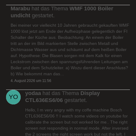
Marabu
hat das Thema
WMF 1000 Boiler
undicht
gestartet.
Bei meiner vor vielleicht 10 Jahren gebraucht gekauften WMF
1000 löst jetzt am Ende der Aufheizphase gelegentlich der FI
Schalter der Küche aus. Beobachtung: An einem der Boiler
tritt an der im Bild markierten Stelle zwischen Metall und
Dichtmasse Wasser aus und schäumt auf dem heißen Boiler
auf. Hypothese: Die Blasen sorgen mit dem Kalk für einen
Leckstrom zwischen den spannungsführenden Leitungen am
Boiler und dem Schutzleiter. a) Wozu dient dieser Anschluss?
b) Wie bekommt man das…
4. August 2026 um 11:56
yodaa
hat das Thema
Display
CTL636ES6/06
gestartet.
Hello, I m very angry with my coffe machine Bosch
CTL636ES6/06 !! I watch some videos on youtube for
calibrate the screen but not worked for me.. The right
screen not responding in normal mode. After inversed
the 2 screens the right screen work but not the left. I