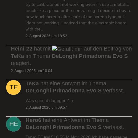
try to calibrate but not working even if i use a metallic
touch like a piece or the central ring. I decide to buy a
new touch screen after care of the screen type but
idem not working. I noticed that the electronic board
with the…
2. August 2026 um 18:52
Heini-22
hat mit
auf den Beitrag von
TeKa
im Thema
DeLonghi Primadonna Evo S
reagiert.
2. August 2026 um 10:04
TeKa
hat eine Antwort im Thema
DeLonghi Primadonna Evo S
verfasst.
Was spricht dagegen? :)
2. August 2026 um 09:57
Hero6
hat eine Antwort im Thema
DeLonghi Primadonna Evo S
verfasst.
Type: ECAM 510.55.M Nov. 2020 Ich habe dasselbe