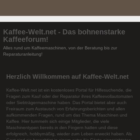
Kaffee-Welt.net - Das bohnenstarke
Kaffeeforum!
Alles rund um Kaffeemaschinen, von der Beratung bis zur
Reparaturanleitung!
Herzlich Willkommen auf Kaffee-Welt.net
Kaffee-Welt.net ist ein kostenloses Portal für Hilfesuchende, die
Fragen zum Kauf oder der Reparatur ihres Kaffeevollautomaten
oder Siebträgermaschine haben. Das Portal bietet aber auch
Freiraum zum Austausch von Erfahrungsberichten und allen
aufkommenden Fragen, rund um das Thema Maschinen und
Kaffee. Hier tummeln sich einige Mitglieder, die viele
Maschinentypen bereits in den Fingern hatten und diese
erfolgreich, hobbymäßig, wieder zum Leben erweckt haben. Als