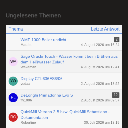
Ungelesene Themen
Thema
Letzte Antwort
WMF 1000 Boiler undicht
2
Marabu
4. August 2026 um 16:24
Sage Oracle Touch - Wasser kommt beim Brühen aus
dem Heißwasser Zulauf
Wakeman
4. August 2026 um 12:41
Display CTL636ES6/06
yodaa
2. August 2026 um 18:52
DeLonghi Primadonna Evo S
12
fly1006
2. August 2026 um 09:57
QuickMill Vetrano 2 B bzw. QuickMill Sebastiano -
Dokumentation
Robertino
30. Juli 2026 um 13:19