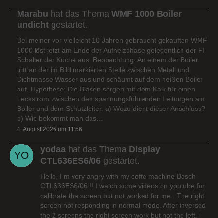
Marabu
hat das Thema
WMF 1000 Boiler
undicht
gestartet.
Bei meiner vor vielleicht 10 Jahren gebraucht gekauften WMF
1000 löst jetzt am Ende der Aufheizphase gelegentlich der FI
Schalter der Küche aus. Beobachtung: An einem der Boiler
tritt an der im Bild markierten Stelle zwischen Metall und
Dichtmasse Wasser aus und schäumt auf dem heißen Boiler
auf. Hypothese: Die Blasen sorgen mit dem Kalk für einen
Leckstrom zwischen den spannungsführenden Leitungen am
Boiler und dem Schutzleiter. a) Wozu dient dieser Anschluss?
b) Wie bekommt man das…
4. August 2026 um 11:56
yodaa
hat das Thema
Display
CTL636ES6/06
gestartet.
Hello, I m very angry with my coffe machine Bosch
CTL636ES6/06 !! I watch some videos on youtube for
calibrate the screen but not worked for me.. The right
screen not responding in normal mode. After inversed
the 2 screens the right screen work but not the left. I