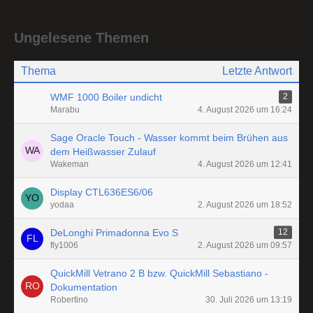
Ungelesene Themen
Thema
Letzte Antwort
WMF 1000 Boiler undicht
2
Marabu
4. August 2026 um 16:24
Sage Oracle Touch - Wasser kommt beim Brühen aus
dem Heißwasser Zulauf
Wakeman
4. August 2026 um 12:41
Display CTL636ES6/06
yodaa
2. August 2026 um 18:52
DeLonghi Primadonna Evo S
12
fly1006
2. August 2026 um 09:57
QuickMill Vetrano 2 B bzw. QuickMill Sebastiano -
Dokumentation
Robertino
30. Juli 2026 um 13:19