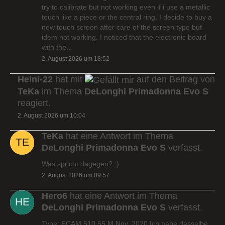
try to calibrate but not working even if i use a metallic
touch like a piece or the central ring. I decide to buy a
new touch screen after care of the screen type but
idem not working. I noticed that the electronic board
with the…
2. August 2026 um 18:52
Heini-22
hat mit
auf den Beitrag von
TeKa
im Thema
DeLonghi Primadonna Evo S
reagiert.
2. August 2026 um 10:04
TeKa
hat eine Antwort im Thema
DeLonghi Primadonna Evo S
verfasst.
Was spricht dagegen? :)
2. August 2026 um 09:57
Hero6
hat eine Antwort im Thema
DeLonghi Primadonna Evo S
verfasst.
Type: ECAM 510.55.M Nov. 2020 Ich habe dasselbe