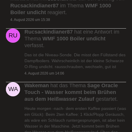
Rucsackindianer87
im Thema
WMF 1000
Boiler undicht
reagiert.
4. August 2026 um 15:38
Rucsackindianer87
hat eine Antwort im
Thema
WMF 1000 Boiler undicht
verfasst.
Das ist die Niveau-Sonde. Die misst den Füllstand des
Dampfboilers. Wahrscheinlich ist der kleine Schwarze
O-Ring undicht. rausschrauben, wechseln, gut ist
4. August 2026 um 14:06
Wakeman
hat das Thema
Sage Oracle
Touch - Wasser kommt beim Brühen
aus dem Heißwasser Zulauf
gestartet.
Heute morgen -nach- dem ersten Kaffee passiert (was
ein Glück): Beim 2ten Kaffee: 1 Klick/Plopp Geräusch,
als wäre ein Schlauch runtergesprungen, ist aber kein
Wasser in der Maschine. Jetzt kommt beim Brühen
das Wasser aus dem Heißwasserzulauf. Über den