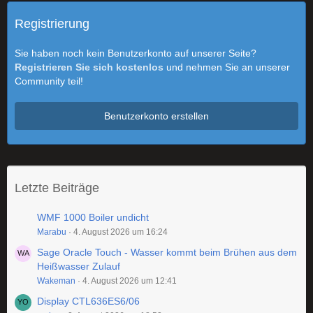
Registrierung
Sie haben noch kein Benutzerkonto auf unserer Seite?
Registrieren Sie sich kostenlos
und nehmen Sie an unserer
Community teil!
Benutzerkonto erstellen
Letzte Beiträge
WMF 1000 Boiler undicht
Marabu
4. August 2026 um 16:24
Sage Oracle Touch - Wasser kommt beim Brühen aus dem
Heißwasser Zulauf
Wakeman
4. August 2026 um 12:41
Display CTL636ES6/06