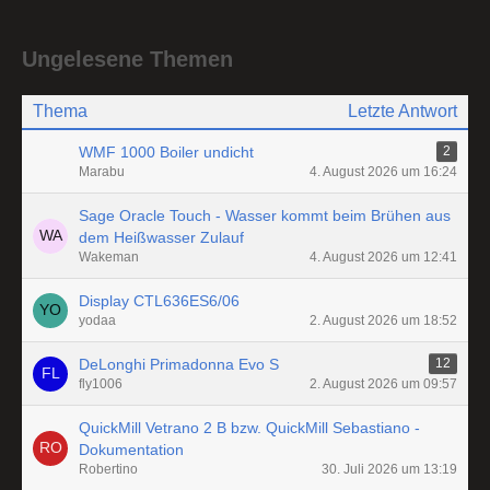
Ungelesene Themen
Thema
Letzte Antwort
WMF 1000 Boiler undicht
2
Marabu
4. August 2026 um 16:24
Sage Oracle Touch - Wasser kommt beim Brühen aus
dem Heißwasser Zulauf
Wakeman
4. August 2026 um 12:41
Display CTL636ES6/06
yodaa
2. August 2026 um 18:52
DeLonghi Primadonna Evo S
12
fly1006
2. August 2026 um 09:57
QuickMill Vetrano 2 B bzw. QuickMill Sebastiano -
Dokumentation
Robertino
30. Juli 2026 um 13:19