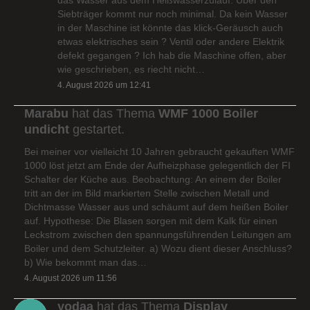
Siebträger kommt nur noch minimal. Da kein Wasser
in der Maschine ist könnte das klick-Geräusch auch
etwas elektrisches sein ? Ventil oder andere Elektrik
defekt gegangen ? Ich hab die Maschine offen, aber
wie geschrieben, es riecht nicht…
4. August 2026 um 12:41
Marabu
hat das Thema
WMF 1000 Boiler
undicht
gestartet.
Bei meiner vor vielleicht 10 Jahren gebraucht gekauften WMF
1000 löst jetzt am Ende der Aufheizphase gelegentlich der FI
Schalter der Küche aus. Beobachtung: An einem der Boiler
tritt an der im Bild markierten Stelle zwischen Metall und
Dichtmasse Wasser aus und schäumt auf dem heißen Boiler
auf. Hypothese: Die Blasen sorgen mit dem Kalk für einen
Leckstrom zwischen den spannungsführenden Leitungen am
Boiler und dem Schutzleiter. a) Wozu dient dieser Anschluss?
b) Wie bekommt man das…
4. August 2026 um 11:56
yodaa
hat das Thema
Display