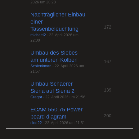
2026 um 20:28
Nachträglicher Einbau
einer
172
Tassenbeleuchtung
michael2
-
22. April 2026 um
22:00
Umbau des Siebes
am unteren Kolben
167
Schlenkman
-
22. April 2026 um
21:57
Umbau Schaerer
139
Siena auf Siena 2
Gregor
-
22. April 2026 um 21:56
ECAM 550.75 Power
200
board diagram
clod22
-
22. April 2026 um 21:51