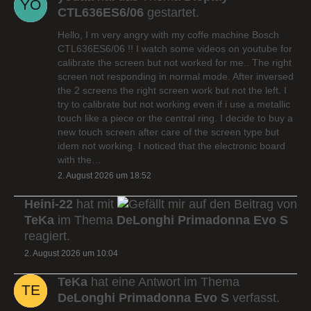
CTL636ES6/06
gestartet.
Hello, I m very angry with my coffe machine Bosch
CTL636ES6/06 !! I watch some videos on youtube for
calibrate the screen but not worked for me.. The right
screen not responding in normal mode. After inversed
the 2 screens the right screen work but not the left. I
try to calibrate but not working even if i use a metallic
touch like a piece or the central ring. I decide to buy a
new touch screen after care of the screen type but
idem not working. I noticed that the electronic board
with the…
2. August 2026 um 18:52
Heini-22
hat mit
auf den Beitrag von
TeKa
im Thema
DeLonghi Primadonna Evo S
reagiert.
2. August 2026 um 10:04
TeKa
hat eine Antwort im Thema
DeLonghi Primadonna Evo S
verfasst.