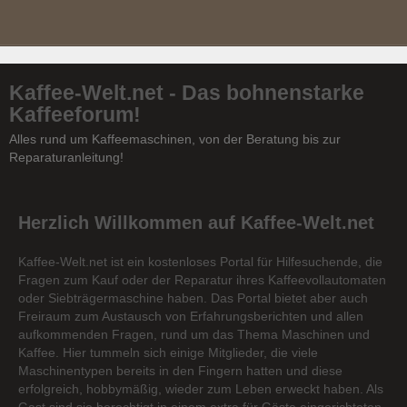
Kaffee-Welt.net - Das bohnenstarke
Kaffeeforum!
Alles rund um Kaffeemaschinen, von der Beratung bis zur
Reparaturanleitung!
Herzlich Willkommen auf Kaffee-Welt.net
Kaffee-Welt.net ist ein kostenloses Portal für Hilfesuchende, die
Fragen zum Kauf oder der Reparatur ihres Kaffeevollautomaten
oder Siebträgermaschine haben. Das Portal bietet aber auch
Freiraum zum Austausch von Erfahrungsberichten und allen
aufkommenden Fragen, rund um das Thema Maschinen und
Kaffee. Hier tummeln sich einige Mitglieder, die viele
Maschinentypen bereits in den Fingern hatten und diese
erfolgreich, hobbymäßig, wieder zum Leben erweckt haben. Als