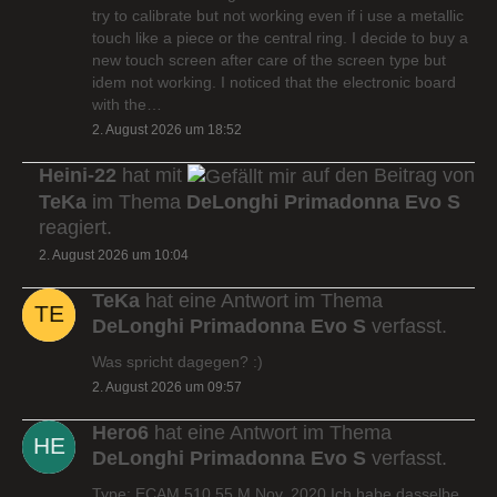
try to calibrate but not working even if i use a metallic
touch like a piece or the central ring. I decide to buy a
new touch screen after care of the screen type but
idem not working. I noticed that the electronic board
with the…
2. August 2026 um 18:52
Heini-22
hat mit
auf den Beitrag von
TeKa
im Thema
DeLonghi Primadonna Evo S
reagiert.
2. August 2026 um 10:04
TeKa
hat eine Antwort im Thema
DeLonghi Primadonna Evo S
verfasst.
Was spricht dagegen? :)
2. August 2026 um 09:57
Hero6
hat eine Antwort im Thema
DeLonghi Primadonna Evo S
verfasst.
Type: ECAM 510.55.M Nov. 2020 Ich habe dasselbe