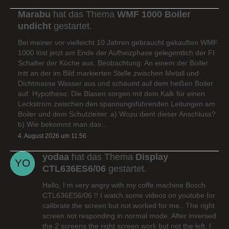
Marabu
hat das Thema
WMF 1000 Boiler
undicht
gestartet.
Bei meiner vor vielleicht 10 Jahren gebraucht gekauften WMF
1000 löst jetzt am Ende der Aufheizphase gelegentlich der FI
Schalter der Küche aus. Beobachtung: An einem der Boiler
tritt an der im Bild markierten Stelle zwischen Metall und
Dichtmasse Wasser aus und schäumt auf dem heißen Boiler
auf. Hypothese: Die Blasen sorgen mit dem Kalk für einen
Leckstrom zwischen den spannungsführenden Leitungen am
Boiler und dem Schutzleiter. a) Wozu dient dieser Anschluss?
b) Wie bekommt man das…
4. August 2026 um 11:56
yodaa
hat das Thema
Display
CTL636ES6/06
gestartet.
Hello, I m very angry with my coffe machine Bosch
CTL636ES6/06 !! I watch some videos on youtube for
calibrate the screen but not worked for me.. The right
screen not responding in normal mode. After inversed
the 2 screens the right screen work but not the left. I