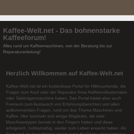
Kaffee-Welt.net - Das bohnenstarke
Kaffeeforum!
Alles rund um Kaffeemaschinen, von der Beratung bis zur
Reparaturanleitung!
Herzlich Willkommen auf Kaffee-Welt.net
Kaffee-Welt.net ist ein kostenloses Portal für Hilfesuchende, die
Fragen zum Kauf oder der Reparatur ihres Kaffeevollautomaten
oder Siebträgermaschine haben. Das Portal bietet aber auch
Freiraum zum Austausch von Erfahrungsberichten und allen
aufkommenden Fragen, rund um das Thema Maschinen und
Kaffee. Hier tummeln sich einige Mitglieder, die viele
Maschinentypen bereits in den Fingern hatten und diese
erfolgreich, hobbymäßig, wieder zum Leben erweckt haben. Als