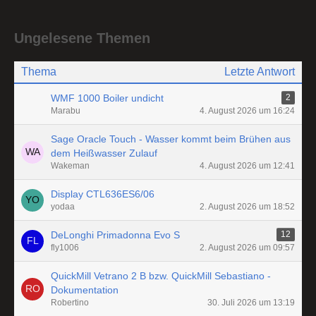
Ungelesene Themen
Thema
Letzte Antwort
WMF 1000 Boiler undicht
2
Marabu
4. August 2026 um 16:24
Sage Oracle Touch - Wasser kommt beim Brühen aus
dem Heißwasser Zulauf
Wakeman
4. August 2026 um 12:41
Display CTL636ES6/06
yodaa
2. August 2026 um 18:52
DeLonghi Primadonna Evo S
12
fly1006
2. August 2026 um 09:57
QuickMill Vetrano 2 B bzw. QuickMill Sebastiano -
Dokumentation
Robertino
30. Juli 2026 um 13:19