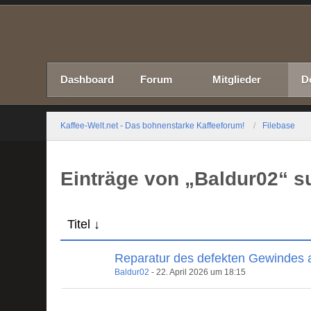
Dashboard
Forum
Mitglieder
D
Kaffee-Welt.net - Das bohnenstarke Kaffeeforum!
Filebase
Einträge von „Baldur02“ 
Titel
Reparatur des defekten Gewindes 
Baldur02
-
22. April 2026 um 18:15