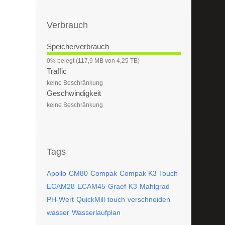
Verbrauch
Speicherverbrauch
0
0% belegt (117,9 MB von 4,25 TB)
%
Traffic
keine Beschränkung
Geschwindigkeit
keine Beschränkung
Tags
Apollo
CM80
Compak
Compak K3 Touch
ECAM28
ECAM45
Graef
K3
Mahlgrad
PH-Wert
QuickMill
touch
verschneiden
wasser
Wasserlaufplan