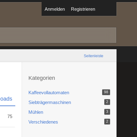
Anmelden
Registrieren
Seitenleiste
Kategorien
Kaffeevollautomaten
98
loads
Siebträgermaschinen
2
Mühlen
3
75
Verschiedenes
2