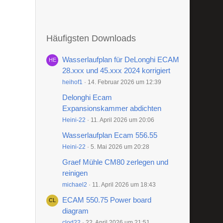
Häufigsten Downloads
Wasserlaufplan für DeLonghi ECAM
28.xxx und 45.xxx 2024 korrigiert
heihof1
14. Februar 2026 um 12:39
Delonghi Ecam
Expansionskammer abdichten
Heini-22
11. April 2026 um 20:06
Wasserlaufplan Ecam 556.55
Heini-22
5. Mai 2026 um 20:28
Graef Mühle CM80 zerlegen und
reinigen
michael2
11. April 2026 um 18:43
ECAM 550.75 Power board
diagram
clod22
22. April 2026 um 21:51