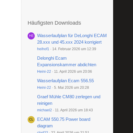
Häufigsten Downloads
Wasserlaufplan für DeLonghi ECAM
28.xxx und 45.xxx 2024 korrigiert
heihof1
14. Februar 2026 um 12:39
Delonghi Ecam
Expansionskammer abdichten
Heini-22
11. April 2026 um 20:06
Wasserlaufplan Ecam 556.55
Heini-22
5. Mai 2026 um 20:28
Graef Mühle CM80 zerlegen und
reinigen
michael2
11. April 2026 um 18:43
ECAM 550.75 Power board
diagram
clod22
22. April 2026 um 21:51