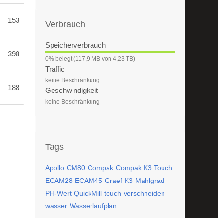
153
Verbrauch
Speicherverbrauch
398
0
0% belegt (117,9 MB von 4,23 TB)
%
Traffic
keine Beschränkung
188
Geschwindigkeit
keine Beschränkung
Tags
Apollo
CM80
Compak
Compak K3 Touch
ECAM28
ECAM45
Graef
K3
Mahlgrad
PH-Wert
QuickMill
touch
verschneiden
wasser
Wasserlaufplan