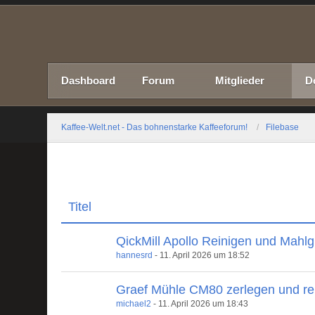
Dashboard
Forum
Mitglieder
D
Kaffee-Welt.net - Das bohnenstarke Kaffeeforum!
Filebase
Titel
QickMill Apollo Reinigen und Mahl
hannesrd
-
11. April 2026 um 18:52
Graef Mühle CM80 zerlegen und re
michael2
-
11. April 2026 um 18:43