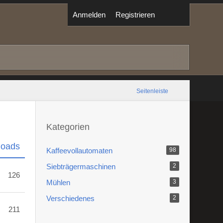
Anmelden
Registrieren
Seitenleiste
Kategorien
loads
Kaffeevollautomaten
98
Siebträgermaschinen
2
126
Mühlen
3
Verschiedenes
2
211