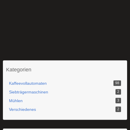
Kategorien
Kaffeevollautomaten
98
Siebträgermaschinen
2
Mühlen
3
Verschiedenes
2