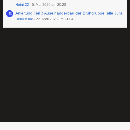
Heini-22
5. Mai 2026 um 20:28
Anleitung Teil 3 Auseinanderbau der Brühgruppe, alle Jura
HelmutBoe
22. April 2026 um 21:04