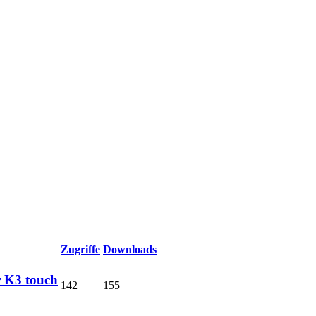
Zugriffe
Downloads
r K3 touch
142
155