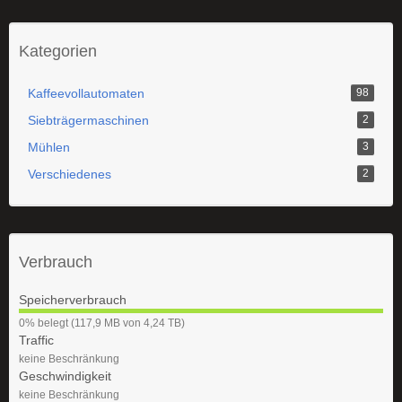
Kategorien
Kaffeevollautomaten
98
Siebträgermaschinen
2
Mühlen
3
Verschiedenes
2
Verbrauch
Speicherverbrauch
0
0% belegt (117,9 MB von 4,24 TB)
%
Traffic
keine Beschränkung
Geschwindigkeit
keine Beschränkung