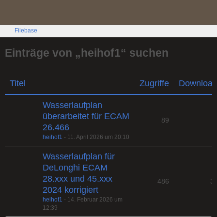
Filebase
Einträge von „heihof1“ suchen
Titel
Zugriffe
Downloa
Wasserlaufplan
überarbeitet für ECAM
89
26.466
heihof1
-
11. April 2026 um 20:10
Wasserlaufplan für
DeLonghi ECAM
28.xxx und 45.xxx
486
3
2024 korrigiert
heihof1
-
14. Februar 2026 um
12:39