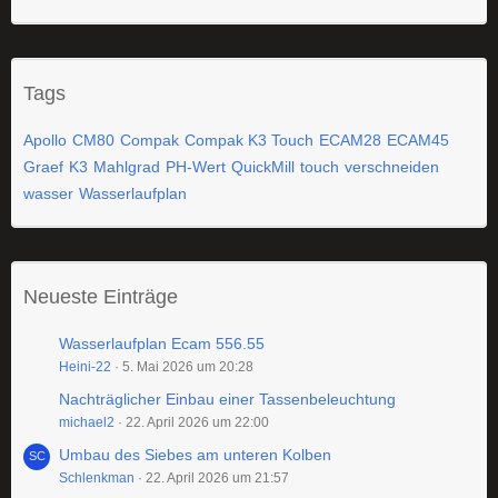
Tags
Apollo
CM80
Compak
Compak K3 Touch
ECAM28
ECAM45
Graef
K3
Mahlgrad
PH-Wert
QuickMill
touch
verschneiden
wasser
Wasserlaufplan
Neueste Einträge
Wasserlaufplan Ecam 556.55
Heini-22
5. Mai 2026 um 20:28
Nachträglicher Einbau einer Tassenbeleuchtung
michael2
22. April 2026 um 22:00
Umbau des Siebes am unteren Kolben
Schlenkman
22. April 2026 um 21:57