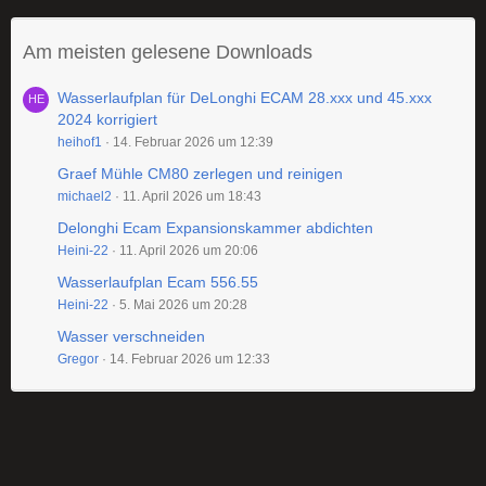
Am meisten gelesene Downloads
Wasserlaufplan für DeLonghi ECAM 28.xxx und 45.xxx
2024 korrigiert
heihof1
14. Februar 2026 um 12:39
Graef Mühle CM80 zerlegen und reinigen
michael2
11. April 2026 um 18:43
Delonghi Ecam Expansionskammer abdichten
Heini-22
11. April 2026 um 20:06
Wasserlaufplan Ecam 556.55
Heini-22
5. Mai 2026 um 20:28
Wasser verschneiden
Gregor
14. Februar 2026 um 12:33