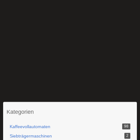
Kategorien
Kaffeevollautomaten
98
Siebträgermaschinen
2