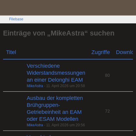
Filebase
Einträge von „MikeAstra“ suchen
Titel
Zugriffe
Downlo
Verschiedene
Widerstandsmessungen
80
an einer Delonghi EAM
MikeAstra
-
11. April 2026 um 20:58
Ausbau der kompletten
Brühgruppen-
72
Getriebeinheit an EAM
oder ESAM Modellen
MikeAstra
-
11. April 2026 um 20:56