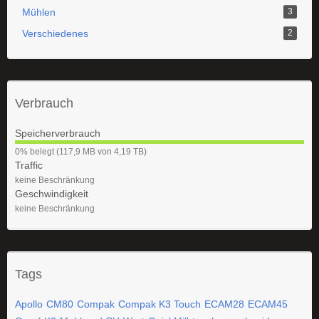
Mühlen
3
Verschiedenes
2
Verbrauch
Speicherverbrauch
0
0% belegt (117,9 MB von 4,19 TB)
%
Traffic
keine Beschränkung
Geschwindigkeit
keine Beschränkung
Tags
Apollo
CM80
Compak
Compak K3 Touch
ECAM28
ECAM45