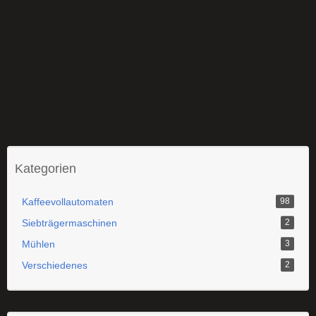
Kategorien
Kaffeevollautomaten
98
Siebträgermaschinen
2
Mühlen
3
Verschiedenes
2