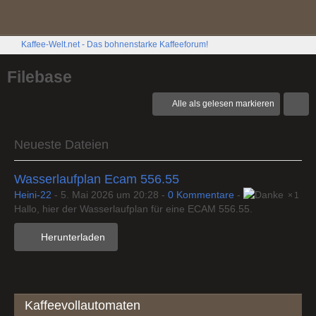
Kaffee-Welt.net - Das bohnenstarke Kaffeeforum!
Filebase
Alle als gelesen markieren
Neueste Dateien
Wasserlaufplan Ecam 556.55
Heini-22
-
5. Mai 2026 um 20:28
-
0 Kommentare
-
1
Hallo, hier der Wasserlaufplan für eine ECAM 556.55.
Herunterladen
Kaffeevollautomaten