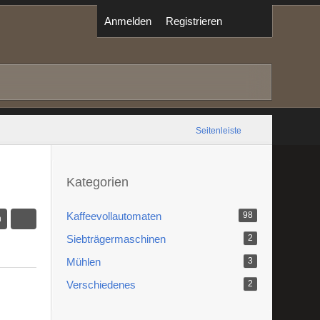
Anmelden
Registrieren
Seitenleiste
Kategorien
Kaffeevollautomaten
98
n
Siebträgermaschinen
2
Mühlen
3
Verschiedenes
2