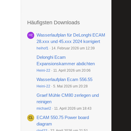
Häufigsten Downloads
Wasserlaufplan für DeLonghi ECAM
28.xxx und 45.xxx 2024 korrigiert
heihof1
14. Februar 2026 um 12:39
Delonghi Ecam
Expansionskammer abdichten
Heini-22
11. April 2026 um 20:06
Wasserlaufplan Ecam 556.55
Heini-22
5. Mai 2026 um 20:28
Graef Mühle CM80 zerlegen und
reinigen
michael2
11. April 2026 um 18:43
ECAM 550.75 Power board
diagram
clod22
22. April 2026 um 21:51