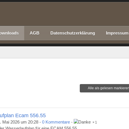
ownloads
AGB
Datenschutzerklärung
Impressum
Alle als gelesen markiere
ufplan Ecam 556.55
. Mai 2026 um 20:28
-
0 Kommentare
-
1
 der Wasserlaufplan für eine ECAM 556.55.