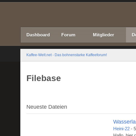
Dashboard
Forum
Mitglieder
D
Kaffee-Welt.net - Das bohnenstarke Kaffeeforum!
Filebase
Neueste Dateien
Wasserla
Heini-22
-
5
Hallo, hier