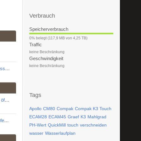
Verbrauch
Speicherverbrauch
0
0% belegt (117,9 MB von 4,25 TB)
%
Traffic
keine Beschränkung
Geschwindigkeit
keine Beschränkung
Nachträglicher Einbau einer Tassenbeleuchtung
Tags
Delonghi Ariete 1387 Gehäuse öffnen
Apollo
CM80
Compak
Compak K3 Touch
ECAM28
ECAM45
Graef
K3
Mahlgrad
Drucktuning der La Pavoni Professionale
PH-Wert
QuickMill
touch
verschneiden
wasser
Wasserlaufplan