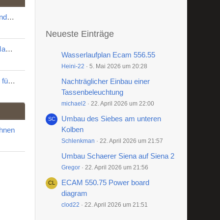
Graef Mühle CM80 zerlegen und reinigen
Neueste Einträge
QickMill Apollo Reinigen und Mahlgradoptimierung
Wasserlaufplan Ecam 556.55
Heini-22
5. Mai 2026 um 20:28
Austausch des Mikroschalters für den Timer an einer K3 touch
Nachträglicher Einbau einer
Tassenbeleuchtung
michael2
22. April 2026 um 22:00
Umbau des Siebes am unteren
Kolben
chnen
Schlenkman
22. April 2026 um 21:57
Umbau Schaerer Siena auf Siena 2
Gregor
22. April 2026 um 21:56
ECAM 550.75 Power board
diagram
clod22
22. April 2026 um 21:51