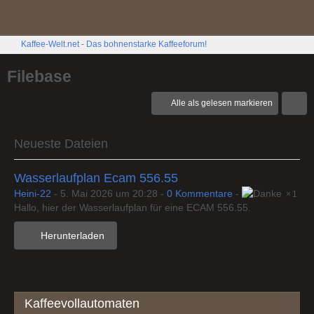
Kaffee-Welt.net - Das bohnenstarke Kaffeeforum!
Filebase
Alle als gelesen markieren
Neueste Dateien
Wasserlaufplan Ecam 556.55
Heini-22
-
5. Mai 2026 um 20:28
-
0 Kommentare
-
1
Hallo, hier der Wasserlaufplan für eine ECAM 556.55.
Herunterladen
Kaffeevollautomaten