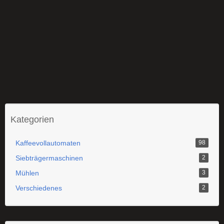
Kategorien
Kaffeevollautomaten
98
Siebträgermaschinen
2
Mühlen
3
Verschiedenes
2