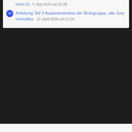
Heini-22
5. Mai 2026 um 20:28
Anleitung Teil 3 Auseinanderbau der Brühgruppe, alle Jura
HelmutBoe
22. April 2026 um 21:04