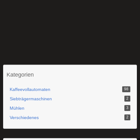
Kategorien
Kaffeevollautomaten
98
Siebträgermaschinen
2
Mühlen
3
Verschiedenes
2