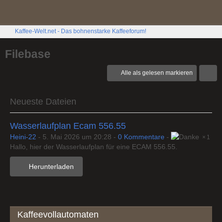
Kaffee-Welt.net - Das bohnenstarke Kaffeeforum!
Filebase
Alle als gelesen markieren
Neueste Dateien
Wasserlaufplan Ecam 556.55
Heini-22
-
5. Mai 2026 um 20:28
-
0 Kommentare
-
1
Hallo, hier der Wasserlaufplan für eine ECAM 556.55.
Herunterladen
Kaffeevollautomaten