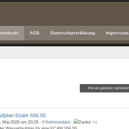
ownloads
AGB
Datenschutzerklärung
Impressum
Alle als gelesen markiere
ufplan Ecam 556.55
. Mai 2026 um 20:28
-
0 Kommentare
-
1
 der Wasserlaufplan für eine ECAM 556.55.