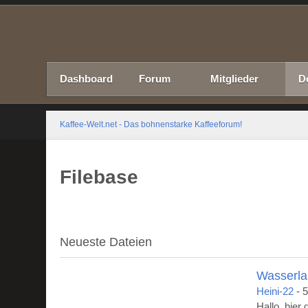
Dashboard
Forum
Mitglieder
D
Kaffee-Welt.net - Das bohnenstarke Kaffeeforum!
Filebase
Neueste Dateien
Wasserla
Heini-22
-
5
Hallo, hier