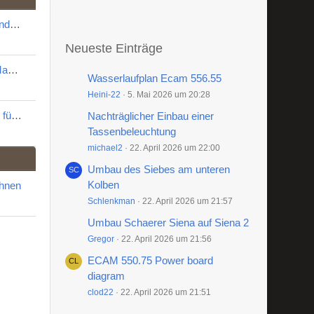
Graef Mühle CM80 zerlegen und reinigen
Neueste Einträge
QickMill Apollo Reinigen und Mahlgradoptimierung
Wasserlaufplan Ecam 556.55
Heini-22
5. Mai 2026 um 20:28
Austausch des Mikroschalters für den Timer an einer K3 touch
Nachträglicher Einbau einer
Tassenbeleuchtung
michael2
22. April 2026 um 22:00
Umbau des Siebes am unteren
Kolben
chnen
Schlenkman
22. April 2026 um 21:57
Umbau Schaerer Siena auf Siena 2
Gregor
22. April 2026 um 21:56
ECAM 550.75 Power board
diagram
clod22
22. April 2026 um 21:51