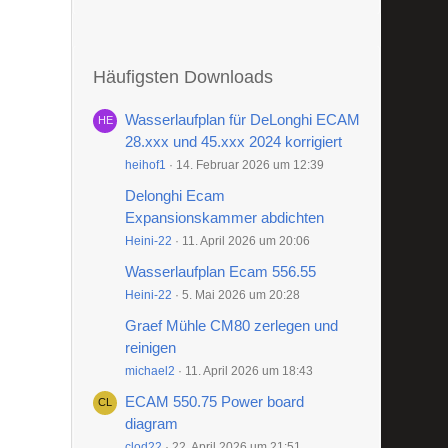
Häufigsten Downloads
Wasserlaufplan für DeLonghi ECAM
28.xxx und 45.xxx 2024 korrigiert
heihof1
14. Februar 2026 um 12:39
Delonghi Ecam
Expansionskammer abdichten
Heini-22
11. April 2026 um 20:06
Wasserlaufplan Ecam 556.55
Heini-22
5. Mai 2026 um 20:28
Graef Mühle CM80 zerlegen und
reinigen
michael2
11. April 2026 um 18:43
ECAM 550.75 Power board
diagram
clod22
22. April 2026 um 21:51