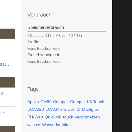
Verbrauch
Speicherverbrauch
0
0% belegt (117,9 MB von 4,24 TB)
%
Traffic
keine Beschränkung
Geschwindigkeit
keine Beschränkung
Nachträglicher Einbau einer Tassenbeleuchtung
Tags
Delonghi Ariete 1387 Gehäuse öffnen
Apollo
CM80
Compak
Compak K3 Touch
ECAM28
ECAM45
Graef
K3
Mahlgrad
Drucktuning der La Pavoni Professionale
PH-Wert
QuickMill
touch
verschneiden
wasser
Wasserlaufplan