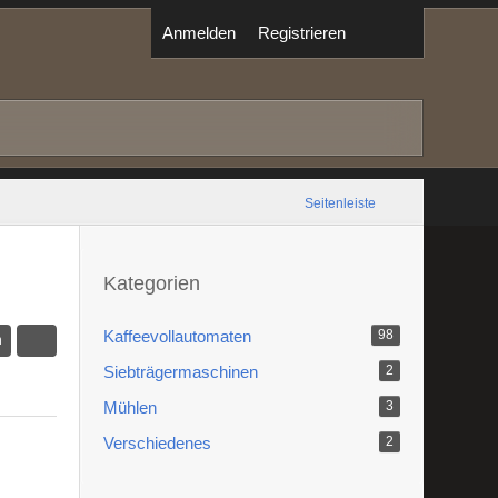
Anmelden
Registrieren
Seitenleiste
Kategorien
Kaffeevollautomaten
98
n
Siebträgermaschinen
2
Mühlen
3
Verschiedenes
2