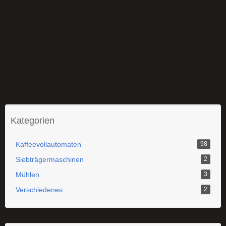
Kategorien
Kaffeevollautomaten
98
Siebträgermaschinen
2
Mühlen
3
Verschiedenes
2