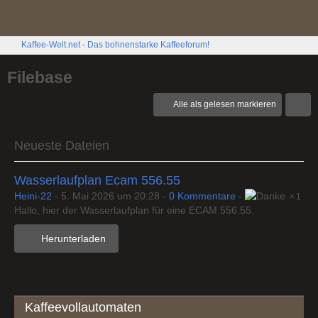
Kaffee-Welt.net - Das bohnenstarke Kaffeeforum!
Filebase
Alle als gelesen markieren
Neueste Dateien
Wasserlaufplan Ecam 556.55
Heini-22
-
5. Mai 2026 um 20:28
-
0 Kommentare
-
1
Hallo, hier der Wasserlaufplan für eine ECAM 556.55.
Herunterladen
Kaffeevollautomaten