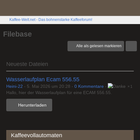
Kaffee-Welt.net - Das bohnenstarke Kaffeeforum!
Filebase
Alle als gelesen markieren
Neueste Dateien
Wasserlaufplan Ecam 556.55
Heini-22
-
5. Mai 2026 um 20:28
-
0 Kommentare
-
1
Hallo, hier der Wasserlaufplan für eine ECAM 556.55.
Herunterladen
Kaffeevollautomaten