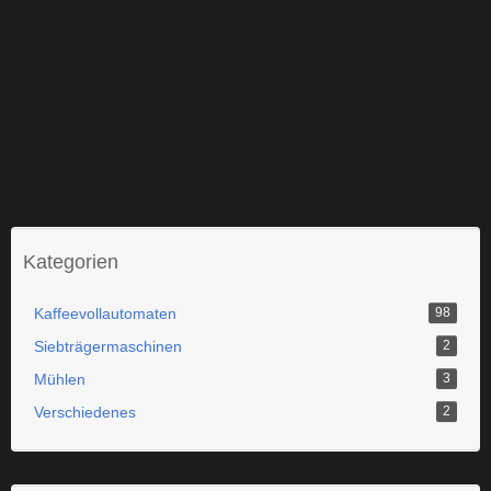
Kategorien
Kaffeevollautomaten
98
Siebträgermaschinen
2
Mühlen
3
Verschiedenes
2