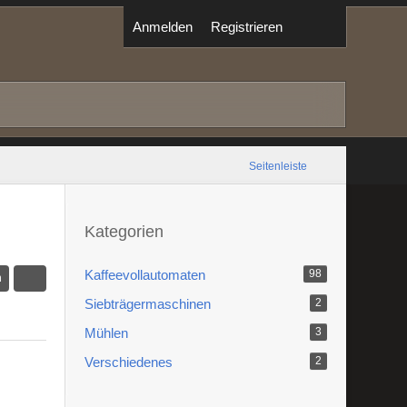
Anmelden
Registrieren
Seitenleiste
Kategorien
Kaffeevollautomaten
98
n
Siebträgermaschinen
2
Mühlen
3
Verschiedenes
2