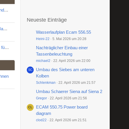
Graef Mühle CM80 zerlegen und reinigen
Neueste Einträge
QickMill Apollo Reinigen und Mahlgradoptimierung
Wasserlaufplan Ecam 556.55
Heini-22
5. Mai 2026 um 20:28
Austausch des Mikroschalters für den Timer an einer K3 touch
Nachträglicher Einbau einer
Tassenbeleuchtung
michael2
22. April 2026 um 22:00
Umbau des Siebes am unteren
Kolben
chnen
Schlenkman
22. April 2026 um 21:57
Umbau Schaerer Siena auf Siena 2
Gregor
22. April 2026 um 21:56
ECAM 550.75 Power board
diagram
clod22
22. April 2026 um 21:51