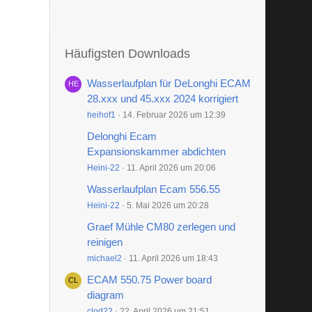
Häufigsten Downloads
Wasserlaufplan für DeLonghi ECAM
28.xxx und 45.xxx 2024 korrigiert
heihof1
14. Februar 2026 um 12:39
Delonghi Ecam
Expansionskammer abdichten
Heini-22
11. April 2026 um 20:06
Wasserlaufplan Ecam 556.55
Heini-22
5. Mai 2026 um 20:28
Graef Mühle CM80 zerlegen und
reinigen
michael2
11. April 2026 um 18:43
ECAM 550.75 Power board
diagram
clod22
22. April 2026 um 21:51