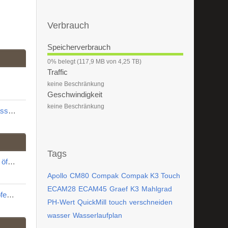
Verbrauch
Speicherverbrauch
0
0% belegt (117,9 MB von 4,25 TB)
%
Traffic
keine Beschränkung
Geschwindigkeit
keine Beschränkung
Nachträglicher Einbau einer Tassenbeleuchtung
Tags
Delonghi Ariete 1387 Gehäuse öffnen
Apollo
CM80
Compak
Compak K3 Touch
ECAM28
ECAM45
Graef
K3
Mahlgrad
Drucktuning der La Pavoni Professionale
PH-Wert
QuickMill
touch
verschneiden
wasser
Wasserlaufplan