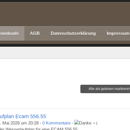
ownloads
AGB
Datenschutzerklärung
Impressum
Alle als gelesen markiere
ufplan Ecam 556.55
. Mai 2026 um 20:28
-
0 Kommentare
-
1
 der Wasserlaufplan für eine ECAM 556.55.