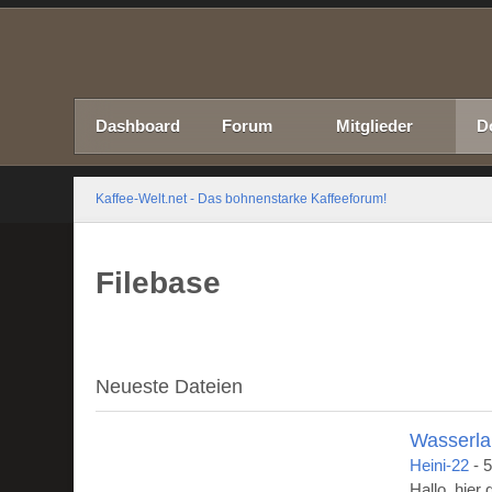
Dashboard
Forum
Mitglieder
D
Kaffee-Welt.net - Das bohnenstarke Kaffeeforum!
Filebase
Neueste Dateien
Wasserla
Heini-22
-
5
Hallo, hier