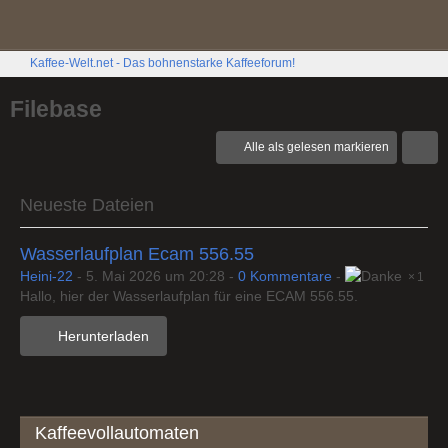
Kaffee-Welt.net - Das bohnenstarke Kaffeeforum!
Filebase
Alle als gelesen markieren
Neueste Dateien
Wasserlaufplan Ecam 556.55
Heini-22
-
5. Mai 2026 um 20:28
-
0 Kommentare
-
1
Hallo, hier der Wasserlaufplan für eine ECAM 556.55.
Herunterladen
Kaffeevollautomaten