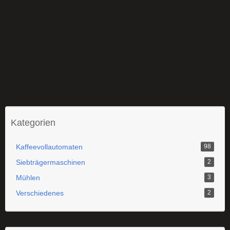
Kategorien
Kaffeevollautomaten
98
Siebträgermaschinen
2
Mühlen
3
Verschiedenes
2