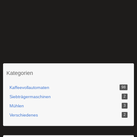
Kategorien
Kaffeevollautomaten
98
Siebträgermaschinen
2
Mühlen
3
Verschiedenes
2