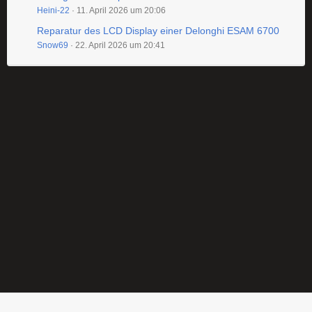
Heini-22
11. April 2026 um 20:06
Reparatur des LCD Display einer Delonghi ESAM 6700
Snow69
22. April 2026 um 20:41