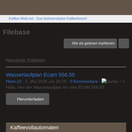
Kaffee-Welt.net - Das bohnenstarke Kaffeeforum!
Filebase
Alle als gelesen markieren
Neueste Dateien
Wasserlaufplan Ecam 556.55
Heini-22
-
5. Mai 2026 um 20:28
-
0 Kommentare
-
1
Hallo, hier der Wasserlaufplan für eine ECAM 556.55.
Herunterladen
Kaffeevollautomaten