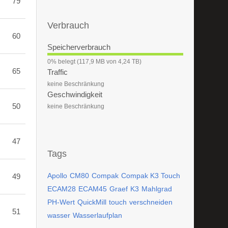
79
Verbrauch
60
Speicherverbrauch
0
0% belegt (117,9 MB von 4,24 TB)
%
65
Traffic
keine Beschränkung
Geschwindigkeit
50
keine Beschränkung
47
Tags
Apollo
CM80
Compak
Compak K3 Touch
49
ECAM28
ECAM45
Graef
K3
Mahlgrad
PH-Wert
QuickMill
touch
verschneiden
51
wasser
Wasserlaufplan