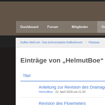
Dashboard
Forum
Mitglieder
D
Kaffee-Welt.net - Das bohnenstarke Kaffeeforum!
Filebase
Einträge von „HelmutBoe“
Titel
Anleitung zur Revision des Drainage
HelmutBoe
-
22. April 2026 um 21:20
Revision des Flowmeters