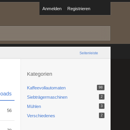
Anmelden
Registrieren
Seitenleiste
Kategorien
Kaffeevollautomaten
98
loads
Siebträgermaschinen
2
Mühlen
3
56
Verschiedenes
2