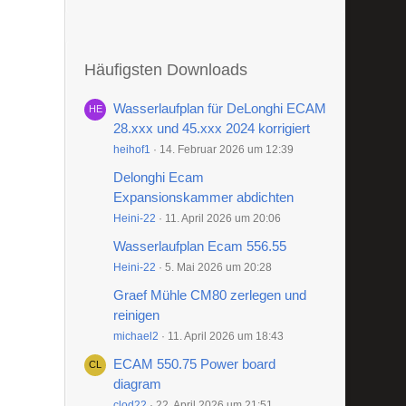
Häufigsten Downloads
Wasserlaufplan für DeLonghi ECAM
28.xxx und 45.xxx 2024 korrigiert
heihof1
14. Februar 2026 um 12:39
Delonghi Ecam
Expansionskammer abdichten
Heini-22
11. April 2026 um 20:06
Wasserlaufplan Ecam 556.55
Heini-22
5. Mai 2026 um 20:28
Graef Mühle CM80 zerlegen und
reinigen
michael2
11. April 2026 um 18:43
ECAM 550.75 Power board
diagram
clod22
22. April 2026 um 21:51