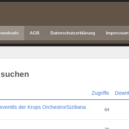
ownloads
AGB
Datenschutzerklärung
Impressum
 suchen
Zugriffe
Down
ventils der Krups Orchestro/Siziliana
64