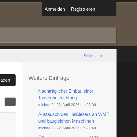
Anmelden
Registrieren
Seitenleiste
Weitere Einträge
laden
Nachträglicher Einbau einer
Tassenbeleuchtung
michael2
-
22. April 2026 um 22:00
Austausch des Heißleiters an WMF
und baugleichen Maschinen
michael2
-
22. April 2026 um 21:48